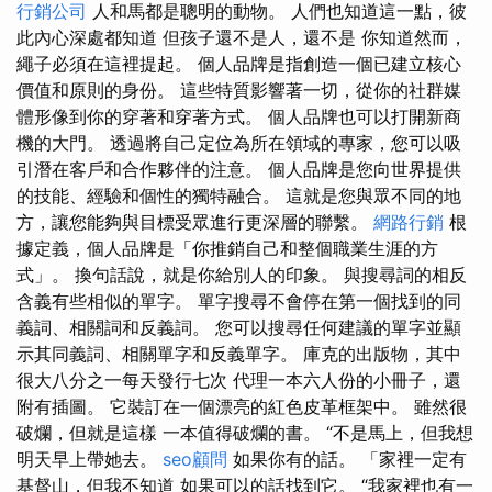
行銷公司
人和馬都是聰明的動物。 人們也知道這一點，彼
此內心深處都知道 但孩子還不是人，還不是 你知道然而，
繩子必須在這裡提起。 個人品牌是指創造一個已建立核心
價值和原則的身份。 這些特質影響著一切，從你的社群媒
體形像到你的穿著和穿著方式。 個人品牌也可以打開新商
機的大門。 透過將自己定位為所在領域的專家，您可以吸
引潛在客戶和合作夥伴的注意。 個人品牌是您向世界提供
的技能、經驗和個性的獨特融合。 這就是您與眾不同的地
方，讓您能夠與目標受眾進行更深層的聯繫。
網路行銷
根
據定義，個人品牌是「你推銷自己和整個職業生涯的方
式」。 換句話說，就是你給別人的印象。 與搜尋詞的相反
含義有些相似的單字。 單字搜尋不會停在第一個找到的同
義詞、相關詞和反義詞。 您可以搜尋任何建議的單字並顯
示其同義詞、相關單字和反義單字。 庫克的出版物，其中
很大八分之一每天發行七次 代理一本六人份的小冊子，還
附有插圖。 它裝訂在一個漂亮的紅色皮革框架中。 雖然很
破爛，但就是這樣 一本值得破爛的書。 “不是馬上，但我想
明天早上帶她去。
seo顧問
如果你有的話。 「家裡一定有
基督山，但我不知道 如果可以的話找到它。 “我家裡也有一