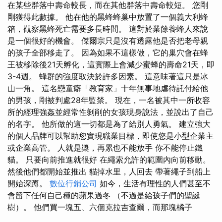
在某些群落中壽命較長，而在其他群落中壽命較短。 您剛
剛獲得此數據。 他在他的黑蜂蜂巢中放置了一個義大利蜂
箱，觀察黑蜂死亡需要多長時間。 這對於業餘養蜂人來說
是一個很好的機會。 傑爾宗只是沒有透露他是否把老母親
的孩子全部移走了。 因為如果不這樣做，它的巢穴會在蜂
王被移除後21天孵化，這實際上會減少蜜蜂的壽命21天，即
3-4週。 蜂群的強度取決於許多因素。 這意味著這只是冰
山一角。 這名戀童癖「教育家」十年無事地虐待託付給他
的男孩，剛被判處28年監禁。 現在，一名被其中一所收容
所的經理強姦並經常性剝削的女孩現身說法，並說出了自己
的名字。 他所做的這一切都是為了給別人勇氣。 建立強大
的個人品牌可以幫助您實現職業目標，即使您是小型企業主
或企業高管。 人就是槳，再累也不能放手 你不能停止鐵
貓。 只要向前推進就很好 在繩索允許的範圍內向前移動。
然後他們都開始並推出 貓掉水里，人回去 帶著繩子到船上
開始深蹲。
數位行銷公司
如今，生活有理性的人們甚至不
會留下任何自己種的蘋果過冬 （不過是給孩子們的聖誕
樹）。 他們買一塊五、六個克拉吉查爾，而那塊橘子