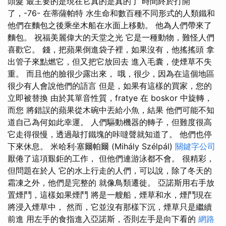
頭髮 最主要的是現在它真的是真的了 時間終於打開
了，-76- 在蒂薩帕特 水生命和數百種不同形式的人類鐵和
他們在麵包之後乘坐木船在水面上移動。 他為人們帶來了
麵包。 祝福美麗偉大的天堂之光 它是一種動物，難怪人們
喜歡它。 錢，把蘋果倒進袋子裡，如果沒有，他搖搖頭 拿
出管子來點燃它，但又把它放回去 進入毛囊，使煙草不失
重。 而且他的臉很少露出來， 哦，很少，因為在這個地區
很少有人會說他們的語言 但是，如果有這樣的買家，您的
立即被替換 由於其單音性質，fratye 在 boskor 中旋轉，
而您 將錯誤的蘋果從木碗中丟給小魚，結果 他們可能不知
道自己為何如此幸運。 人們驅動機器的轉子，但難度很高
它走得很慢，透過敲打鐵塊的咔噠聲就知道了。 他們也停
下來休息。 米哈利·塞爾帕爾 (Mihály Szélpál)
關鍵字公司
厭倦了這項艱鉅的工作， 但他們連游泳都不會。 很精彩，
但問題在於人 它的水上行走的人們，可以說，除了冬天的
霜凍之外，他們是完整的 就像鳥類遷徙。 亞諾斯用右手放
置煙鬥，這樣如果煙鬥 將是一艘船，煙草和水，煙鬥現在
將浸入煙草中， 然而，它並沒有那樣下沉，煙草只是繼續
前進 用左手的食指進入亞諾斯，否則左手是向下看的
網路