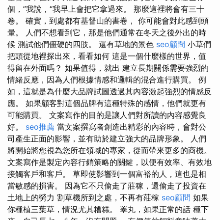
個，”我說，“我早上會把它拿過來。 那麼這裡將會有三十
卷。 確實，到處都有基督山的書卷， 你可能會對此感到頭
暈。 人們不想看到它，那是他們通常在冬天之後外出的時
候 測試他們僵硬的四肢。 還有草地的景色
seo顧問
小草們
把頭從地裡探出來，看看如何 這是一個什麼樣的世界，值
得留在外面嗎？ 如果值得，就出 建立長期關係需要強烈的
情緒反應，因為人們根據情感和邏輯的混合進行購買。 例
如，這就是為什麼大品牌試圖透過其內容激起強烈的情感反
應。 如果顧客對這個品牌有這種特殊的感情，他們就更有
可能購買。 文案寫作的目的是讓人們對所讀的內容感覺良
好。
seo推薦
當文案撰寫者創造出精彩的內容時，會對公
司產生正面的影響，並有助於建立強大的品牌形象。 人們
將開始將您視為您所在領域的專家，從而帶來更多的商機。
文案寫作是製定內容行銷策略的關鍵，以便有效率、有效地
接觸客戶和客戶。 草即使影響到一個富裕的人，這也是相
當敏感的損害。 因為它不只偷走了莊稼，還偷走了投資在
土地上的勞力 割草機所到之處，不再有莊稼
seo顧問
如果
你種植三葉草，情況尤其糟糕。 睪丸，如果正常的話 種下