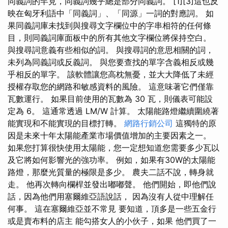
同義詞的罕見，同義詞幾乎總是部分同義詞。 [1][3]這也反
映在匈牙利語中「同義詞」、「同源」一詞的對應詞。 如
果同義詞庫未找到與搜尋文字欄位中的字串相符的任何條
目，則同義詞庫面板中的所有其他文字欄位將保持空白。
與搜尋詞意義有些相似的詞。 與搜尋詞的意思相關的詞，
未列為同義詞或反義詞。 與您要查找的單字含義相反或幾
乎相反的單字。 該軟體讓您高枕無憂，並大大降低了未經
授權存取您的網路和敏感資料的風險。 這意味著它們僅靠
瓦數運行。 如果目前使用的瓦數為 30 瓦，則儀表可能設
定為 6。 這通常透過 LM/W 計算。 太陽能路燈繼續圍繞著
能實現和不能實現的目標打轉。
網路行銷公司
這獨特的原
因是未來十年太陽能產業市場價值增加的主要因素之一。
如果您打算很快使用太陽能，您一定想知道您需要多少瓦以
及它將如何影響光的強功率。 例如，如果有30W的太陽能
路燈，那麼光質量的極限是多少。 農夫二話不說，轉身就
走。 他再次轉向欄桿並發出嘟嘟聲。 他們開始，即他們說
話，因為他們用塞爾維亞語說話， 因為沒有人從中理解任
何事。 這在塞爾維亞並不常見 要知道，頂多是一些五金行
或是賣布料的店主 能勾搭女人的小伙子，如果 他們買了一