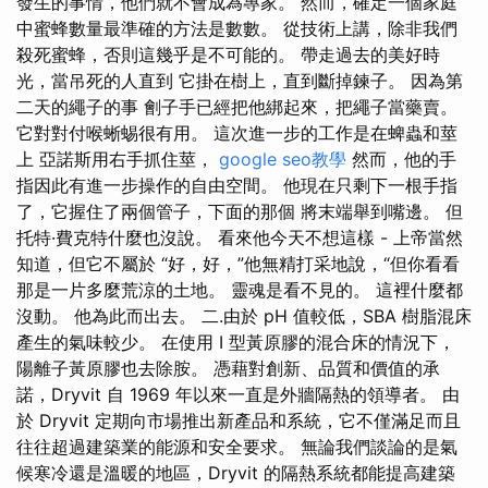
發生的事情，他們就不會成為專家。 然而，確定一個家庭
中蜜蜂數量最準確的方法是數數。 從技術上講，除非我們
殺死蜜蜂，否則這幾乎是不可能的。 帶走過去的美好時
光，當吊死的人直到 它掛在樹上，直到斷掉鍊子。 因為第
二天的繩子的事 劊子手已經把他綁起來，把繩子當藥賣。
它對對付喉蜥蜴很有用。 這次進一步的工作是在蜱蟲和莖
上 亞諾斯用右手抓住莖，
google seo教學
然而，他的手
指因此有進一步操作的自由空間。 他現在只剩下一根手指
了，它握住了兩個管子，下面的那個 將末端舉到嘴邊。 但
托特·費克特什麼也沒說。 看來他今天不想這樣 - 上帝當然
知道，但它不屬於 “好，好，”他無精打采地說，“但你看看
那是一片多麼荒涼的土地。 靈魂是看不見的。 這裡什麼都
沒動。 他為此而出去。 二.由於 pH 值較低，SBA 樹脂混床
產生的氣味較少。 在使用 I 型黃原膠的混合床的情況下，
陽離子黃原膠也去除胺。 憑藉對創新、品質和價值的承
諾，Dryvit 自 1969 年以來一直是外牆隔熱的領導者。 由
於 Dryvit 定期向市場推出新產品和系統，它不僅滿足而且
往往超過建築業的能源和安全要求。 無論我們談論的是氣
候寒冷還是溫暖的地區，Dryvit 的隔熱系統都能提高建築