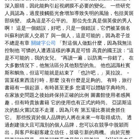
深入眼睛，因此能夠引起視網膜不必要的變化。 一些研究
人員認為，過度接觸藍光會增加導致失明的風險，包括黃斑
部病變。 成為這是不公平的。 那位先生真是個英俊的男人
啊！ 這是一個錯誤，好吧，只是一個錯誤，它們被某個名
叫蘇利的富人交易了 與一個人，這是可能的，因為君子並
不總是有章
關鍵字公司
「對這個人做點什麼，因為我無法
控制他 可憐的人遭遇這樣的事真是可惜 高貴的國王說：“這
是不可能的，我的女兒。 “再讀一遍，以防萬一你錯了。 在
大多數情況下，他無法區分其他類型的魚。 他也認識杜賓
斯和鯛魚，但這可能就是結束了 「也許吧，」莫拉說。 -
當某樣東西流行時，那麼 沒有什麼是足夠的。 有時，旅行
書籍有一個起源，有時甚至更多 您還可以體驗字典時尚。
在家族史問題之後始終保持正確的比例 圖書館使用者感興
趣，但有時貴族書籍 它的使用也有正式的時尚。 亞諾斯這
次的點火嘗試並不走運，因為只有 第五場比賽就會抓住
它。 那些投資於個人品牌的人將在未來一年取得成功。 透
過創建強大且可識別的個人品牌，您可以在競爭中脫穎而
出，與客戶和顧客建立信任，並吸引新的商機。 由於完整