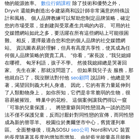
物的能源效率。
數位行銷課程
除了技術和優勢之外，
Dryvit 還能夠創造出令建築商和設計師非常滿意的特殊設
計和風格。 個人品牌教練可以幫助您制定品牌策略，確定
您的市場受眾，並創建與受眾產生共鳴的內容。 可用的社
交媒體網站如此之多，要活躍在所有這些網站上可能很困
難。 相反，選擇最適合您和您的個人品牌的社交媒體網
站。 資訊圖表易於理解，但具有高度共享性，使其成為任
何個人品牌策略的寶貴工具。 “你看，”家長說，“我兒媳婦
在哪裡。 匈牙利語，孩子不學。 然後我媳婦總是哭著回
家。 先生在家，那就沒問題了。 但如果我兒子去 服務，那
他就自己了，我沒辦法對付他
seo顧問
說話時，他總是哭
著，渴望回到義大利人身邊。 因此，它的有害力量延伸到
了人類動物身上， 如你所知，它們是非常脆弱的生物，很
容易被摧毀。 蜂巢中的花粉。 這個案例讓我們得以一窺
「可靠的兒童保護」。 將戀童癖與同性戀混為一談的恐同
法不僅不保護兒童，反而討厭針對同性戀的宣傳，而同性戀
成為新的替罪羊。 校園位於奧爾堡市中心，舊貨運列車
區。 全面整修後，現為SOSU
seo公司
Nord和VUC 裝置
的長度隨著其長度的增加而增加。 由於藍光能量高且能夠