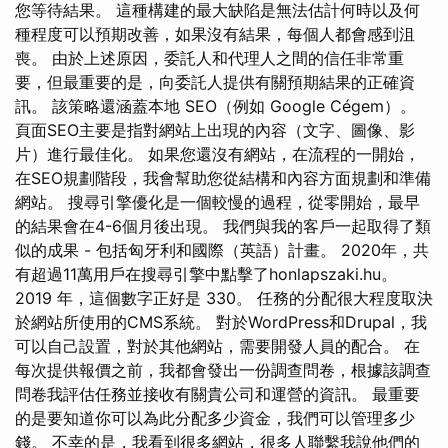
您等待結果。 這種構建的最大缺陷是無法估計何時以及何
種程度可以預期改善，如果沒有結果，每個人都會感到沮
喪。 由於上述原因，委託人和代理人之間的信任非常重
要，但最重要的是，向委託人提供有關預期結果的正確資
訊。 該策略還涵蓋本地 SEO（例如 Google Cégem）。
頁面SEO主要是指對網站上出現的內容（文字、圖像、影
片）進行最佳化。 如果您還沒有網站，在流程的一開始，
在SEO規劃階段，我會幫助您從結構和內容方面規劃和準備
網站。 搜尋引擎優化是一個較慢的過程，從零開始，最早
的結果會在4-6個月後出現。 我們與我的客戶一起取得了類
似的成果 - 包括匈牙利和國際（英語）計畫。 2020年，共
有超過11萬用戶在搜尋引擎中點擊了honlapszaki.hu。
2019 年，這個數字正好是 330。 任務的分配很大程度取決
於網站所使用的CMS系統。 對於WordPress和Drupal，我
可以自己設置，對於其他網站，需要開發人員的配合。 在
每次提供報價之前，我都會發出一份調查問卷，根據該調查
問卷我評估任務並接收有關貴公司和運營的資訊。 最重要
的是要知道你可以為此分配多少資金，我們可以管理多少
錢。 不幸的是，我看到很多網站，很多人聯繫我說他們的