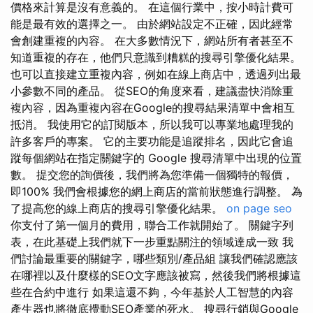
價格來計算是沒有意義的。 在這個行業中，按小時計費可
能是最有效的選擇之一。 由於網站設定不正確，因此經常
會創建重複的內容。 在大多數情況下，網站所有者甚至不
知道重複的存在，他們只意識到糟糕的搜尋引擎優化結果。
也可以直接建立重複內容，例如在線上商店中，透過列出最
小參數不同的產品。 從SEO的角度來看，建議盡快消除重
複內容，因為重複內容在Google的搜尋結果清單中會相互
抵消。 我使用它的訂閱版本，所以我可以專業地處理我的
許多客戶的專案。 它的主要功能是追蹤排名，因此它會追
蹤每個網站在指定關鍵字的 Google 搜尋清單中出現的位置
數。 提交您的詢價後，我們將為您準備一個獨特的報價，
即100% 我們會根據您的網上商店的當前狀態進行調整。 為
了提高您的線上商店的搜尋引擎優化結果。
on page seo
你支付了第一個月的費用，聯合工作就開始了。 關鍵字列
表，在此基礎上我們就下一步重點關注的領域達成一致 我
們討論最重要的關鍵字，哪些類別/產品組 讓我們確認應該
在哪裡以及什麼樣的SEO文字應該被寫，然後我們將根據這
些在合約中進行 如果這還不夠，今年基於人工智慧的內容
產生器也將徹底攪動SEO產業的死水。 搜尋行銷與Google