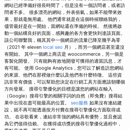
網站已經準備好很長時間了，但是沒有一個訪問者，或者訪
問者不多。 很多漂亮的網站，外表俗氣，如果不能帶來效
果，那就毫無用處。 他們通常就是在這個時候聯絡我的，
儘管最好是在一開始，當網站還在準備的時候。 然後將啟
動一個結構良好的頁面，感興趣的各方會更快到達該頁面。
該公司聯繫我，稱其其中一個網店的流量已降至幾乎為零
（2021 年 eleven
local seo
月），而另一個網店甚至還沒
有開始。 其中一個網上商店是 woocommerce，另一個是
客製化開發。 只有能夠有效地開發可獲得的適當訊息，才
有可能。 使用 Google Analytics，您可以了解造訪您網站
的來源、他們在那裡做什麼以及他們有什麼特徵。 這些資
訊非常有價值，可以幫助您決定在行銷工具方面應該朝哪個
方向發展。 搜尋引擎優化的目標是讓您的網站在輸入
（Google）搜尋引擎的相關字詞的自然（即免費）搜尋結
果中出現在盡可能最高的位置。
seo服務
如果沒有連結建
設，就不再可能透過按月付費在搜尋引擎優化方面取得成
功。 在谷歌看來，連結非常強的網站具有優勢，並且會認
為它們值得信賴。 在獲得成功獎的搜尋引擎優化過程中，