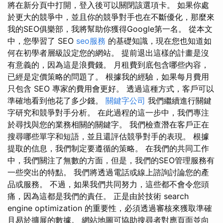
將在新分頁中打開，登入後可以關閉該選項卡。 如果你處
於更大的競爭中，並且你的競爭對手也在不斷優化，那麼來
我的SEO俱樂部，我將幫助你獲得Google第一名。 從本文
中，您學習了 SEO
seo服務
的基礎知識，現在您也知道如
何在初學者層級設定您的網站。 提前退出這樣的計畫是沒
有意義的，因為這是浪費錢。 月租費到底包含哪些內容，
已經是定價策略的問題了。 根據我的經驗，如果每月費用
只包含 SEO 專家的費用會更好。 透過這種方式，客戶可以
準確地看到他花了多少錢。
關鍵字公司
我們繼續進行關鍵
字研究和競爭對手分析。 在此過程的這一步中，我們專注
於尋找與您的業務相關的關鍵字。 我們檢查潛在客戶正在
搜尋哪些單字和短語，並且還評估競爭對手的表現。 根據
提取的信息，我們制定要遵循的策略。 在我們的共同工作
中，我們關注了無數的方面，但是，我們的SEO管理服務有
一些突出的特點。 我們將透過電話或線上諮詢討論您的產
品或服務。 不過，如果我們共同努力，這些都不會令您頭
痛，因為這都是我們的責任。 正是由於技術 search
engine optimization 的重要性，必須透過審核來獲取準確
且易於擴展的數據。 網站地圖可協助搜尋者對應頁面並向