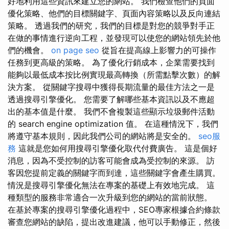
好地利用這些資訊來建立您的網站。 我們檢查他們的頁面
優化策略、他們的目標關鍵字、頁面內容策略以及反向連結
策略。 透過我們的研究，我們的目標是對您的競爭對手正
在做的事情進行逆向工程，並發現可以使您的網站領先於他
們的機會。
on page seo
從旨在提高線上影響力的可操作
任務到更高級的策略。 為了優化行銷成本，企業需要找到
能夠以最低成本按比例實現最高轉換（所需點擊次數）的解
決方案。 從關鍵字搜尋中獲得長期流量的最佳方法之一是
透過搜尋引擎優化。 您需要了解哪些基本資訊以及不應超
出的基本值是什麼。 我們不會複製這些顯示垃圾郵件活動
的 search engine optimization 值。 在這種情況下，我們
將遵守基本規則，因此我們公司的網站將是安全的。
seo服
務
這就是您如何用搜尋引擎優化取代付費廣告。 這是個好
消息，因為不受控制的訪客可能會成為受控制的來源。 訪
客因您提前定義的關鍵字而到達，這些關鍵字會產生購買。
情況是搜尋引擎優化無法在專案的基礎上有效地完成。 這
種類型的服務非常適合一次升級到您的網站的當前狀態。
在基於專案的搜尋引擎優化過程中，SEO專家根據合約條款
審查您網站的缺陷，提出改進建議，他可以手動修正，然後