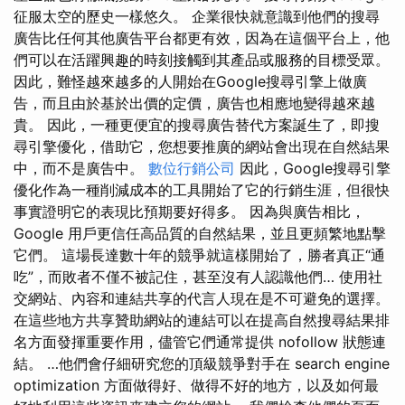
征服太空的歷史一樣悠久。 企業很快就意識到他們的搜尋
廣告比任何其他廣告平台都更有效，因為在這個平台上，他
們可以在活躍興趣的時刻接觸到其產品或服務的目標受眾。
因此，難怪越來越多的人開始在Google搜尋引擎上做廣
告，而且由於基於出價的定價，廣告也相應地變得越來越
貴。 因此，一種更便宜的搜尋廣告替代方案誕生了，即搜
尋引擎優化，借助它，您想要推廣的網站會出現在自然結果
中，而不是廣告中。
數位行銷公司
因此，Google搜尋引擎
優化作為一種削減成本的工具開始了它的行銷生涯，但很快
事實證明它的表現比預期要好得多。 因為與廣告相比，
Google 用戶更信任高品質的自然結果，並且更頻繁地點擊
它們。 這場長達數十年的競爭就這樣開始了，勝者真正“通
吃”，而敗者不僅不被記住，甚至沒有人認識他們… 使用社
交網站、內容和連結共享的代言人現在是不可避免的選擇。
在這些地方共享贊助網站的連結可以在提高自然搜尋結果排
名方面發揮重要作用，儘管它們通常提供 nofollow 狀態連
結。 …他們會仔細研究您的頂級競爭對手在 search engine
optimization 方面做得好、做得不好的地方，以及如何最