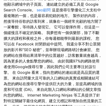
他顯示網域中的子頁面。 連結建立的必備工具是 Google
Search Console。
seo顧問
這是搜尋引擎優化三大支柱中
最複雜的一個，也是最容易犯錯的地方。 製作好的內容，
然後等待谷歌的訪客到來，就像在一個經常光顧的地方開了
一家餐館，等待路人發現它。 它可以發揮作用，但這是一
個緩慢且不確定的策略。 我夢想有一個俱樂部，除了不斷
擴大的課程和夜校之外，你每週都能學到最新的課程。 您
可以在 Facebook 封閉群組中提問。 我還分享不對公眾開
放的影片和“SEO 秘密”，並舉辦現場網路研討會練習。 您
的網站在搜尋結果清單中的位置越好，訪客數量就會越高，
因為更多的人會點擊您的網站。 由於我國97%的網路使用
者使用Google搜尋引擎，因此我們公司主要專注於該引
擎。 在 Google 看來，指向您網站的連結就是高品質的選
票。 來自訪問量大且可靠的入口網站的真實或相關連結可
為您的網站在搜尋引擎中提供巨大的力量，並提高網域的強
度和可信度 (DA)。 來自此類入口網站和網站的公關文章指
向您的網站。 Internet Marketing Ninjas 等工具提供了針
對特定關鍵字最佳化網頁、建立元標記和增加自然流量的工