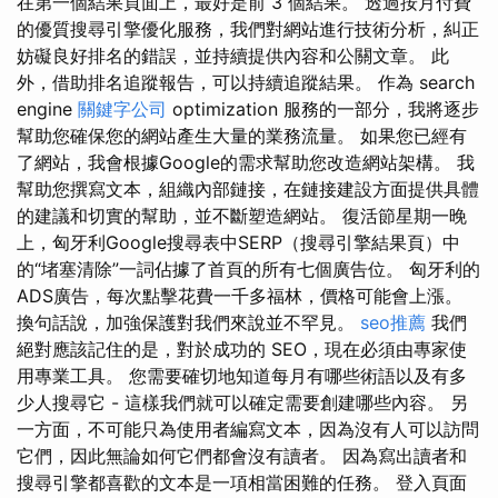
在第一個結果頁面上，最好是前 3 個結果。 透過按月付費
的優質搜尋引擎優化服務，我們對網站進行技術分析，糾正
妨礙良好排名的錯誤，並持續提供內容和公關文章。 此
外，借助排名追蹤報告，可以持續追蹤結果。 作為 search
engine
關鍵字公司
optimization 服務的一部分，我將逐步
幫助您確保您的網站產生大量的業務流量。 如果您已經有
了網站，我會根據Google的需求幫助您改造網站架構。 我
幫助您撰寫文本，組織內部鏈接，在鏈接建設方面提供具體
的建議和切實的幫助，並不斷塑造網站。 復活節星期一晚
上，匈牙利Google搜尋表中SERP（搜尋引擎結果頁）中
的“堵塞清除”一詞佔據了首頁的所有七個廣告位。 匈牙利的
ADS廣告，每次點擊花費一千多福林，價格可能會上漲。
換句話說，加強保護對我們來說並不罕見。
seo推薦
我們
絕對應該記住的是，對於成功的 SEO，現在必須由專家使
用專業工具。 您需要確切地知道每月有哪些術語以及有多
少人搜尋它 - 這樣我們就可以確定需要創建哪些內容。 另
一方面，不可能只為使用者編寫文本，因為沒有人可以訪問
它們，因此無論如何它們都會沒有讀者。 因為寫出讀者和
搜尋引擎都喜歡的文本是一項相當困難的任務。 登入頁面