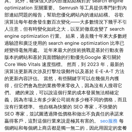
具。 此外，確保強大的內部連結結構對於 search engine
optimization 至關重要。 Semrush 等工具提供專門針對內
部連結問題的報告，幫助您優化網站內的連結結構。 谷歌
演算法每年都會發生數百次變化——大多數情況下幾乎不引
人注意，但有時變化如此之大，以至於徹底改變了 search
engine optimization 行業。 結果，過去幾十年來大多數經
過驗證和廣泛使用的 search engine optimization 比率已
經變得毫無用處。 近年來最大的技術挑戰是基於行動友善
版本的網站和基於頁面體驗的行動優先Google 索引關於
Core Web Vitals 速度指標。 然而，到 2023 年，最新的
演算法更新再次涉及打擊垃圾郵件以及基於 E-E-A-T 方法
的更新內容評估。 當然，有些關鍵字可以在幾個月內獲
得，但它們會為您的業務帶來零收入，因為沒有人搜尋它
們。 總的來說，可以說這個行業的成本發展無法精確定
義，因為市場上有多少家公司就有多少種不同的價格，而且
沒有行業標準。 他自稱為快樂的 SEO 專家，不快樂的
SEO 專家，並試圖透過降低價格和做出不負責任的承諾來
贏得客戶，這對這個行業來說是極其有害的。
seo服務
每
個網站和每個網上商店都是獨一無二的，因此用固定的套餐