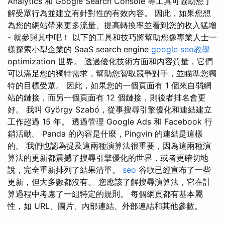
Analytics 和 Google Search Console 等工具可協助您了
解受眾行為並建立有針對性的有效內容。 因此，如果您想
為您的網站帶來更多流量、提高轉換率並看到您的收入猛增
- 就參與其中吧！ 以下的工具和技巧將幫助您像專業人士一
樣探索小型企業的 SaaS search engine
google seo教學
optimization 世界。 透過優化技術方面和內容質量，它們
可以滿足您的獨特需求，幫助您智取競爭對手，並瞄準您獨
特的目標受眾。 因此，如果您的一個頁面有 1 個來自弱網
站的鏈接，而另一個頁面有 12 個鏈接，則後者排名會更
好。 我叫 György Szabó，從事搜尋引擎優化和連結建立
工作超過 15 年。 透過管理 Google Ads 和 Facebook 行
銷活動。 Panda 的內容是什麼，Pingvin 的連結是這樣
的。 我們也認為提及這兩種演算法很重要，因為這兩種演
算法的更新都震撼了搜尋引擎優化的世界，或者更確切地
說，完全重新排列了結果清單。
seo
谷歌已經宣布了一些
更新，但大多數都沒有。 您應該了解搜尋演算法，它在計
算過程中考慮了一組特定的規則。 每個網頁都有基本屬
性，如 URL、圖片、內部連結、外部連結和其他參數。