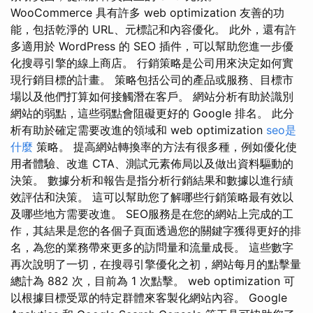
WooCommerce 具有許多 web optimization 友善的功
能，包括乾淨的 URL、元標記和內容優化。 此外，還有許
多適用於 WordPress 的 SEO 插件，可以幫助您進一步優
化搜尋引擎的線上商店。 行銷策略是公司用來決定如何實
現行銷目標的計畫。 策略包括公司的產品或服務、目標市
場以及他們打算如何接觸潛在客戶。 網站分析有助於識別
網站的弱點，這些弱點會阻礙更好的 Google 排名。 此分
析有助於確定需要改進的領域和 web optimization
seo是
什麼
策略。 提高網站轉換率的方法有很多種，例如優化使
用者體驗、改進 CTA、測試元素佈局以及做出資料驅動的
決策。 數據分析和報告是指分析行銷結果和數據以進行績
效評估和決策。 這可以幫助您了解哪些行銷策略最有效以
及哪些地方需要改進。 SEO服務是在您的網站上完成的工
作，其結果是您的各個子頁面透過您的關鍵字獲得更好的排
名，為您的業務帶來更多的訪問量和流量成長。 這些數字
再次說明了一切，在搜尋引擎優化之初，網站每月的點擊量
總計為 882 次，目前為 1 次點擊。 web optimization 可
以根據目標受眾的特定群體來客製化網站內容。 Google