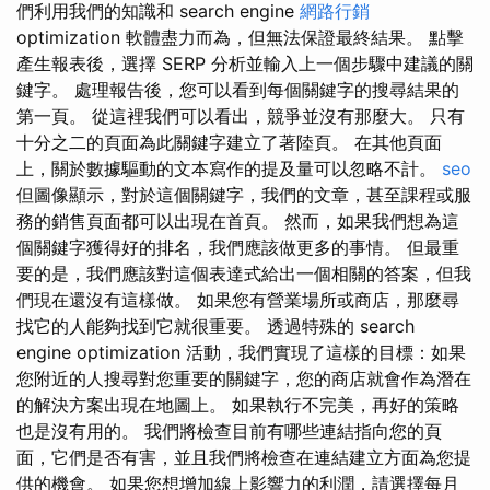
們利用我們的知識和 search engine
網路行銷
optimization 軟體盡力而為，但無法保證最終結果。 點擊
產生報表後，選擇 SERP 分析並輸入上一個步驟中建議的關
鍵字。 處理報告後，您可以看到每個關鍵字的搜尋結果的
第一頁。 從這裡我們可以看出，競爭並沒有那麼大。 只有
十分之二的頁面為此關鍵字建立了著陸頁。 在其他頁面
上，關於數據驅動的文本寫作的提及量可以忽略不計。
seo
但圖像顯示，對於這個關鍵字，我們的文章，甚至課程或服
務的銷售頁面都可以出現在首頁。 然而，如果我們想為這
個關鍵字獲得好的排名，我們應該做更多的事情。 但最重
要的是，我們應該對這個表達式給出一個相關的答案，但我
們現在還沒有這樣做。 如果您有營業場所或商店，那麼尋
找它的人能夠找到它就很重要。 透過特殊的 search
engine optimization 活動，我們實現了這樣的目標：如果
您附近的人搜尋對您重要的關鍵字，您的商店就會作為潛在
的解決方案出現在地圖上。 如果執行不完美，再好的策略
也是沒有用的。 我們將檢查目前有哪些連結指向您的頁
面，它們是否有害，並且我們將檢查在連結建立方面為您提
供的機會。 如果您想增加線上影響力的利潤，請選擇每月