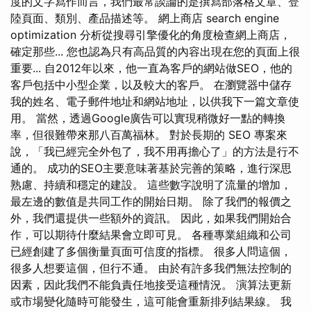
度的文字寫作而言，我們最常談論的是撰寫部落格文章、登
陸頁面、類別、產品描述等。 網上商店 search engine
optimization 分析從搜尋引擎優化的角度檢查網上商店，
確定那些... 您也認為只有高品質的內容出現在您的頁面上很
重要... 自2012年以來，他一直為客戶的網站做SEO，他的
客戶包括中小型企業，以及較大的客戶。 在瀏覽器中儲存
我的姓名、電子郵件地址和網站地址，以供我下一篇文章使
用。 當然，透過Google廣告可以實現稍微好一點的轉換
率，但很難帶來那八百萬福林。 對於長期的 SEO 專案來
說，「我已經完全外包了，我不用再擔心了」的方法是行不
通的。 成功的SEO主要意味著基於完善的策略，進行深思
熟慮、持續和穩定的建設。 這些數字說明了流量的增加，
最左邊的數值是共同工作的開始日期。 除了我們的報價之
外，我們還提供一些額外的資訊。 因此，如果我們開始合
作，可以期待什麼結果會立即可見。 各種專業組織和公司
已經創建了多個衡量頁面可信度的指標。 很多人問這個，
很多人想要這個，但行不通。 由於有許多我們無法控制的
因素，因此我們不能負責任地接受這種情況。 演算法更新
或市場變化隨時可能發生，這可能會重新排列結果線。 我