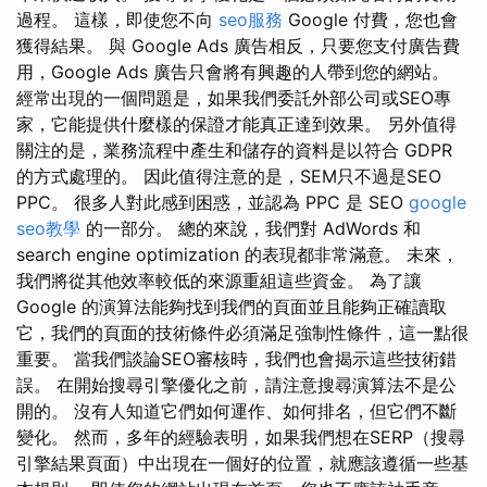
過程。 這樣，即使您不向
seo服務
Google 付費，您也會
獲得結果。 與 Google Ads 廣告相反，只要您支付廣告費
用，Google Ads 廣告只會將有興趣的人帶到您的網站。
經常出現的一個問題是，如果我們委託外部公司或SEO專
家，它能提供什麼樣的保證才能真正達到效果。 另外值得
關注的是，業務流程中產生和儲存的資料是以符合 GDPR
的方式處理的。 因此值得注意的是，SEM只不過是SEO
PPC。 很多人對此感到困惑，並認為 PPC 是 SEO
google
seo教學
的一部分。 總的來說，我們對 AdWords 和
search engine optimization 的表現都非常滿意。 未來，
我們將從其他效率較低的來源重組這些資金。 為了讓
Google 的演算法能夠找到我們的頁面並且能夠正確讀取
它，我們的頁面的技術條件必須滿足強制性條件，這一點很
重要。 當我們談論SEO審核時，我們也會揭示這些技術錯
誤。 在開始搜尋引擎優化之前，請注意搜尋演算法不是公
開的。 沒有人知道它們如何運作、如何排名，但它們不斷
變化。 然而，多年的經驗表明，如果我們想在SERP（搜尋
引擎結果頁面）中出現在一個好的位置，就應該遵循一些基