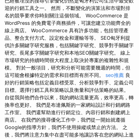
已經被埋沒的搜尋引擎優化仍然是匈牙利公司生活中最受歡
迎的行銷工具之一。 然而，不斷變化的演算法和市場對排
名的競爭要求你時刻關注這個領域。 WooCommerce 是
WordPress 的免費電子商務插件，可讓您建立功能齊全的
線上商店。 WooCommerce 具有許多功能，包括管理產
品、整合支付方式、設定稅金和運輸等等。 SEO匈牙利提
供許多關鍵字研究服務，包括關鍵字研究、競爭對手關鍵字
研究、長尾多字關鍵字研究和本地SEO關鍵字研究。 線上
市場研究的持續時間很大程度上取決於專案的複雜性和規
模。 對於一般項目，研究和分析可能需要幾週的時間，但
這可能會根據特定的需求和目標而有所不同。
seo推薦
良
好的行銷策略包括定義目標受眾、分析競爭對手、定義公司
目標、選擇行銷工具和策略以及衡量和評估策略的結果。
自從我與他們合作以來，我的網站流量更高，效率更高，轉
換率也更好。 我們是布達佩斯的一家網站設計和行銷網路
工作室。 我們還幫助進行行銷定位、內容行銷和創建網上
商店。 在我們的搜尋優化工作中，我們從一開始就遵循
Google的指導方針，我們不使用操縱或禁止的方法。 之
後，我們將注意力集中在盡可能多地讓訪客在您的網站上進