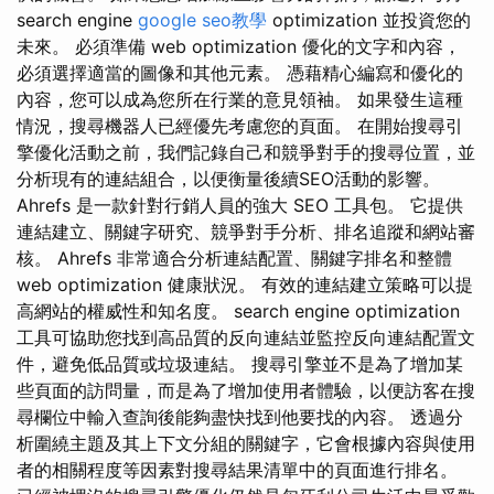
search engine
google seo教學
optimization 並投資您的
未來。 必須準備 web optimization 優化的文字和內容，
必須選擇適當的圖像和其他元素。 憑藉精心編寫和優化的
內容，您可以成為您所在行業的意見領袖。 如果發生這種
情況，搜尋機器人已經優先考慮您的頁面。 在開始搜尋引
擎優化活動之前，我們記錄自己和競爭對手的搜尋位置，並
分析現有的連結組合，以便衡量後續SEO活動的影響。
Ahrefs 是一款針對行銷人員的強大 SEO 工具包。 它提供
連結建立、關鍵字研究、競爭對手分析、排名追蹤和網站審
核。 Ahrefs 非常適合分析連結配置、關鍵字排名和整體
web optimization 健康狀況。 有效的連結建立策略可以提
高網站的權威性和知名度。 search engine optimization
工具可協助您找到高品質的反向連結並監控反向連結配置文
件，避免低品質或垃圾連結。 搜尋引擎並不是為了增加某
些頁面的訪問量，而是為了增加使用者體驗，以便訪客在搜
尋欄位中輸入查詢後能夠盡快找到他要找的內容。 透過分
析圍繞主題及其上下文分組的關鍵字，它會根據內容與使用
者的相關程度等因素對搜尋結果清單中的頁面進行排名。