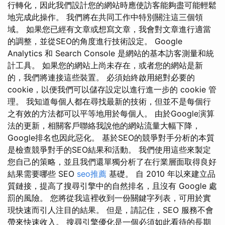
行轉化，因此我們設計您的網站時應使訪客能夠盡可能輕鬆
地完成此操作。 我們將在共同工作中特別關注這三個領
域。 如果您已經有文章或想寫文章，我會對文章進行適當
的調整，並從SEO的角度進行技術設定。 Google
Analytics 和 Search Console 是網站的基本訪客測量和統
計工具。 如果您的網站上尚未存在，或者您的網站是新
的，我們將連接這些裝置。 必須始終啟用絕對必要的
cookie，以便我們可以儲存設定以進行進一步的 cookie 管
理。 我知道每個人都在尋找最新的技術，但並不是每個行
之有效的方法都可以平等地用於每個人。 由於Google演算
法的更新，相關客戶聯絡我說他的網站流量大幅下降，
Google排名也因此惡化。 基於SEO的競爭對手分析的本質
是檢查競爭對手的SEO結果和活動。 我們使用這些來製定
您自己的策略，並且我們還單獨分析了在行業層面取得良好
結果需要哪些 SEO
seo推薦
基礎。 自 2010 年以來建立品
質鏈接，提高了搜尋引擎中的自然排名，且沒有 Google 處
罰的風險。 您將從我這裡收到一份關鍵字列表，可用於實
現快速而引人注目的結果。 但是，請記住，SEO 服務不會
帶來快速收入。 搜尋引擎優化是一個必須如此看待的長期