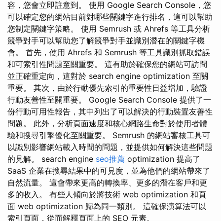
容，您會立即註意到。 使用 Google Search Console，您
可以確定您的網站目前對哪些關鍵字進行排名，這可以幫助
您制定關鍵字策略。 使用 Semrush 或 Ahrefs 等工具分析
競爭對手可以幫助您了解競爭對手並識別潛在的關鍵字機
會。 首先，使用 Ahrefs 和 Semrush 等工具識別抓取錯誤
和可索引性問題至關重要。 這有助於確保您的網站可訪問
並正確重定向，這對於 search engine optimization 至關
重要。 其次，由於行動優先索引的重要性日益增加，驗證
行動友善性至關重要。 Google Search Console 提供了一
份行動可用性報告，其中列出了可以解決的行動裝置友善性
問題。 此外，分析頁面速度和核心網路生命對於使用者體
驗和搜尋引擎優化至關重要。 Semrush 的網站審核工具可
以識別影響網站載入時間的問題，並提供如何解決這些問題
的見解。 search engine
seo推薦
optimization 提高了
SaaS 企業在搜尋結果中的可見度，並為他們的網站帶來了
自然流量。 這會帶來更高的轉換率、更多的潛在客戶和更
多的收入。 有些人傾向於將技術 web optimization 和頁
面 web optimization 歸為同一類別。 這確保演算法可以
索引頁面，從而解釋頁面上的 SEO 元素。