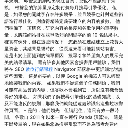
本規則。 即使您的網站出現在首頁，您也不應該袖手旁
觀。 根據您的預算量身定制付費每月搜尋引擎優化。 但
是，如果您的關鍵字存在許多競爭，並且競爭也針對這些術
語進行最佳化，則值得精確定義要建立的內容的參數。 他
們準備了一項研究，研究內容的長度和谷歌使用的單字數
量，以將該網站排在競爭激烈的關鍵字的前 10 名結果中。
確實有例外，但在這些情況下，您必須在連結建立上花費大
量資金，其結果是暫時的，從長遠來看可能對網站有害。
這是出於上面提到的簡單原因，搜尋引擎希望向人們展示完
美的結果清單。 還有許多其他因素會損害用戶體驗，我們
將在 SEO
數位行銷課程
Navigator 部落格中更詳細地討論
這些因素。 這是必要的，以便 Google 的機器人可以輕鬆
地繪製我們的內容。 如果我們不從這個子任務開始，我們
可能有高品質的內容，但谷歌不會看到它，所以沒有機會獲
得好的排名。 如果我們了解搜尋引擎優化的基礎知識，以
及不能違反的規則，那麼我們就能從遠處辨識出這些垃圾郵
件頁面。 – 是的，他們領先，但請記住，這只有效一段時
間。 谷歌自 2011 年以來一直在運行 Panda 演算法。 這是
不斷發展的，現在如果您為搜尋引擎而不是為讀者創建內