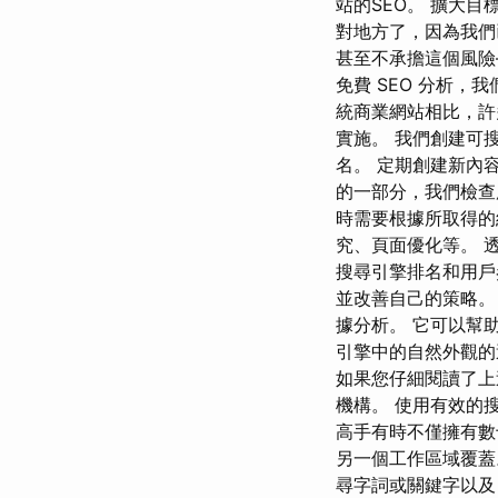
站的SEO。 擴大
對地方了，因為我們已經
甚至不承擔這個風險
免費 SEO 分析，
統商業網站相比，許
實施。 我們創建可
名。 定期創建新內容並
的一部分，我們檢查
時需要根據所取得的
究、頁面優化等。 
搜尋引擎排名和用戶參
並改善自己的策略。
據分析。 它可以幫助
引擎中的自然外觀的
如果您仔細閱讀了上
機構。 使用有效的
高手有時不僅擁有數
另一個工作區域覆蓋
尋字詞或關鍵字以及