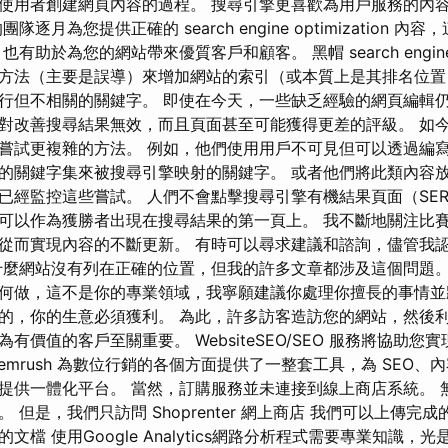
為使用者創建網頁內容的過程。 搜尋引擎更喜歡為用戶服務的內
逐月為您提供正確的 search engine optimization 
助於為您的網站帶來優質客戶和顧客。 黑帽 search engine op
方法（主要是誤導）來增加網站的索引（或本質上是其排名位置
行但不相關的關鍵字。 即使在今天，一些缺乏經驗的網頁編輯
對改善搜尋結果無效，而且頁面甚至可能獲得更差的評級。 如
嘗試更複雜的方法。 例如，他們使用用戶不可見但可以透過編
的關鍵字集來被搜尋引擎映射的關鍵字。 或者他們將此類內容放置
已經監控這些嘗試。 人們不會點擊搜尋引擎有機結果頁面（SER
可以作為獲勝者出現在搜尋結果的第一頁上。 我不斷地關注比
從而實現內容的不斷更新。 有時可以尋求建議和諮詢，儘管我
什麼網站沒有列在正確的位置，但我的許多文章都涉及這個問題。
何做，這不是你的專業領域，我寧願建議你處理你擅長的事情並
的，你的生意必須獲利。 為此，許多訪客造訪您的網站，然後
有價值的客戶至關重要。 WebsiteSEO/SEO 服務將協助您
emrush 為數位行銷的各個方面提供了一整套工具，為 SEO
提供一體化平台。 當然，訂購服務並未連接到線上商店系統。 
 但是，我們只訪問 Shoprenter 網上商店 我們可以上傳完
檔 使用Google Analytics網路分析程式需要專業知識，光是