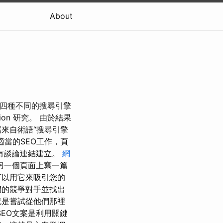
About
公司提供四種不同的搜尋引擎
tion 研究。 由於結果
來自術語“搜尋引擎
當的SEO工作，頁
有談論連結建立。
網
另一個頁面上寫一篇
可以用它來吸引您的
們的競爭對手並找出
就是嘗試從他們那裡
EO文案是利用關鍵