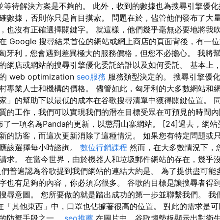
程式碼並等待解決方案是不夠的。 此外，收到的數據也為搜尋引擎優
確數據，否則你只是盲目摸索。 問題在於，儘管他們發布了大
，也沒有正確選擇關鍵字。 就這樣，他們幾乎毫無必要地將我吹
在 Google 搜尋結果首位的網站或網上商店的頁面背後，有一
。 在匈牙利，您會遇到差異極大的服務價格，但您不必擔心。 我將
的網店或網站的搜尋引擎優化委託給誰以及如何委託。 基本上
b optimization
seo服務
服務類型決定的。 搜尋引擎優
村專業人士和機構的價格。 儘管如此，匈牙利的大多數網站和
家」的幫助下以最低的成本在谷歌搜尋清單中獲得關鍵位置。 
質的工作，我們可以實現我們的潛在目標受眾在可預見的時間內
le宣布了一項名為Panda的更新，以懲罰山寨網站。 [24]過去，
新的訪客，而這次更新消除了這種情況。 如果您有特定問題或
您應該選擇每小時諮詢。
數位行銷課程
然而，在大多數情況下，
請求。 在當今世界，由於機器人和垃圾郵件網站的存在，幾乎
人們普遍認為谷歌提到我們網站的連結大約是。 為了提供盡可能
字也有足夠的內容，你必須寫很多。 谷歌的目標是讓搜尋者得
搜尋意圖。 您所要做的就是踏出成功的第一步並聯繫我們。 我
。 在「其他東西」中，口罩也佔據著很高的位置。 對此的需求是
要的防禦手段之一。
seo推薦
在圖片中，谷歌趨勢板顯示出對衛