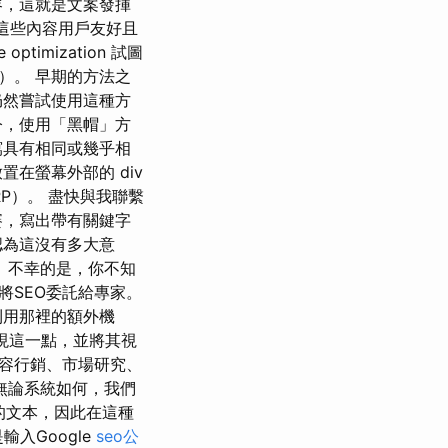
容，這就是文案發揮
內容，這些內容用戶友好且
timization 試圖
）。 早期的方法之
仍然嘗試使用這種方
今，使用「黑帽」方
寫具有相同或幾乎相
在螢幕外部的 div
P）。 盡快與我聯繫
賽，寫出帶有關鍵字
認為這沒有多大意
 不幸的是，你不知
將SEO委託給專家。
利用那裡的額外機
實現這一點，並將其視
、內容行銷、市場研究、
無論系統如何，我們
成的文本，因此在這種
輸入Google
seo公