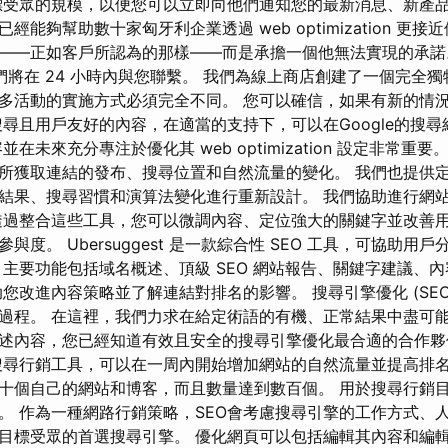
目標受眾的規模，以便您可以立即向他們通知您的最新消息、新產品
能夠幫助數十家匈牙利企業透過 web optimization 更接
——正如客戶所認為的那樣——而是承擔一個他無法實現的承諾
我們將在 24 小時內與您聯繫。 我們為線上商店創建了一個完全
多活動的實施方式必須完全不同。 您可以確信，如果有新的情
搜尋且用戶友好的內容，在適當的支持下，可以在Google的搜
在未來充分專注於優化其 web optimization 設定非常重
所獲取連結的發布、搜尋位置和自然流量的變化。 我們也提供
結果、搜尋習慣和演算法變化進行重新設計。 我們協助進行網
透過整合這些工具，您可以微調內容、定位強大的關鍵字並改善
與度。 Ubersuggest 是一款綜合性 SEO 工具，可協助用
 主要功能包括域名概述、頂級 SEO 網站報告、關鍵字建議、
您改進內容策略並了解連結對排名的影響。 搜尋引擎優化 (SEO
過程。 在這裡，我們力求在給定術語的有機、正常結果中盡可
述內容，您已經知道有效且安全的搜尋引擎優化最合適的合作夥
搜尋行銷工具，可以在一周內開始增加網站的自然流量並提高排名
十個自己的網站和博客，而且數量達到數百個。 用於搜尋行銷
。 作為一種網路行銷策略，SEO會考慮搜尋引擎的工作方式、
目標受眾的首選搜尋引擎。 優化網頁可以包括編輯其內容和編輯 