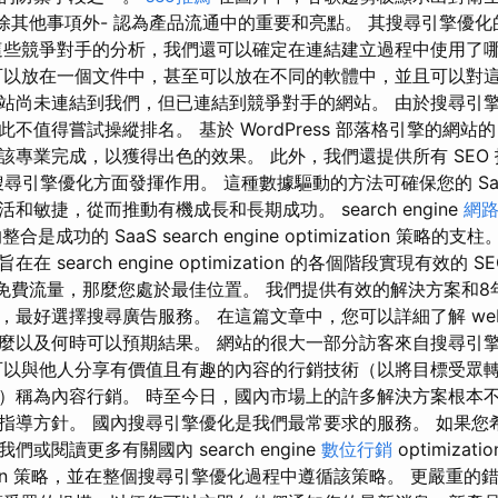
 除其他事項外- 認為產品流通中的重要和亮點。 其搜尋引擎優
這些競爭對手的分析，我們還可以確定在連結建立過程中使用了
可以放在一個文件中，甚至可以放在不同的軟體中，並且可以對這
站尚未連結到我們，但已連結到競爭對手的網站。 由於搜尋引
得嘗試操縱排名。 基於 WordPress 部落格引擎的網站的 web 
該專業完成，以獲得出色的效果。 此外，我們還提供所有 SEO
網站在搜尋引擎優化方面發揮作用。 這種數據驅動的方法可確保您的 S
和敏捷，從而推動有機成長和長期成功。 search engine
網
的整合是成功的 SaaS search engine optimization 策略的支柱。
 search engine optimization 的各個階段實現有效的 
擎的免費流量，那麼您處於最佳位置。 我們提供有效的解決方案和8
好選擇搜尋廣告服務。 在這篇文章中，您可以詳細了解 web opti
麼以及何時可以預期結果。 網站的很大一部分訪客來自搜尋引
可以與他人分享有價值且有趣的內容的行銷技術（以將目標受眾
）稱為內容行銷。 時至今日，國內市場上的許多解決方案根本不符
指導方針。 國內搜尋引擎優化是我們最常要求的服務。 如果您
或閱讀更多有關國內 search engine
數位行銷
optimiza
ization 策略，並在整個搜尋引擎優化過程中遵循該策略。 更嚴重