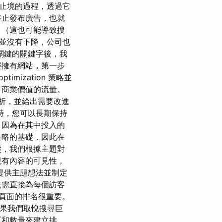
無止境的過程，透過它
停止發布廣告，也就
 （這也可能導致搜
並沒有下降，公司也
關鍵的關鍵字後，我
經擁有網站，第一步
ization 策略並
有商業價值的流量。
細分析，並給出需要改進
時，您可以長期保持
，因為在其中投入的
策略的基礎，因此在
礎，我們根據主題對
現有內容的可見性，
提供主題想法並制定
無需直接為每個訪客
頁面的排名很重要。
如果我們取悅搜尋巨
質和數量來建立排