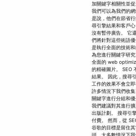
加關鍵字相關性並
我們可以為我們的網
是說，他們在節省行
尋引擎結果和客戶心
沒有暫停廣告。 它
們將針對這些術語優
是執行全面的技術和內容
為您進行關鍵字研究
全面的 web op
的精確圖片。 SE
結果。 因此，搜尋
工作的效果不會立即
許多情況下我們收集
關鍵字進行分組和優
我們建議對其進行擴
出版計劃。 搜尋引
付費。 然而，從 SE
谷歌的目標是留住其
頭，大多數情況下我