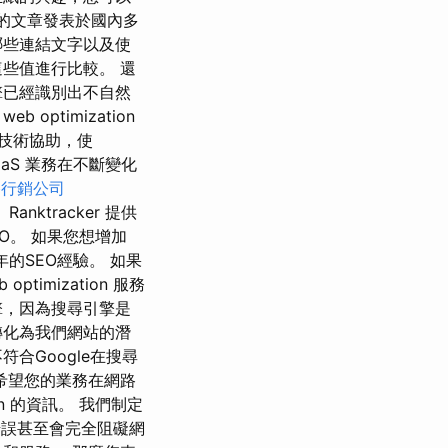
化的文章發表於國內多
哪些連結文字以及使
些值進行比較。 還
擎已經識別出不自然
optimization
 技術協助，使
aaS 業務在不斷變化
路行銷公司
 Ranktracker 提供
SEO。 如果您想增加
年的SEO經驗。 如果
mization 服務
擎，因為搜尋引擎是
轉化為我們網站的潛
合Google在搜尋
希望您的業務在網路
tion 的資訊。 我們制定
的錯誤甚至會完全阻礙網