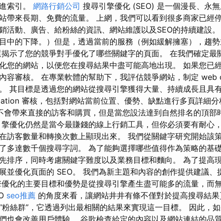
促進索引。
網路行銷公司
搜尋引擎優化 (SEO) 是一個漫長、永
站帶來長期、免費的流量。 上網，我們可以看到很多商家已經
銷活動、廣告、給粉絲的資訊、網站維護以及SEO的持續建設。
目中的下降。）但是，透過當前的服務（例如緩解擁塞），趨勢
還揭示了您的競爭對手優化了哪些關鍵字的頁面。 在我們確定最
化您的網站，以便您在搜尋結果中盡可能高地出現。 如果您已
審核。 在專業軟體的幫助下，我評估競爭網站，制定 web optim
。 其目標是透過您的網站從搜尋引擎獲得大量、持續成長且具
timization 審核，包括對網站當前位置、優勢、缺點進行多頁詳
O 不會帶來直接的訪客和購買，但是當您設法達到自然排名的頂部
引擎優化仍然是當今最賺錢的線上行銷工具，但你必須要有耐心
在訪客數量和轉換次數上顯現出來。 我們從關鍵字研究開始該
了多達數千個搜尋字詞。 為了能夠選擇哪些值得作為策略的基
先排序，同時考慮關鍵字難度以及業務目標和麵向。 為了提高
展並優化頁面的 SEO。 我們為新主題和內容的創作提供建議、
擎優化的主要目標和優勢是從搜尋引擎產生盡可能多的流量，而
O
seo推薦
的角度來看，讓網站井井有條不僅對於提高搜尋結果
“粉絲群”，它透過列出最相關的結果來實現這一目標。 因此，
們也會改善用戶體驗。 谷歌檢查給定的內容以及網站連結的品