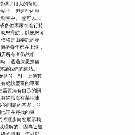
化提供了很大的幫助。
量帖子，但這些內容
到空中。 您可以非
位或多位專家在進行持
幫助您導航，以便您可
，價格是由委託的專
化價格每年都在上漲，
網店所有者仍然相
同時，透過深思熟慮
閱讀我們的網站。
網站受益於一對一上傳其
只有經驗豐富的專家
您需要擁有自己的開
沒有網站沒有某種連
多的問題的答案，並
到他正在尋找的東
們將逐步向您展示我
可以理解的，因為它被
生紙的興趣，您可以