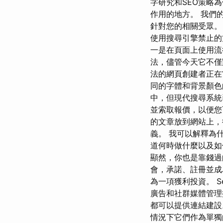
字研究和SEO策略
作用的地方。 我們的團隊
針對您的相關受眾。 也有
使用搜尋引擎禁止的
一是在頁面上使用流
法，儘管今天它不僅
法的網頁創建者正在
同的字體和背景顏色
中，但現代搜尋系統
並索取報價，以便您
的文章放到網站上，
義。 我可以解釋為
道何時做什麼以及如
顯然，你也是靠錢過
會，承諾、註冊並成為
為一項獲利投資。 S
廣告和社群媒體管理
都可以提供連結建設。
情況下它們作為單獨的文