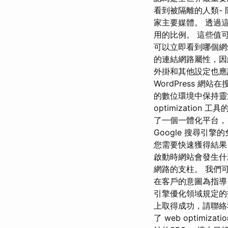
看到被隔離的人類-
家主要媒體。 透過
用的比例。 這些值
可以立即看到哪個網
的連結網路屬性，因此不值
外掛和其他設定也應
WordPress 
的數位環境中保持靈活
optimization 工具
了一個一體化平台，旨在在
Google 搜尋引
您需要快速獲得結果，最
啟動時網站會發生什
網路的支柱。 我們
在客戶的意圖為指導
引擎優化領域規定的
上取得成功，請聯絡我們
了 web optim