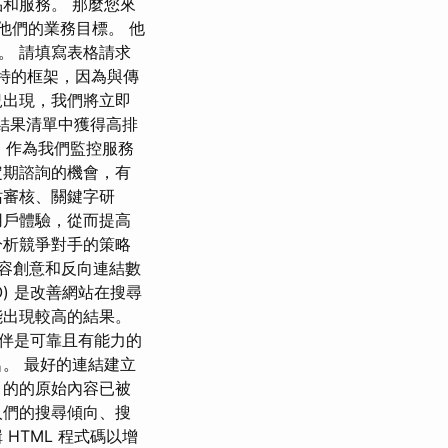
和服務。 那麼您來
近他們的業務目標。 他
。 請填寫表格請求
獨特的框架，因為與傳
況出現，我們將立即
尋結果清單中獲得高排
要。 作為我們監控服務
定期諮詢的機會，有
站審核、關鍵字研
用戶體驗，從而提高
戶分析競爭對手的策略
內容創意和反向連結數
) 是改善網站在搜尋
能出現較高的結果。
伴是可靠且有能力的
。 最好的連結建立
目的的原始內容已被
人們的搜尋傾向、搜
HTML 程式碼以增