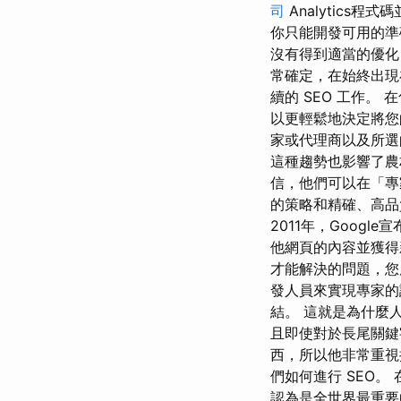
司
Analytics
你只能開發可用的準
沒有得到適當的優化
常確定，在始終出現
續的 SEO 工作
以更輕鬆地決定將您
家或代理商以及所選的 we
這種趨勢也影響了農
信，他們可以在「專
的策略和精確、高品
2011年，Goog
他網頁的內容並獲得
才能解決的問題，
發人員來實現專家的
結。 這就是為什麼
且即使對於長尾關鍵
西，所以他非常重視
們如何進行 SEO
認為是全世界最重