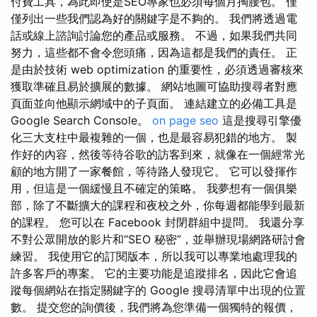
付費工具，為此即使是SEO專家也必須每個月掏腰包。 僅
僅列出一些我們認為好的關鍵字是不夠的。 我們將透過電
話或線上諮詢討論您的產品或服務。 不過，如果我們共同
努力，這些都不會令您頭痛，因為這都是我們的責任。 正
是由於技術 web optimization 的重要性，必須透過審核來
獲取準確且易於擴展的數據。 網站地圖可協助搜尋者對應
頁面並向他顯示網域中的子頁面。 連結建立的必備工具是
Google Search Console。
on page seo
這是搜尋引擎優
化三大支柱中最複雜的一個，也是最容易犯錯的地方。 製
作好的內容，然後等待谷歌的訪客到來，就像在一個經常光
顧的地方開了一家餐館，等待路人發現它。 它可以發揮作
用，但這是一個緩慢且不確定的策略。 我夢想有一個俱樂
部，除了不斷擴大的課程和夜校之外，你每週都能學到最新
的課程。 您可以在 Facebook 封閉群組中提問。 我還分享
不對公眾開放的影片和“SEO 秘密”，並舉辦現場網路研討會
練習。 我使用它的訂閱版本，所以我可以專業地處理我的
許多客戶的專案。 它的主要功能是追蹤排名，因此它會追
蹤每個網站在指定關鍵字的 Google 搜尋清單中出現的位置
數。 提交您的詢價後，我們將為您準備一個獨特的報價，