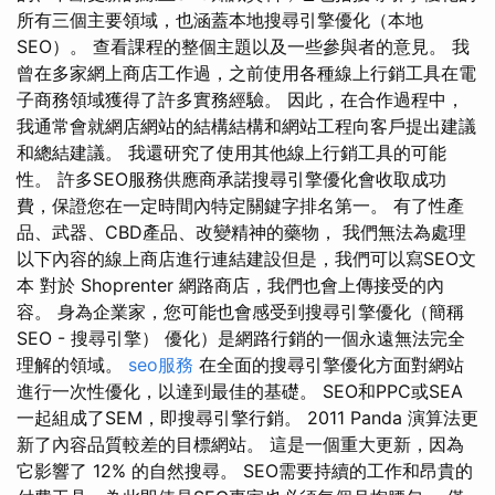
所有三個主要領域，也涵蓋本地搜尋引擎優化（本地
SEO）。 查看課程的整個主題以及一些參與者的意見。 我
曾在多家網上商店工作過，之前使用各種線上行銷工具在電
子商務領域獲得了許多實務經驗。 因此，在合作過程中，
我通常會就網店網站的結構結構和網站工程向客戶提出建議
和總結建議。 我還研究了使用其他線上行銷工具的可能
性。 許多SEO服務供應商承諾搜尋引擎優化會收取成功
費，保證您在一定時間內特定關鍵字排名第一。 有了性產
品、武器、CBD產品、改變精神的藥物， 我們無法為處理
以下內容的線上商店進行連結建設但是，我們可以寫SEO文
本 對於 Shoprenter 網路商店，我們也會上傳接受的內
容。 身為企業家，您可能也會感受到搜尋引擎優化（簡稱
SEO - 搜尋引擎） 優化）是網路行銷的一個永遠無法完全
理解的領域。
seo服務
在全面的搜尋引擎優化方面對網站
進行一次性優化，以達到最佳的基礎。 SEO和PPC或SEA
一起組成了SEM，即搜尋引擎行銷。 2011 Panda 演算法更
新了內容品質較差的目標網站。 這是一個重大更新，因為
它影響了 12% 的自然搜尋。 SEO需要持續的工作和昂貴的