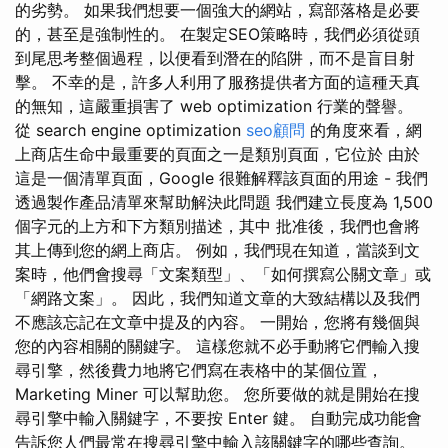
的劣勢。 如果我們想要一個強大的網站，寫部落格是必要
的，甚至是強制性的。 在製定SEO策略時，我們必須從頭
到尾思考整個過程，以便看到潛在的陷阱，而不是盲目射
擊。 不幸的是，許多人利用了服務提供者方面的這種天真
的無知，這嚴重損害了 web optimization 行業的聲譽。
從 search engine optimization
seo顧問
的角度來看，網
上商店生命中最重要的頁面之一是類別頁面，它位於 由於
這是一個清單頁面，Google 很難解釋該頁面的用途 - 我們
透過製作產品清單來幫助解決此問題 我們建立長度為 1,500
個字元的上方和下方類別描述，其中 批准後，我們也會將
其上傳到您的網上商店。 例如，我們現在知道，當談到文
案時，他們會搜尋「文案類型」、「如何撰寫公關文章」或
「網路文案」。 因此，我們知道文章的大致結構以及我們
不應該忘記在文章中提及的內容。 一開始，您將有幾個與
您的內容相關的關鍵字。 這樣您就不必手動將它們輸入搜
尋引擎，然後費力地將它們寫在表格中的某個位置，
Marketing Miner 可以幫助您。 您所要做的就是開始在搜
尋引擎中輸入關鍵字，不要按 Enter 鍵。 自動完成功能會
告訴您人們最常在搜尋引擎中輸入該關鍵字的哪些查詢。