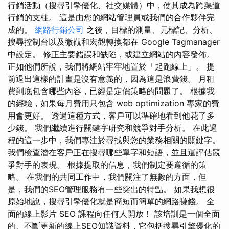
行銷活動（搜尋引擎優化、社交媒體）中，使其成為跨渠道
行銷的支柱。 這是由您的網站管理員或我們的合作夥伴完
成的。
網路行銷公司
之後，目標的測量、元標記、分析、
搜尋控制台以及微觀和宏觀轉換都在 Google Tagmanager
中設定。 修正主要錯誤和缺陷，或建立網站的內容發佈。
正如他們所說，我們將網站牢牢地置於「起跑線上」。 提
前退出這樣的計畫是沒有意義的，因為這是浪費錢。 月租
費到底包含哪些內容，已經是定價策略的問題了。 根據我
的經驗，如果每月費用只包含 web optimization 專家的費
用會更好。 透過這種方式，客戶可以準確地看到他花了多
少錢。 我們繼續進行關鍵字研究和競爭對手分析。 在此過
程的這一步中，我們專注於尋找與您的業務相關的關鍵字。
我們檢查潛在客戶正在搜尋哪些單字和短語，並且還評估競
爭對手的表現。 根據提取的信息，我們制定要遵循的策
略。 在我們的共同工作中，我們關注了無數的方面，但
是，我們的SEO管理服務有一些突出的特點。 如果我想很
原始地說，搜尋引擎優化就是簡短而簡單的網路賺錢。 全
面的線上影片 SEO 課程向任何人開放！ 該培訓是一個全面
的、不斷更新的線上SEO知識資料，它包括搜尋引擎優化的