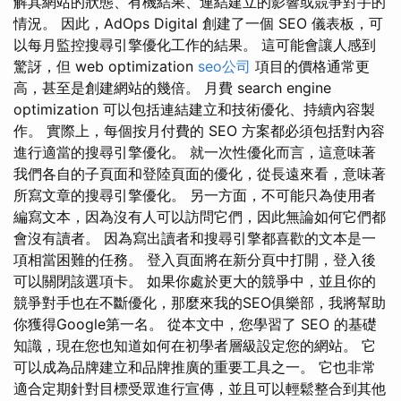
解其網站的狀態、有機結果、連結建立的影響或競爭對手的
情況。 因此，AdOps Digital 創建了一個 SEO 儀表板，可
以每月監控搜尋引擎優化工作的結果。 這可能會讓人感到
驚訝，但 web optimization
seo公司
項目的價格通常更
高，甚至是創建網站的幾倍。 月費 search engine
optimization 可以包括連結建立和技術優化、持續內容製
作。 實際上，每個按月付費的 SEO 方案都必須包括對內容
進行適當的搜尋引擎優化。 就一次性優化而言，這意味著
我們各自的子頁面和登陸頁面的優化，從長遠來看，意味著
所寫文章的搜尋引擎優化。 另一方面，不可能只為使用者
編寫文本，因為沒有人可以訪問它們，因此無論如何它們都
會沒有讀者。 因為寫出讀者和搜尋引擎都喜歡的文本是一
項相當困難的任務。 登入頁面將在新分頁中打開，登入後
可以關閉該選項卡。 如果你處於更大的競爭中，並且你的
競爭對手也在不斷優化，那麼來我的SEO俱樂部，我將幫助
你獲得Google第一名。 從本文中，您學習了 SEO 的基礎
知識，現在您也知道如何在初學者層級設定您的網站。 它
可以成為品牌建立和品牌推廣的重要工具之一。 它也非常
適合定期針對目標受眾進行宣傳，並且可以輕鬆整合到其他