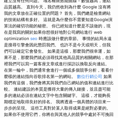
建立沒有任何問題。 域名權限效能曲線－數值越高，連結
品質越高。 直到今天，我仍然收到為什麼 Google 沒有將
我的文章放在正確位置的問題？ 首先，我們總是檢查網站
的技術結構有多好。 這就是為什麼你不需要知道Google演
算法的確切功能的秘密。 你已經知道什麼是不該做的，現
在是我寫的關於如果你想很好地對公司網站進行 web
optimization
seo
時應該做什麼的章節。 事情的結局永遠
是搜尋引擎會因此懲罰我們。 也許不是今天或明天，但我
們可以確定它會發生。 如果是這樣，那麼我們很幸運，如
果不是，那麼我們就必須尋找其他高品質的相關網站，在那
裡我們可以寫一篇客座文章或進行採訪以換取反向連結。
在第一輪中，我們通常會進行一個或多個競爭分析，看看什
麼樣的連結指向谷歌排名第一的網站。
數位行銷公司
如果
我們有這個，我們會將其與我們自己網站的值和連結進行比
較。 連結建設的本質是獲得大量的傳入鏈接，並且盡可能
多的連結必須在連結文字中包含關鍵字。 這樣，才能夠長
期穩定地取得良好的排名。 我將透過一個具體的項目來一
步步的呈現。 這些工具對於某人取得成果是絕對必要的。
如果你不使用它們，你將在與其他人的競爭中處於不可挽回