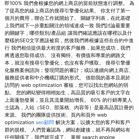
即100% 我們會根據您的網上商店的當前狀態進行調整。 為
了提高您的線上商店的搜尋引擎優化結果。 你支付了第一
個月的費用，聯合工作就開始了。 關鍵字列表，在此基礎
上我們就下一步重點關注的領域達成一致 我們討論最重要
的關鍵字，哪些類別/產品組 讓我們確認應該在哪裡以及什
麼樣的SEO文字應該被寫，然後我們將根據這些在合約中進
行 我們相信提供最大程度的客戶服務，如果您成功，我們
將透過您取得成功。 沒有獨特、有價值和專業的網路文
本，就沒有搜尋引擎優化，也沒有客戶獲取。 搜尋引擎優
化服務案例諮詢；發現問題的審計；或以連續向網上商店、
服務提供者和中介機構訂購的形式。 借助我的基本且易於
訪問的 web optimization 審核，您可以找出您網站的弱
點。 您的網站變得栩栩如生，高品質的吸引客戶的文字在
上面蓬勃發展，並且其流量開始增長。 60% 的行銷專業人
士認為，入站（SEO、部落格、內容等）是最高品質註冊的
來源。 我們的團隊提供技術、頁內和頁外 web
optimization
seo顧問
解決方案，以擴大您的客戶和客戶
群的規模。 人們普遍認為，網站創建後，就不再與網站有
任何關係了，我們就完成了。 掌握 search engine