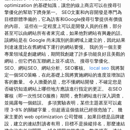
optimization 的基礎知識，讓您的線上商店可以在搜尋引
擎優化的幫助下躋身第一。 SEO文案和內容開發是專門為
目標群體準備的，它為訪客和Google搜尋引擎提供有價值
的內容。 這些在一定程度上可以是開發人員的任務，部分
甚至可以由網站所有者來完成，如果他對網站有興趣的話。
該網站是在 Google 尚未識別的新網域上建立的，因此結果
到達速度比在舊網域下運行的網站要慢。 我的另一個主要
專業領域是創建網站，期間我創建了許多功能良好且美觀的
網站，但它們在互聯網上並不成功。 搜尋引擎優化、
SEO、網站SEO、網站分析、SEO審核。
local seo
我將製
定一個SEO策略，在此基礎上我將實施網站的進度並增加訪
客的數量。 令人擔憂的是，您不懂網站開發，不確定您是
否確切知道網站上哪些地方應該進行指定的更正。 在SEO
審核（即一次性SEO服務）期間，會對網站進行深入調查，
並揭露每一個錯誤。 多項實驗表明，某些主題甚至可以處
理 3-8% 的關鍵字量，但超過這個值就已經很危險了。 幾
家主要的 web optimization 公司聲稱，如果目標是品牌建
設，建立的連結對讀者有用，目標不是操縱排名，那麼連結