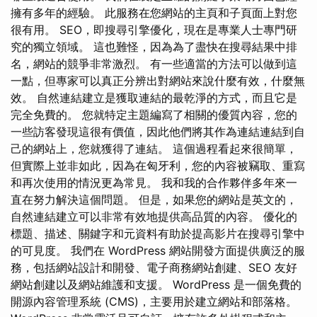
擁有多年的經驗。 此服務在您網站的主頁和子頁面上對您
很有用。 SEO，即搜尋引擎優化，現在是專業人士專門研
究的獨立領域。 這也難怪，因為為了盡快在搜尋結果中排
名，網站的競爭非常激烈。 有一些適當的方法可以做到這
一點，但專家可以真正分辨出對網站來說什麼有效，什麼無
效。 自然連結建立是獲取連結的最乾淨的方式，而且它是
完全免費的。 您就特定主題編寫了相關的優質內容，您的
一些訪客發現這很有價值，因此他們將其作為連結連結到自
己的網站上，您就獲得了連結。 這個過程看起來很簡單，
但實際上並非如此，因為在匈牙利，您的內容被竊取、重寫
和再次使用的情況更為常見。 我和我的合作夥伴多年來一
直在努力解決這個問題。 但是，如果您的網站是英文的，
自然連結建立可以非常有效地提供高品質的內容。 優化的
標題、描述、關鍵字和元資料有助於提高影片在搜尋引擎中
的可見度。 我們在 WordPress 網站開發方面提供廣泛的服
務，包括網站設計和開發、電子商務網站創建、SEO 友好
網站創建以及網站維護和支援。 WordPress 是一個免費的
開源內容管理系統 (CMS)，主要用於建立網站和部落格。