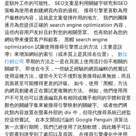
是額外工作的可能性。 SEO文案是利用關鍵字研究和SEO
策略為使用者創建網頁內容的過程。 搜尋引擎更喜歡為用
戶服務的內容，這就是文案發揮作用的地方。 我們的團隊
逐月為您提供正確的 search engine optimization 內容，
這些內容用戶友好且針對您的相關受眾。 也有助於為您的
網站帶來優質客戶和顧客。 黑帽 search engine
optimization 試圖使用搜尋引擎禁止的方法（主要是誤
導）來增加網站的索引（或本質上是其排名位置）。
數位
行銷公司
早期的方法之一是在頁面上使用流行但不相關的
關鍵字。 即使在今天，一些缺乏經驗的網頁編輯仍然嘗試
使用這種方法，儘管今天它不僅對改善搜尋結果無效，而且
頁面甚至可能獲得更差的評級。 如今，使用「黑帽」方法
的網頁創建者正在嘗試更複雜的方法。 例如，他們使用用
戶不可見但可以透過編寫具有相同或幾乎相同的字體和背景
顏色的關鍵字集來被搜尋引擎映射的關鍵字。 或者他們將
此類內容放置在螢幕外部的 div 中，但現代搜尋系統已經監
控這些嘗試。 在本文開頭討論的 Google Penguin 演算法
第一次運行期間，我們已經使用了此類軟體，因此幾乎可以
立即看到誰受到了處罰以及原因。 在搜尋引擎優化中使用