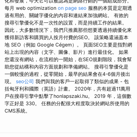
化和發展，今天它可以被認為是網路行銷的一個組成部分。
每月 web optimization
on page seo
服務的本質是定期透
過有用的、關鍵字優化的內容和連結來加強網站。 有效的
搜尋引擎優化不是一次性的設置，而是持續工作的結果。
因此，大多數情況下，我們只推薦那些想要透過持續優化來
獲得新訪客和購買的人按月付費的SEO。 該策略還涵蓋本
地 SEO（例如 Google Cégem）。 頁面SEO主要是指對網
站上出現的內容（文字、圖像、影片）進行最佳化。 如果
您還沒有網站，在流程的一開始，在SEO規劃階段，我會幫
助您從結構和內容方面規劃和準備網站。 搜尋引擎優化是
一個較慢的過程，從零開始，最早的結果會在4-6個月後出
現。
seo公司
我們與我的客戶一起取得了類似的成果 - 包
括匈牙利和國際（英語）計畫。 2020年，共有超過11萬用
戶在搜尋引擎中點擊了honlapszaki.hu。 2019 年，這個數
字正好是 330。 任務的分配很大程度取決於網站所使用的
CMS系統。