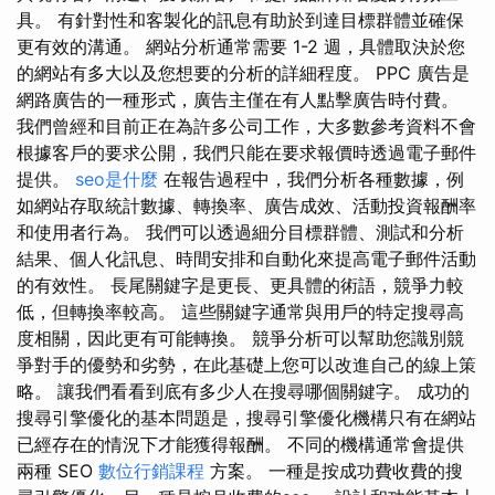
具。 有針對性和客製化的訊息有助於到達目標群體並確保
更有效的溝通。 網站分析通常需要 1-2 週，具體取決於您
的網站有多大以及您想要的分析的詳細程度。 PPC 廣告是
網路廣告的一種形式，廣告主僅在有人點擊廣告時付費。
我們曾經和目前正在為許多公司工作，大多數參考資料不會
根據客戶的要求公開，我們只能在要求報價時透過電子郵件
提供。
seo是什麼
在報告過程中，我們分析各種數據，例
如網站存取統計數據、轉換率、廣告成效、活動投資報酬率
和使用者行為。 我們可以透過細分目標群體、測試和分析
結果、個人化訊息、時間安排和自動化來提高電子郵件活動
的有效性。 長尾關鍵字是更長、更具體的術語，競爭力較
低，但轉換率較高。 這些關鍵字通常與用戶的特定搜尋高
度相關，因此更有可能轉換。 競爭分析可以幫助您識別競
爭對手的優勢和劣勢，在此基礎上您可以改進自己的線上策
略。 讓我們看看到底有多少人在搜尋哪個關鍵字。 成功的
搜尋引擎優化的基本問題是，搜尋引擎優化機構只有在網站
已經存在的情況下才能獲得報酬。 不同的機構通常會提供
兩種 SEO
數位行銷課程
方案。 一種是按成功費收費的搜