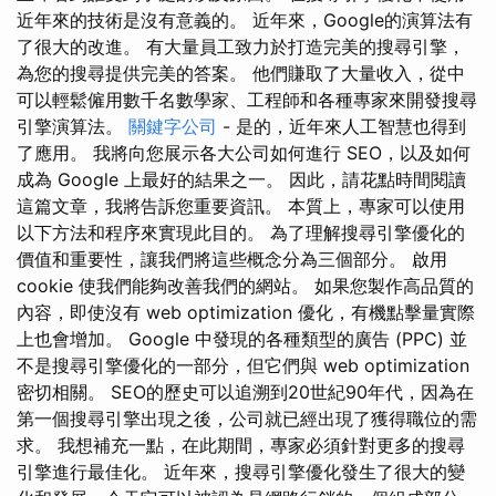
近年來的技術是沒有意義的。 近年來，Google的演算法有
了很大的改進。 有大量員工致力於打造完美的搜尋引擎，
為您的搜尋提供完美的答案。 他們賺取了大量收入，從中
可以輕鬆僱用數千名數學家、工程師和各種專家來開發搜尋
引擎演算法。
關鍵字公司
- 是的，近年來人工智慧也得到
了應用。 我將向您展示各大公司如何進行 SEO，以及如何
成為 Google 上最好的結果之一。 因此，請花點時間閱讀
這篇文章，我將告訴您重要資訊。 本質上，專家可以使用
以下方法和程序來實現此目的。 為了理解搜尋引擎優化的
價值和重要性，讓我們將這些概念分為三個部分。 啟用
cookie 使我們能夠改善我們的網站。 如果您製作高品質的
內容，即使沒有 web optimization 優化，有機點擊量實際
上也會增加。 Google 中發現的各種類型的廣告 (PPC) 並
不是搜尋引擎優化的一部分，但它們與 web optimization
密切相關。 SEO的歷史可以追溯到20世紀90年代，因為在
第一個搜尋引擎出現之後，公司就已經出現了獲得職位的需
求。 我想補充一點，在此期間，專家必須針對更多的搜尋
引擎進行最佳化。 近年來，搜尋引擎優化發生了很大的變