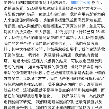
要幾個月的時間才能看到明顯的結果。
關鍵字公司
然而，
從長遠來看，SEO是增加網站流量最經濟有效的方法之一。
有影響力的行銷是一種線上行銷策略，我們利用有影響力的
人來創建促銷和內容，以接觸目標受眾並提高品牌知名度。
有影響力的人與他們的追隨者建立了真實的關係，並且可以
對客戶的決策產生重大影響。 我們從事線上行銷已有 15 年
了，我們從自己的事情開始並取得了成功，因此我們繼續與
我們的客戶合作（我們是託管提供者）。 我們有參考資
料，其中大多數不公開，但如果您提出要求，我們會透過電
子郵件發送。 我們有一家電腦科技商店，我們也有實體
店。 透過比較以這種方式獲得的結果，可以改進已經受到
懲罰的頁面。 如果你有這樣的價值觀，並將它們與你自己
網站的價值觀進行比較，你已經知道該專案是否朝著正確的
方向發展。 2009年左右，我們已經使用軟體來分析和確定
各個網站的各種SEO值。 我不會說確切的年份，維基百科
就在那裡，這裡的重點不是事件發生的時間和持續時間，而
是它如何影響搜尋引擎優化。 ……我們做好準備，為此我們
進行關鍵字研究。 我們確定哪些關鍵字對您最有價值以及
哪些最適合使用。 我們在製定正確的關鍵字策略方面已經