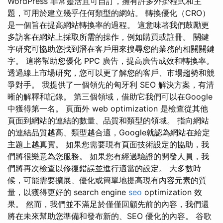
WordPress 非常靈活且可自訂，擁有許多外掛程式和主
題，可用於建立幾乎任何類型的網站。 轉換優化（CRO）
是一個旨在提高網站轉換率的過程。 這意味著我們鼓勵更
多訪客在網站上採取所需的操作，例如購買或註冊。 關鍵
字研究可協助您找到潛在客戶用來搜尋您的業務的相關關鍵
字。 這將幫助您優化 PPC 廣告，提高廣告成效和轉換率。
透過線上市場研究，您可以更了解您的客戶、市場趨勢和競
爭對手。 我提供了一個領先的匈牙利 SEO 解決方案，有清
晰的解釋和記錄。 第三個領域，借助它我們可以在Google
中獲得第一名。 頁面外 web optimization 是檢查從其他
頁面到網站的連結的數量、品質和類型的領域。 指向網站
的連結品質越高、類型越合適，Google就認為網站在給定
主題上越真實。 如果您需要現有頁面技術設定的協助，我
們將很樂意為您服務。 如果您有經過驗證的開發人員，我
們將再次檢查以修復錯誤並進行適當的設定。 大多數時
候，可能需要擴展、優化或簡單地提高現有內容元素的質
量，以獲得更好的 search engine
seo
optimization 效
果。 然而，我們並不滿足於僅僅回顧先前的內容，我們還
將在未來幫助您準備和發布新的、SEO 優化的內容。 谷歌