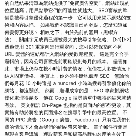
的自然結果清單為網站提供了“免費廣告空間”，網站出現的
位置越高，用戶點擊它們的可能性就越大。 SEO審核的準
備是搜尋引擎優化過程的第一步，它可以用來揭示網站的技
術和內容缺陷。 如果我們不認識自己的弱點，怎麼知道如
何變得更好呢？ 相較之下，由於先前的濫用（黑帽方
法），關鍵字元成員已經被最大的搜尋引擎忽略。 [51][52]
透過使用 301 重定向進行重定向，您可以確保指向不同
URL 變體的連結都計入網站的受歡迎程度。 這是完全合乎
邏輯的，因為公司喜歡提前明確規劃每月的成本。 儘管如
此，市場上仍存在按小時計費的情況，但僅在大多數情況下
納入固定價格。 事實上，你必須不斷地處理 SEO，無論他
們每月花 10 小時還是 a hundred 小時為搜尋引擎優化你的
網站，都沒關係。 然而，順理成章的是，SEO 專家對網站
優化處理得越多，他在 Google 搜尋清單中獲得的結果就越
有效。 英文術語 On-Page 也指的是頁面內的那些更改，其
實施有助於將您的頁面排名在搜尋引擎中的最高位置。 不
同的 PPC 廣告（Google 廣告、Facebook）只有在我們付
費的情況下才會為我們的網站帶來流量。 電子郵件行銷是
與現有客戶溝通、獲取新客戶和提高品牌知名度的有效工