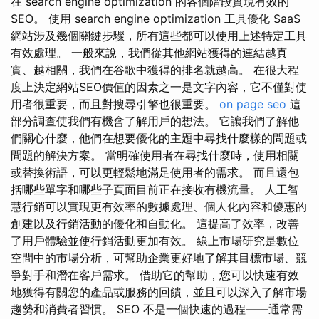
在 search engine optimization 的各個階段實現有效的
SEO。 使用 search engine optimization 工具優化 SaaS
網站涉及幾個關鍵步驟，所有這些都可以使用上述特定工具
有效處理。 一般來說，我們從其他網站獲得的連結越真
實、越相關，我們在谷歌中獲得的排名就越高。 在很大程
度上決定網站SEO價值的因素之一是文字內容，它不僅對使
用者很重要，而且對搜尋引擎也很重要。
on page seo
這
部分調查使我們有機會了解用戶的想法。 它讓我們了解他
們關心什麼，他們在想要優化的主題中尋找什麼樣的問題或
問題的解決方案。 當明確使用者在尋找什麼時，使用相關
或替換術語，可以更輕鬆地滿足使用者的需求。 而且還包
括哪些單字和哪些子頁面目前正在接收有機流量。 人工智
慧行銷可以實現更有效率的數據處理、個人化內容和優惠的
創建以及行銷活動的優化和自動化。 這提高了效率，改善
了用戶體驗並使行銷活動更加有效。 線上市場研究是數位
空間中的市場分析，可幫助企業更好地了解其目標市場、競
爭對手和潛在客戶需求。 借助它的幫助，您可以快速有效
地獲得有關您的產品或服務的回饋，並且可以深入了解市場
趨勢和消費者習慣。 SEO 不是一個快速的過程——通常需