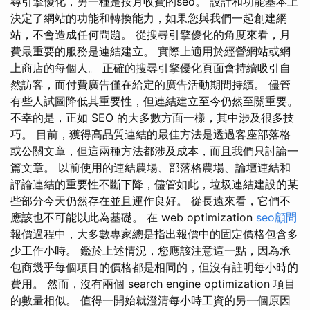
尋引擎優化，另一種是按月收費的seo。 設計和功能基本上
決定了網站的功能和轉換能力，如果您與我們一起創建網
站，不會造成任何問題。 從搜尋引擎優化的角度來看，月
費最重要的服務是連結建立。 實際上適用於經營網站或網
上商店的每個人。 正確的搜尋引擎優化頁面會持續吸引自
然訪客，而付費廣告僅在給定的廣告活動期間持續。 儘管
有些人試圖降低其重要性，但連結建立至今仍然至關重要。
不幸的是，正如 SEO 的大多數方面一樣，其中涉及很多技
巧。 目前，獲得高品質連結的最佳方法是透過客座部落格
或公關文章，但這兩種方法都涉及成本，而且我們只討論一
篇文章。 以前使用的連結農場、部落格農場、論壇連結和
評論連結的重要性不斷下降，儘管如此，垃圾連結建設的某
些部分今天仍然存在並且運作良好。 從長遠來看，它們不
應該也不可能以此為基礎。 在 web optimization
seo顧問
報價過程中，大多數專家總是指出報價中的固定價格包含多
少工作小時。 鑑於上述情況，您應該注意這一點，因為承
包商幾乎每個項目的價格都是相同的，但沒有註明每小時的
費用。 然而，沒有兩個 search engine optimization 項目
的數量相似。 值得一開始就澄清每小時工資的另一個原因