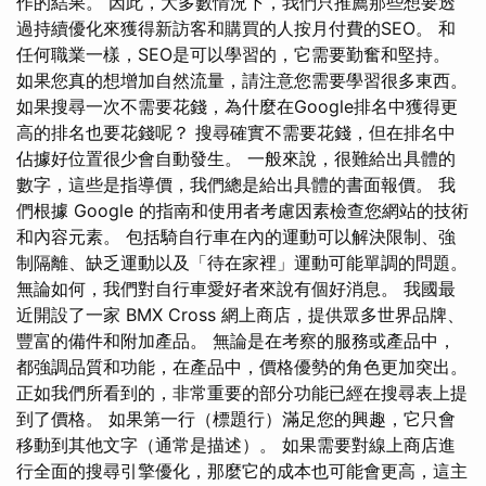
作的結果。 因此，大多數情況下，我們只推薦那些想要透
過持續優化來獲得新訪客和購買的人按月付費的SEO。 和
任何職業一樣，SEO是可以學習的，它需要勤奮和堅持。
如果您真的想增加自然流量，請注意您需要學習很多東西。
如果搜尋一次不需要花錢，為什麼在Google排名中獲得更
高的排名也要花錢呢？ 搜尋確實不需要花錢，但在排名中
佔據好位置很少會自動發生。 一般來說，很難給出具體的
數字，這些是指導價，我們總是給出具體的書面報價。 我
們根據 Google 的指南和使用者考慮因素檢查您網站的技術
和內容元素。 包括騎自行車在內的運動可以解決限制、強
制隔離、缺乏運動以及「待在家裡」運動可能單調的問題。
無論如何，我們對自行車愛好者來說有個好消息。 我國最
近開設了一家 BMX Cross 網上商店，提供眾多世界品牌、
豐富的備件和附加產品。 無論是在考察的服務或產品中，
都強調品質和功能，在產品中，價格優勢的角色更加突出。
正如我們所看到的，非常重要的部分功能已經在搜尋表上提
到了價格。 如果第一行（標題行）滿足您的興趣，它只會
移動到其他文字（通常是描述）。 如果需要對線上商店進
行全面的搜尋引擎優化，那麼它的成本也可能會更高，這主