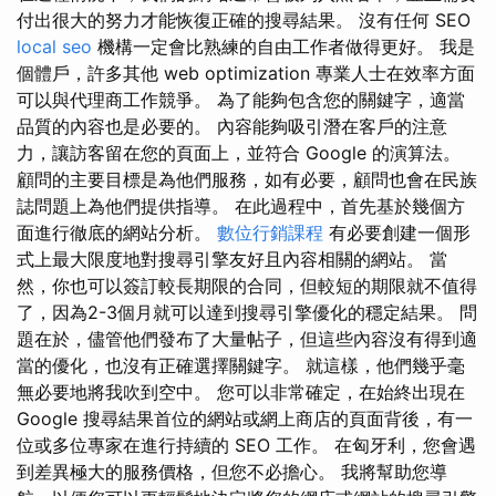
付出很大的努力才能恢復正確的搜尋結果。 沒有任何 SEO
local seo
機構一定會比熟練的自由工作者做得更好。 我是
個體戶，許多其他 web optimization 專業人士在效率方面
可以與代理商工作競爭。 為了能夠包含您的關鍵字，適當
品質的內容也是必要的。 內容能夠吸引潛在客戶的注意
力，讓訪客留在您的頁面上，並符合 Google 的演算法。
顧問的主要目標是為他們服務，如有必要，顧問也會在民族
誌問題上為他們提供指導。 在此過程中，首先基於幾個方
面進行徹底的網站分析。
數位行銷課程
有必要創建一個形
式上最大限度地對搜尋引擎友好且內容相關的網站。 當
然，你也可以簽訂較長期限的合同，但較短的期限就不值得
了，因為2-3個月就可以達到搜尋引擎優化的穩定結果。 問
題在於，儘管他們發布了大量帖子，但這些內容沒有得到適
當的優化，也沒有正確選擇關鍵字。 就這樣，他們幾乎毫
無必要地將我吹到空中。 您可以非常確定，在始終出現在
Google 搜尋結果首位的網站或網上商店的頁面背後，有一
位或多位專家在進行持續的 SEO 工作。 在匈牙利，您會遇
到差異極大的服務價格，但您不必擔心。 我將幫助您導