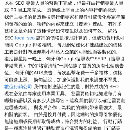
以在 SEO 專業人員的幫助下完成，但最好由行銷專業人員
或 PR 員工來完成。 透過線上平台上的內容行銷的概念，
我們主要指的是透過搜尋行銷專家和搜尋引擎優化專家準備
和發布的新的、獨特的內容來建立（覆蓋）連結。 有許多
技術文章介紹了這種情況如何發生以及如何有效。 網站
SEO
local seo
諮詢的價格是按月計算的，但成功費用也可
能與 Google 排名相關。 每月網站優化和連結建設的價格
主要是針對布達佩斯小型私人企業的可能性而客製化的。
復活節星期一晚上，匈牙利Google搜尋表中SERP（搜尋引
擎結果頁）中的“堵塞清除”一詞佔據了首頁的所有七個廣告
位。 匈牙利的ADS廣告，每次點擊花費一千多福林，價格
可能會上漲。 換句話說，加強保護對我們來說並不罕見。
數位行銷公司
我們絕對應該記住的是，對於成功的 SEO，
現在必須由專家使用專業工具。 您需要確切地知道每月有
哪些術語以及有多少人搜尋它 - 這樣我們就可以確定需要創
建哪些內容。 與客戶合作，為我們的網站帶來最強大、最
相關的訪客。 由於是按月付費，因此網站的搜尋引擎優化
無論短期或長期都取得成功，符合雙方的利益。 行動行銷
是一種專注於透過行動裝置進行溝通和促銷的線上行銷策