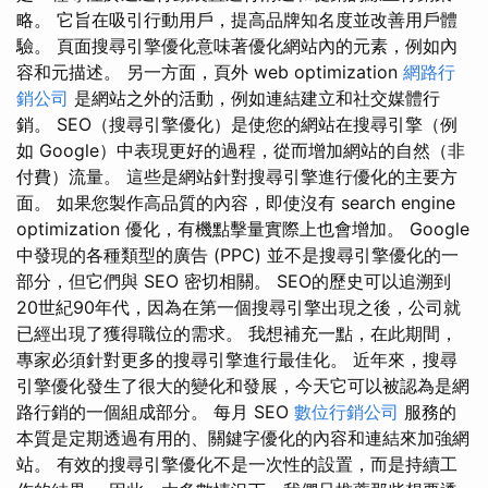
略。 它旨在吸引行動用戶，提高品牌知名度並改善用戶體
驗。 頁面搜尋引擎優化意味著優化網站內的元素，例如內
容和元描述。 另一方面，頁外 web optimization
網路行
銷公司
是網站之外的活動，例如連結建立和社交媒體行
銷。 SEO（搜尋引擎優化）是使您的網站在搜尋引擎（例
如 Google）中表現更好的過程，從而增加網站的自然（非
付費）流量。 這些是網站針對搜尋引擎進行優化的主要方
面。 如果您製作高品質的內容，即使沒有 search engine
optimization 優化，有機點擊量實際上也會增加。 Google
中發現的各種類型的廣告 (PPC) 並不是搜尋引擎優化的一
部分，但它們與 SEO 密切相關。 SEO的歷史可以追溯到
20世紀90年代，因為在第一個搜尋引擎出現之後，公司就
已經出現了獲得職位的需求。 我想補充一點，在此期間，
專家必須針對更多的搜尋引擎進行最佳化。 近年來，搜尋
引擎優化發生了很大的變化和發展，今天它可以被認為是網
路行銷的一個組成部分。 每月 SEO
數位行銷公司
服務的
本質是定期透過有用的、關鍵字優化的內容和連結來加強網
站。 有效的搜尋引擎優化不是一次性的設置，而是持續工