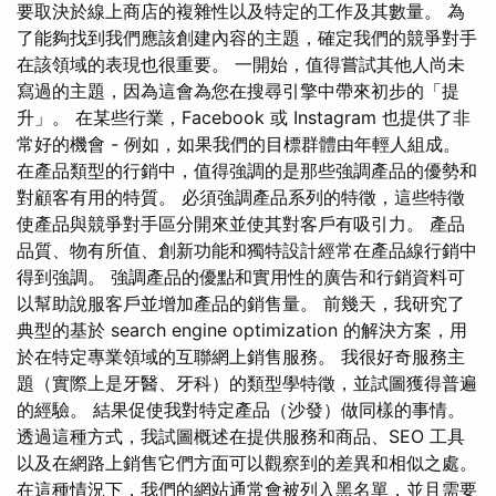
要取決於線上商店的複雜性以及特定的工作及其數量。 為
了能夠找到我們應該創建內容的主題，確定我們的競爭對手
在該領域的表現也很重要。 一開始，值得嘗試其他人尚未
寫過的主題，因為這會為您在搜尋引擎中帶來初步的「提
升」。 在某些行業，Facebook 或 Instagram 也提供了非
常好的機會 - 例如，如果我們的目標群體由年輕人組成。
在產品類型的行銷中，值得強調的是那些強調產品的優勢和
對顧客有用的特質。 必須強調產品系列的特徵，這些特徵
使產品與競爭對手區分開來並使其對客戶有吸引力。 產品
品質、物有所值、創新功能和獨特設計經常在產品線行銷中
得到強調。 強調產品的優點和實用性的廣告和行銷資料可
以幫助說服客戶並增加產品的銷售量。 前幾天，我研究了
典型的基於 search engine optimization 的解決方案，用
於在特定專業領域的互聯網上銷售服務。 我很好奇服務主
題（實際上是牙醫、牙科）的類型學特徵，並試圖獲得普遍
的經驗。 結果促使我對特定產品（沙發）做同樣的事情。
透過這種方式，我試圖概述在提供服務和商品、SEO 工具
以及在網路上銷售它們方面可以觀察到的差異和相似之處。
在這種情況下，我們的網站通常會被列入黑名單，並且需要