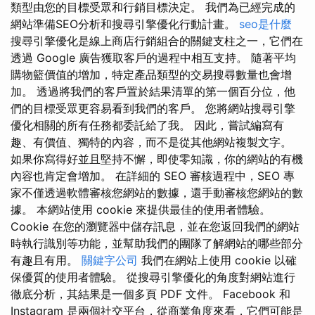
類型由您的目標受眾和行銷目標決定。 我們為已經完成的
網站準備SEO分析和搜尋引擎優化行動計畫。
seo是什麼
搜尋引擎優化是線上商店行銷組合的關鍵支柱之一，它們在
透過 Google 廣告獲取客戶的過程中相互支持。 隨著平均
購物籃價值的增加，特定產品類型的交易搜尋數量也會增
加。 透過將我們的客戶置於結果清單的第一個百分位，他
們的目標受眾更容易看到我們的客戶。 您將網站搜尋引擎
優化相關的所有任務都委託給了我。 因此，嘗試編寫有
趣、有價值、獨特的內容，而不是從其他網站複製文字。
如果你寫得好並且堅持不懈，即使零知識，你的網站的有機
內容也肯定會增加。 在詳細的 SEO 審核過程中，SEO 專
家不僅透過軟體審核您網站的數據，還手動審核您網站的數
據。 本網站使用 cookie 來提供最佳的使用者體驗。
Cookie 在您的瀏覽器中儲存訊息，並在您返回我們的網站
時執行識別等功能，並幫助我們的團隊了解網站的哪些部分
有趣且有用。
關鍵字公司
我們在網站上使用 cookie 以確
保優質的使用者體驗。 從搜尋引擎優化的角度對網站進行
徹底分析，其結果是一個多頁 PDF 文件。 Facebook 和
Instagram 是兩個社交平台，從商業角度來看，它們可能是