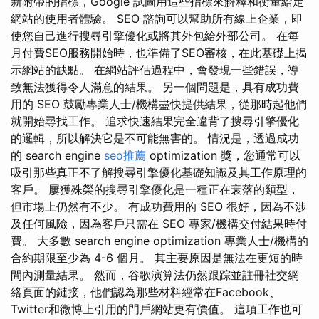
新附帶的指標，Google 試圖用這些指標來解釋和衡量給定
網站的使用者體驗。 SEO 諮詢可以幫助所有線上企業，即
使您自己進行搜尋引擎優化或將其外包給外部公司。 在每
月付費SEO服務開始時，也準備了SEO審核，在此基礎上揭
示網站的缺點。 在網站評估過程中，會發現一些錯誤，導
致無法獲得令人滿意的結果。 另一個問題是，具有成功費
用的 SEO 鼓勵專業人士/機構盡快提供結果，從那時起他們
就開始尋找工作。 追求快速結果完全違背了搜尋引擎優化
的邏輯，所以解決它是不可能無害的。 情況是，透過成功
的 search engine
seo推薦
optimization 獎，您通常可以
吸引那些真正不了解搜尋引擎優化基礎知識及其工作原理的
客戶。 屢獲殊榮的搜尋引擎優化是一種正在衰落的類型，
但市場上仍然有不少。 有成功費用的 SEO 很好，因為不涉
及任何風險，因為客戶只需在 SEO 專家/機構交付結果時付
費。 大多數 search engine optimization 專業人士/機構的
合約期限至少為 4-6 個月。 其主要原因是無法在更短的時
間內測量結果。 然而，谷歌演算法仍然跟踪並註冊社交網
絡頁面的鏈接，他們認為那些材料經常在Facebook、
Twitter和微博上引用的門戶網站更有價值。 這項工作也可