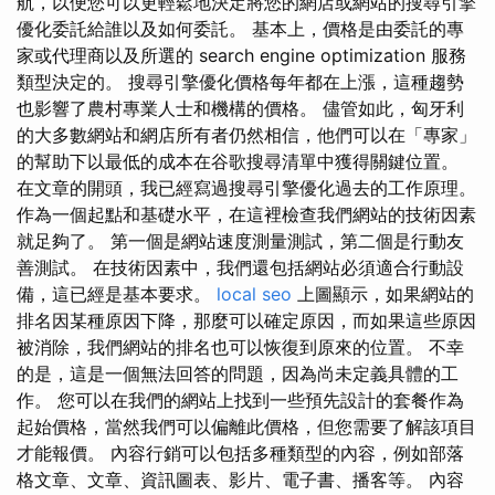
航，以便您可以更輕鬆地決定將您的網店或網站的搜尋引擎
優化委託給誰以及如何委託。 基本上，價格是由委託的專
家或代理商以及所選的 search engine optimization 服務
類型決定的。 搜尋引擎優化價格每年都在上漲，這種趨勢
也影響了農村專業人士和機構的價格。 儘管如此，匈牙利
的大多數網站和網店所有者仍然相信，他們可以在「專家」
的幫助下以最低的成本在谷歌搜尋清單中獲得關鍵位置。
在文章的開頭，我已經寫過搜尋引擎優化過去的工作原理。
作為一個起點和基礎水平，在這裡檢查我們網站的技術因素
就足夠了。 第一個是網站速度測量測試，第二個是行動友
善測試。 在技​​術因素中，我們還包括網站必須適合行動設
備，這已經是基本要求。
local seo
上圖顯示，如果網站的
排名因某種原因下降，那麼可以確定原因，而如果這些原因
被消除，我們網站的排名也可以恢復到原來的位置。 不幸
的是，這是一個無法回答的問題，因為尚未定義具體的工
作。 您可以在我們的網站上找到一些預先設計的套餐作為
起始價格，當然我們可以偏離此價格，但您需要了解該項目
才能報價。 內容行銷可以包括多種類型的內容，例如部落
格文章、文章、資訊圖表、影片、電子書、播客等。 內容