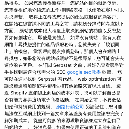
易得多。 如果您想獲得新客戶，您網站的目的就是促銷。
您需要很好地介紹您的工作和聯絡表格，以便潛在客戶可以
與您聯繫。 取得正在尋找您提供的產品或服務的新客戶。
在開始在線嘗試不同的工具之前，請花幾分鐘時間考慮以下
方面。 網站的成本很大程度上取決於網站的功能以及您想
要如何創建它。 即使是實體店，如果沒有網站，當有人在
網路上尋找您提供的產品或服務時，您就失去了「脫穎而
出」的機會。 當客戶向朋友推薦您時，那個人會在網路上
尋找您，如果您沒有網站或網站不是很專業，您可能會失去
這位潛在客戶。 在訂閱 Serpstat 之前，最好先查看競爭對
手並找到最適合您需求的 SEO
google seo教學
軟體。 您
可以在這裡找到 Serpstat 替代品。 web optimization 可
讓您透過增加關鍵字相關性和其他策略來實現此目標。 透
過 Shopify 直銷線上商店的成本列表，您可以了解自己是
否有能力參與這項電子商務活動。 在開始之前，不要低估
初始和持續費用的規模。
網路行銷公司
另請記住，您可能
無法在互聯網上找到一篇文章來涵蓋所有費用並讓您完美了
解預期成本。 從盡可能多的來源獲取資訊並建立在您自己
的經驗之上。 好消息是，如果您使用正確的工具並知道在