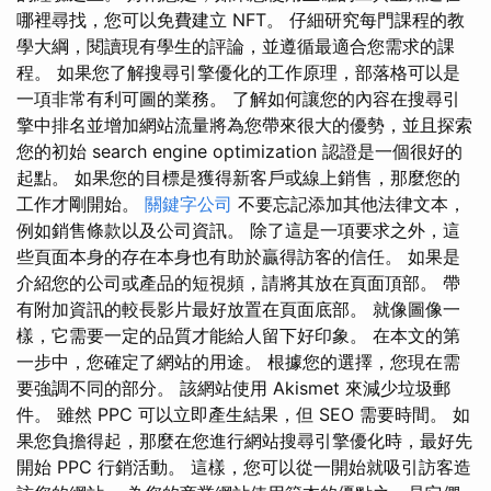
哪裡尋找，您可以免費建立 NFT。 仔細研究每門課程的教
學大綱，閱讀現有學生的評論，並遵循最適合您需求的課
程。 如果您了解搜尋引擎優化的工作原理，部落格可以是
一項非常有利可圖的業務。 了解如何讓您的內容在搜尋引
擎中排名並增加網站流量將為您帶來很大的優勢，並且探索
您的初始 search engine optimization 認證是一個很好的
起點。 如果您的目標是獲得新客戶或線上銷售，那麼您的
工作才剛開始。
關鍵字公司
不要忘記添加其他法律文本，
例如銷售條款以及公司資訊。 除了這是一項要求之外，這
些頁面本身的存在本身也有助於贏得訪客的信任。 如果是
介紹您的公司或產品的短視頻，請將其放在頁面頂部。 帶
有附加資訊的較長影片最好放置在頁面底部。 就像圖像一
樣，它需要一定的品質才能給人留下好印象。 在本文的第
一步中，您確定了網站的用途。 根據您的選擇，您現在需
要強調不同的部分。 該網站使用 Akismet 來減少垃圾郵
件。 雖然 PPC 可以立即產生結果，但 SEO 需要時間。 如
果您負擔得起，那麼在您進行網站搜尋引擎優化時，最好先
開始 PPC 行銷活動。 這樣，您可以從一開始就吸引訪客造