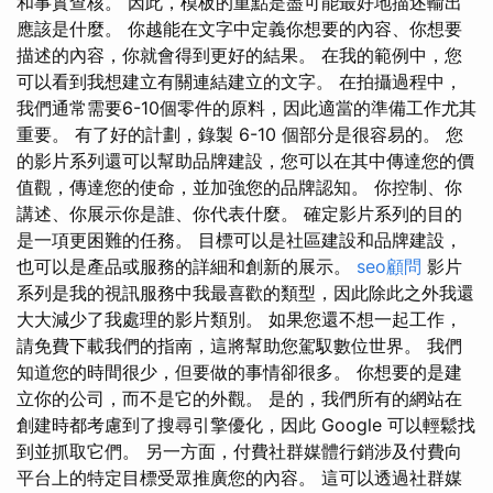
和事實查核。 因此，模板的重點是盡可能最好地描述輸出
應該是什麼。 你越能在文字中定義你想要的內容、你想要
描述的內容，你就會得到更好的結果。 在我的範例中，您
可以看到我想建立有關連結建立的文字。 在拍攝過程中，
我們通常需要6-10個零件的原料，因此適當的準備工作尤其
重要。 有了好的計劃，錄製 6-10 個部分是很容易的。 您
的影片系列還可以幫助品牌建設，您可以在其中傳達您的價
值觀，傳達您的使命，並加強您的品牌認知。 你控制、你
講述、你展示你是誰、你代表什麼。 確定影片系列的目的
是一項更困難的任務。 目標可以是社區建設和品牌建設，
也可以是產品或服務的詳細和創新的展示。
seo顧問
影片
系列是我的視訊服務中我最喜歡的類型，因此除此之外我還
大大減少了我處理的影片類別。 如果您還不想一起工作，
請免費下載我們的指南，這將幫助您駕馭數位世界。 我們
知道您的時間很少，但要做的事情卻很多。 你想要的是建
立你的公司，而不是它的外觀。 是的，我們所有的網站在
創建時都考慮到了搜尋引擎優化，因此 Google 可以輕鬆找
到並抓取它們。 另一方面，付費社群媒體行銷涉及付費向
平台上的特定目標受眾推廣您的內容。 這可以透過社群媒