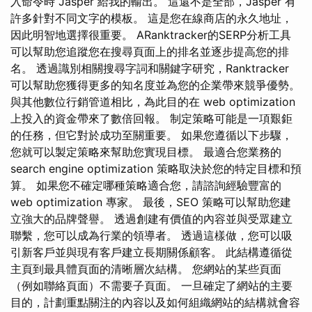
入命令時 Jasper 給我的輸出。 這還不是全部，Jasper 有
許多針對不同文字的模板。 這是您在線商店的永久地址，
因此明智地選擇很重要。 ARanktracker的SERP分析工具
可以幫助您追蹤您在搜尋頁面上的排名並逐步提高您的排
名。 透過識別相關搜尋字詞和關鍵字研究，Ranktracker
可以幫助您獲得更多的知名度並為您的企業帶來競爭優勢。
與其他數位行銷管道相比，為此目的在 web optimization
上投入的資金帶來了數倍回報。 制定策略可能是一項艱鉅
的任務，但它對於成功至關重要。 如果您遵循以下步驟，
您就可以製定策略來幫助您實現目標。 最適合您業務的
search engine optimization 策略取決於您的特定目標和預
算。 如果您不確定哪種策略適合您，請諮詢經驗豐富的
web optimization 專家。 最後，SEO 策略可以幫助您建
立強大的品牌聲譽。 透過創建有價值的內容並與受眾建立
聯繫，您可以成為行業的領導者。 透過這樣做，您可以吸
引新客戶並與現有客戶建立長期關係顧客。 此結構遵循從
主頁到最具體頁面的清晰層次結構。 您網站的某些頁面
（例如聯絡頁面）不需要子頁面。 一旦確定了網站的主要
目的，計劃重點關注的內容以及如何組織網站的結構就會容