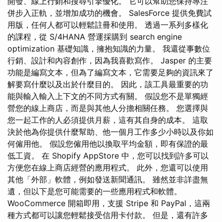
開發、線上行銷和搜尋引擎優化。 它可以幫助您保持專注
併步入正軌，並增加成功的機會。 SalesForce 提供免費試
用版，任何人都可以輕鬆註冊和使用。 透過一系列多樣化
的課程，從 S/4HANA 營運採購到 search engine
optimization 基礎知識，擁抱知識的力量。 我還從事數位
行銷、設計和內容創作，因為我喜歡寫作。 Jasper 的主要
功能是編寫文本，但為了編寫文本，它需要足夠的資訊來了
解要寫什麼以及出於什麼目的。 因此，該工具最重要的功
能與輸入輸入上下文的不同方式有關。 假設您不是單獨經
營您的線上商店，而是與其他人分擔相關任務。 您選擇與
您一起工作的人必須提供月薪，這有其自身的成本。 這取
決於他為你提供什麼幫助、他一個月工作多少小時以及你如
何僱用他。 假設您僱用他以換取平均金額，即有保證的最
低工資。 在 Shopify AppStore 中，您可以找到許多可以
方便您在線上商店經營的應用程式。 此外，您還可以使用
其他「外部」軟體，例如發送新聞通訊。 雖然並非詳盡無
遺，但以下是您可能需要的一些應用程式和軟體。
WooCommerce 開箱即用，支援 Stripe 和 PayPal，這兩
種方式都可以讓您輕鬆接受信用卡付款。 但是，還有許多