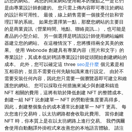
訪您的網站。 為您的商業網站使用範本的優點之一是它們
是由專業設計師創建的。 您只需上傳內容即可專注於網站
的設計和可用性。 最後，線上銷售需要一個接受付款和管
理訂單的系統。 如果您選擇第一點，那麼您網站的主要目
的是商業資訊（營業時間、地點、聯絡資訊...），也可能是
產品的小型介紹。 另一個選擇是聘請設計師使用網站編輯
器建立您的網站。 在這種情況下，您將獲得兩全其美的效
果。 使用 Webnode 創建具有專業內容（照片和文字）的
專業設計，其成本低於聘請專業設計師從頭開始創建網站的
成本。 此外，您可以確定這 three
seo是什麼
個元素是相
互相容的，並且不需要任何先驗知識來進行設定。 由於不
需要安裝任何內容，因此您只需要一個瀏覽器即可建立和維
護您的網站。 您可以採取任何措施來減少與創建和鑄造
NFT 相關的費用，這將有助於降低創建 NFT 的整體成本。
創建一組 NFT 比創建單一 NFT 的勞動密集度要高得多。
因此，創建整個集合的成本通常比創建單一 NFT 更高。 每
次您進行交易時，以太坊網路都會收取此費用。 當你創建
NFT 時，你本質上是在以太坊網路上進行交易。 我們偶爾
會使用自動翻譯外掛程式來改善您的本地語言體驗。 請注