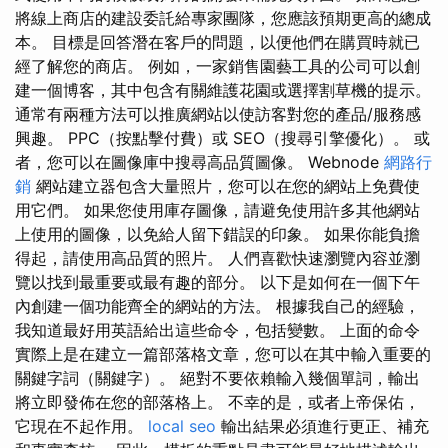
將線上商店的建設委託給專家團隊，您應該預期更高的總成
本。 目標是回答潛在客戶的問題，以便他們在購買時就已
經了解您的商店。 例如，一家銷售園藝工具的公司可以創
建一個博客，其中包含有關維護花園或選擇割草機的提示。
通常有兩種方法可以推廣網站以使訪客對您的產品/服務感
興趣。 PPC（按點擊付費）或 SEO（搜尋引擎優化）。 或
者，您可以在圖像庫中搜尋高品質圖像。 Webnode
網路行
銷
網站建立器包含大量照片，您可以在您的網站上免費使
用它們。 如果您使用庫存圖像，請避免使用許多其他網站
上使用的圖像，以免給人留下錯誤的印象。 如果你能負擔
得起，請使用高品質的照片。 人們喜歡快速瀏覽內容並瀏
覽以找到最重要或最有趣的部分。 以下是如何在一個下午
內創建一個功能齊全的網站的方法。 根據我自己的經驗，
我知道最好用英語給出這些命令，包括變數。 上面的命令
實際上是在建立一篇部落格文章，您可以在其中輸入重要的
關鍵字詞（關鍵字）。 絕對不要依賴輸入幾個單詞，輸出
將立即發佈在您的部落格上。 不幸的是，或者上帝保佑，
它現在不起作用。
local seo
輸出結果必須進行更正、補充