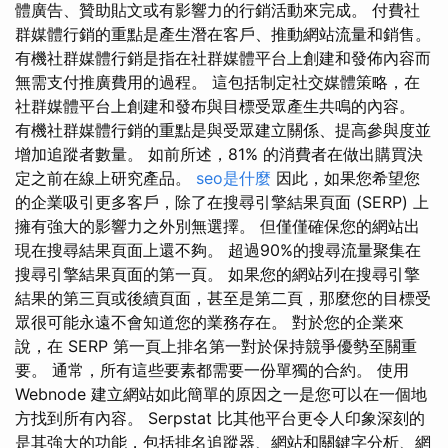
體廣告、贊助貼文或有影響力的行銷活動來完成。 付費社
群媒體行銷的重點是產生潛在客戶、推動網站流量和銷售。
有機社群媒體行銷是指在社群媒體平台上創建和發佈內容而
無需支付推廣費用的過程。 這包括制定社交媒體策略，在
社群媒體平台上創建和發布與目標受眾產生共鳴的內容。
有機社群媒體行銷的重點是與受眾建立關係、提高參與度並
增加追蹤者數量。 如前所述，81% 的消費者在做出購買決
定之前在線上研究產品。
seo是什麼
因此，如果您希望您
的企業吸引更多客戶，除了在搜尋引擎結果頁面 (SERP) 上
擁有強大的影響力之外別無選擇。 但僅僅確保您的網站出
現在搜尋結果頁面上還不夠。 超過90%的搜尋流量聚集在
搜尋引擎結果頁面的第一頁。 如果您的網站列在搜尋引擎
結果的第三頁或後續頁面，甚至是第二頁，那麼您的目標受
眾很可能永遠不會知道您的業務存在。 對於您的企業來
說，在 SERP 第一頁上排名第一對於保持競爭優勢至關重
要。 通常，所有這些要素都需要一份單獨的合約。 使用
Webnode 建立網站如此簡單的原因之一是您可以在一個地
方找到所有內容。 Serpstat 比其他平台更令人印象深刻的
是其強大的功能，包括排名追蹤器、網站和關鍵字分析、網