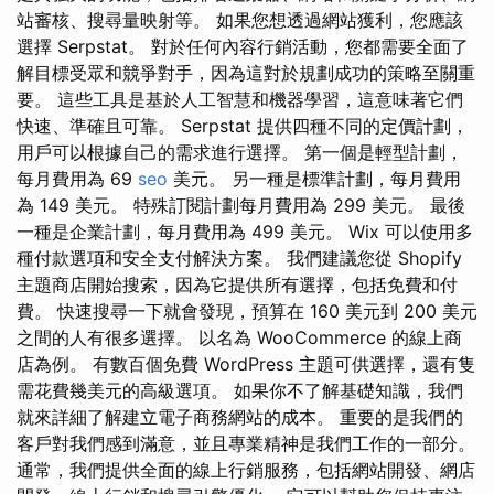
站審核、搜尋量映射等。 如果您想透過網站獲利，您應該
選擇 Serpstat。 對於任何內容行銷活動，您都需要全面了
解目標受眾和競爭對手，因為這對於規劃成功的策略至關重
要。 這些工具是基於人工智慧和機器學習，這意味著它們
快速、準確且可靠。 Serpstat 提供四種不同的定價計劃，
用戶可以根據自己的需求進行選擇。 第一個是輕型計劃，
每月費用為 69
seo
美元。 另一種是標準計劃，每月費用
為 149 美元。 特殊訂閱計劃每月費用為 299 美元。 最後
一種是企業計劃，每月費用為 499 美元。 Wix 可以使用多
種付款選項和安全支付解決方案。 我們建議您從 Shopify
主題商店開始搜索，因為它提供所有選擇，包括免費和付
費。 快速搜尋一下就會發現，預算在 160 美元到 200 美元
之間的人有很多選擇。 以名為 WooCommerce 的線上商
店為例。 有數百個免費 WordPress 主題可供選擇，還有隻
需花費幾美元的高級選項。 如果你不了解基礎知識，我們
就來詳細了解建立電子商務網站的成本。 重要的是我們的
客戶對我們感到滿意，並且專業精神是我們工作的一部分。
通常，我們提供全面的線上行銷服務，包括網站開發、網店