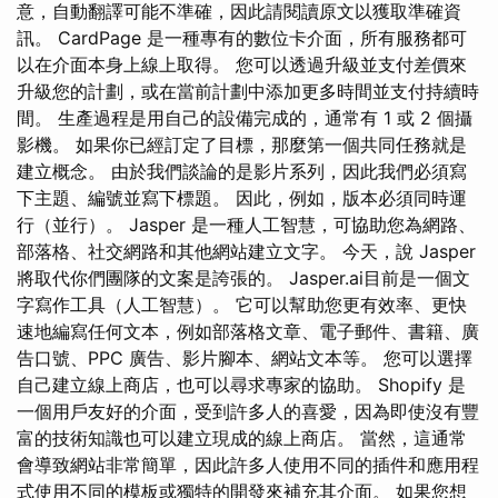
意，自動翻譯可能不準確，因此請閱讀原文以獲取準確資
訊。 CardPage 是一種專有的數位卡介面，所有服務都可
以在介面本身上線上取得。 您可以透過升級並支付差價來
升級您的計劃，或在當前計劃中添加更多時間並支付持續時
間。 生產過程是用自己的設備完成的，通常有 1 或 2 個攝
影機。 如果你已經訂定了目標，那麼第一個共同任務就是
建立概念。 由於我們談論的是影片系列，因此我們必須寫
下主題、編號並寫下標題。 因此，例如，版本必須同時運
行（並行）。 Jasper 是一種人工智慧，可協助您為網路、
部落格、社交網路和其他網站建立文字。 今天，說 Jasper
將取代你們團隊的文案是誇張的。 Jasper.ai目前是一個文
字寫作工具（人工智慧）。 它可以幫助您更有效率、更快
速地編寫任何文本，例如部落格文章、電子郵件、書籍、廣
告口號、PPC 廣告、影片腳本、網站文本等。 您可以選擇
自己建立線上商店，也可以尋求專家的協助。 Shopify 是
一個用戶友好的介面，受到許多人的喜愛，因為即使沒有豐
富的技術知識也可以建立現成的線上商店。 當然，這通常
會導致網站非常簡單，因此許多人使用不同的插件和應用程
式使用不同的模板或獨特的開發來補充其介面。 如果您想