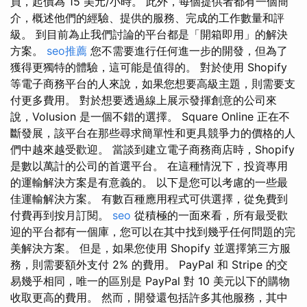
員，起價為 15 美元/小時。 此外，每個提供者都有一個簡
介，概述他們的經驗、提供的服務、完成的工作數量和評
級。 到目前為止我們討論的平台都是「開箱即用」的解決
方案。
seo推薦
您不需要進行任何進一步的開發，但為了
獲得更獨特的體驗，這可能是值得的。 對於使用 Shopify
等電子商務平台的人來說，如果您想要高級主題，則需要支
付更多費用。 對於想要透過線上展示發揮創意的公司來
說，Volusion 是一個不錯的選擇。 Square Online 正在不
斷發展，該平台在那些尋求簡單性和更具競爭力的價格的人
們中越來越受歡迎。 當談到建立電子商務商店時，Shopify
是數以萬計的公司的首選平台。 在這種情況下，投資專用
的運輸解決方案是有意義的。 以下是您可以考慮的一些最
佳運輸解決方案。 有數百種應用程式可供選擇，從免費到
付費再到按月訂閱。
seo
從積極的一面來看，所有最受歡
迎的平台都有一個庫，您可以在其中找到幾乎任何問題的完
美解決方案。 但是，如果您使用 Shopify 並選擇第三方服
務，則需要額外支付 2% 的費用。 PayPal 和 Stripe 的交
易幾乎相同，唯一的區別是 PayPal 對 10 美元以下的購物
收取更高的費用。 然而，開發還包括許多其他服務，其中