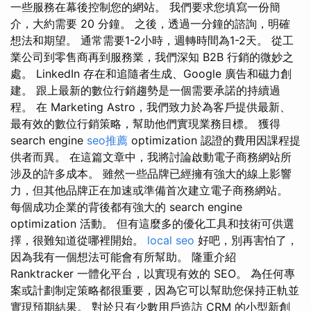
一些服務在幕後控制您的網站。 我們要求您填寫一份簡
介，大約需要 20 分鐘。 之後，透過一分鐘的諮詢，明確
想法和期望。 通常需要1-2小時，週轉時間為1-2天。 從工
業公司到零售商再到服務業，我們深知 B2B 行銷的微妙之
處。 LinkedIn 存在和追隨者生成、Google 廣告和磁力創
建。 跟上最新的數位行銷趨勢是一個需要承諾的持續過
程。 在 Marketing Astro，我們致力於為客戶提供最新、
最有效的數位行銷策略，幫助他們實現業務目標。 獲得
search engine
seo推薦
optimization 認證的費用因課程提
供者而異。 在這篇文章中，我將討論啟動電子商務網站所
涉及的許多成本。 雖然一些品牌已經擁有強大的線上影響
力，但其他品牌正在加速或準備首次建立電子商務網站。
每個成功企業的背後都有強大的 search engine
optimization 活動。 但有這麼多的優化工具和技術可供選
擇，很難知道從哪裡開始。
local seo
好吧，別再害怕了，
因為我有一個想法可能會有所幫助。 隆重介紹
Ranktracker 一體化平台，以實現有效的 SEO。 為任何專
案或計劃制定策略都很重要，因為它可以幫助您保持正軌並
實現預期結果。 對於只有少數用戶造訪 CRM 的小型新創