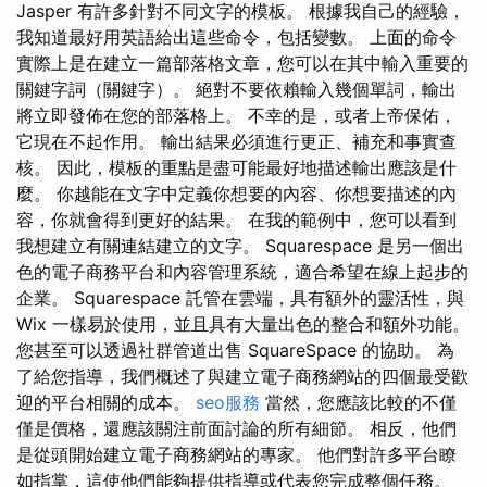
Jasper 有許多針對不同文字的模板。 根據我自己的經驗，
我知道最好用英語給出這些命令，包括變數。 上面的命令
實際上是在建立一篇部落格文章，您可以在其中輸入重要的
關鍵字詞（關鍵字）。 絕對不要依賴輸入幾個單詞，輸出
將立即發佈在您的部落格上。 不幸的是，或者上帝保佑，
它現在不起作用。 輸出結果必須進行更正、補充和事實查
核。 因此，模板的重點是盡可能最好地描述輸出應該是什
麼。 你越能在文字中定義你想要的內容、你想要描述的內
容，你就會得到更好的結果。 在我的範例中，您可以看到
我想建立有關連結建立的文字。 Squarespace 是另一個出
色的電子商務平台和內容管理系統，適合希望在線上起步的
企業。 Squarespace 託管在雲端，具有額外的靈活性，與
Wix 一樣易於使用，並且具有大量出色的整合和額外功能。
您甚至可以透過社群管道出售 SquareSpace 的協助。 為
了給您指導，我們概述了與建立電子商務網站的四個最受歡
迎的平台相關的成本。
seo服務
當然，您應該比較的不僅
僅是價格，還應該關注前面討論的所有細節。 相反，他們
是從頭開始建立電子商務網站的專家。 他們對許多平台瞭
如指掌，這使他們能夠提供指導或代表您完成整個任務。