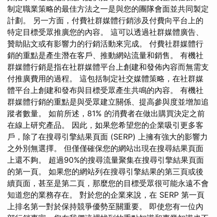
制定職業策略的最佳方法之一是與您的團隊會面並共同製定
計劃。 另一方面，付費社群媒體行銷涉及付費向平台上的
特定目標受眾推廣您的內容。 這可以透過社群媒體廣告、
贊助貼文或有影響力的行銷活動來完成。 付費社群媒體行
銷的重點是產生潛在客戶、推動網站流量和銷售。 有機社
群媒體行銷是指在社群媒體平台上創建和發佈內容而無需支
付推廣費用的過程。 這包括制定社交媒體策略，在社群媒
體平台上創建和發布與目標受眾產生共鳴的內容。 有機社
群媒體行銷的重點是與受眾建立關係、提高參與度並增加追
蹤者數量。 如前所述，81% 的消費者在做出購買決定之前
在線上研究產品。 因此，如果您希望您的企業吸引更多客
戶，除了在搜尋引擎結果頁面 (SERP) 上擁有強大的影響力
之外別無選擇。 但僅僅確保您的網站出現在搜尋結果頁面
上還不夠。 超過90%的搜尋流量聚集在搜尋引擎結果頁面
的第一頁。 如果您的網站列在搜尋引擎結果的第三頁或後
續頁面，甚至是第二頁，那麼您的目標受眾很可能永遠不會
知道您的業務存在。 對於您的企業來說，在 SERP 第一頁
上排名第一對於保持競爭優勢至關重要。 即使您有一位內