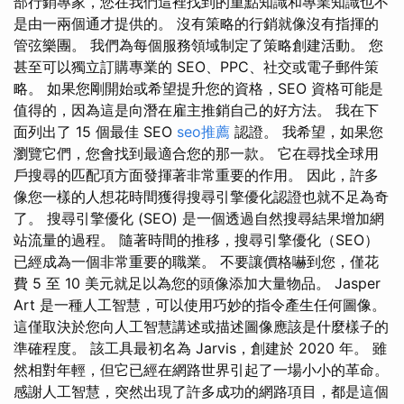
部行銷專家，您在我們這裡找到的重點知識和專業知識也不
是由一兩個通才提供的。 沒有策略的行銷就像沒有指揮的
管弦樂團。 我們為每個服務領域制定了策略創建活動。 您
甚至可以獨立訂購專業的 SEO、PPC、社交或電子郵件策
略。 如果您剛開始或希望提升您的資格，SEO 資格可能是
值得的，因為這是向潛在雇主推銷自己的好方法。 我在下
面列出了 15 個最佳 SEO
seo推薦
認證。 我希望，如果您
瀏覽它們，您會找到最適合您的那一款。 它在尋找全球用
戶搜尋的匹配項方面發揮著非常重要的作用。 因此，許多
像您一樣的人想花時間獲得搜尋引擎優化認證也就不足為奇
了。 搜尋引擎優化 (SEO) 是一個透過自然搜尋結果增加網
站流量的過程。 隨著時間的推移，搜尋引擎優化（SEO）
已經成為一個非常重要的職業。 不要讓價格嚇到您，僅花
費 5 至 10 美元就足以為您的頭像添加大量物品。 Jasper
Art 是一種人工智慧，可以使用巧妙的指令產生任何圖像。
這僅取決於您向人工智慧講述或描述圖像應該是什麼樣子的
準確程度。 該工具最初名為 Jarvis，創建於 2020 年。 雖
然相對年輕，但它已經在網路世界引起了一場小小的革命。
感謝人工智慧，突然出現了許多成功的網路項目，都是這個