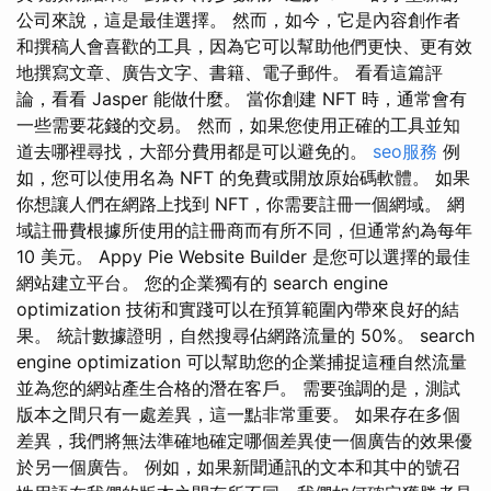
公司來說，這是最佳選擇。 然而，如今，它是內容創作者
和撰稿人會喜歡的工具，因為它可以幫助他們更快、更有效
地撰寫文章、廣告文字、書籍、電子郵件。 看看這篇評
論，看看 Jasper 能做什麼。 當你創建 NFT 時，通常會有
一些需要花錢的交易。 然而，如果您使用正確的工具並知
道去哪裡尋找，大部分費用都是可以避免的。
seo服務
例
如，您可以使用名為 NFT 的免費或開放原始碼軟體。 如果
你想讓人們在網路上找到 NFT，你需要註冊一個網域。 網
域註冊費根據所使用的註冊商而有所不同，但通常約為每年
10 美元。 Appy Pie Website Builder 是您可以選擇的最佳
網站建立平台。 您的企業獨有的 search engine
optimization 技術和實踐可以在預算範圍內帶來良好的結
果。 統計數據證明，自然搜尋佔網路流量的 50%。 search
engine optimization 可以幫助您的企業捕捉這種自然流量
並為您的網站產生合格的潛在客戶。 需要強調的是，測試
版本之間只有一處差異，這一點非常重要。 如果存在多個
差異，我們將無法準確地確定哪個差異使一個廣告的效果優
於另一個廣告。 例如，如果新聞通訊的文本和其中的號召