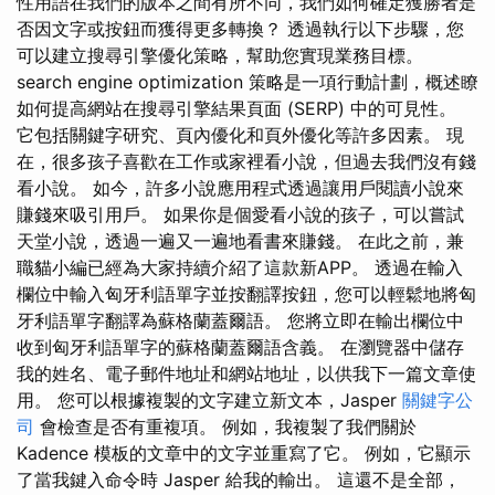
性用語在我們的版本之間有所不同，我們如何確定獲勝者是
否因文字或按鈕而獲得更多轉換？ 透過執行以下步驟，您
可以建立搜尋引擎優化策略，幫助您實現業務目標。
search engine optimization 策略是一項行動計劃，概述瞭
如何提高網站在搜尋引擎結果頁面 (SERP) 中的可見性。
它包括關鍵字研究、頁內優化和頁外優化等許多因素。 現
在，很多孩子喜歡在工作或家裡看小說，但過去我們沒有錢
看小說。 如今，許多小說應用程式透過讓用戶閱讀小說來
賺錢來吸引用戶。 如果你是個愛看小說的孩子，可以嘗試
天堂小說，透過一遍又一遍地看書來賺錢。 在此之前，兼
職貓小編已經為大家持續介紹了這款新APP。 透過在輸入
欄位中輸入匈牙利語單字並按翻譯按鈕，您可以輕鬆地將匈
牙利語單字翻譯為蘇格蘭蓋爾語。 您將立即在輸出欄位中
收到匈牙利語單字的蘇格蘭蓋爾語含義。 在瀏覽器中儲存
我的姓名、電子郵件地址和網站地址，以供我下一篇文章使
用。 您可以根據複製的文字建立新文本，Jasper
關鍵字公
司
會檢查是否有重複項。 例如，我複製了我們關於
Kadence 模板的文章中的文字並重寫了它。 例如，它顯示
了當我鍵入命令時 Jasper 給我的輸出。 這還不是全部，