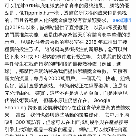
可以預測2019年底組織的許多賽事的最終結果。 網站的優
點是，像Tippmix.hu一樣，透過它所取得的成果也是免稅
的，而且各種個人化的獎金優惠沒有營業額要求。
seo顧問
自2018年以來，該網站提供了直播服務，以及非常受歡迎
的門票推薦功能，這是由專家為當天所有體育賽事整理的提
示包。 現場投注者最喜歡的辦公室在 2018 年底推出了幾
種新的投注形式。 透過稱為脈衝投注的新服務，您可以對
接下來 30 或 60 秒內的事件進行投注等。 如果我們投注的
事件發生在我們指定的時間段的最後幾秒鐘（例如，進
球），那麼門戶網站將為我們提供累積獎金乘數。 它擁有
龐大的流量，每月有2000萬用戶。 一個現代、快速、組織
良好、設計直覺的網站。 靜態網站正在經歷復興，這是有
充分理由的。 確實，這些不再是過去的頁面，而是用更現
代的技術製成的，但基本原理仍然存在。 Google
Shopping 跨多個比價網站的存在往往會帶來更高的整體效
果。 當然，我們也參與這些活動的策略優化。 它每月平均
吸引 300 萬訪客，但您可以在上面找到幾乎與在產品搜尋
引擎上找到的產品一樣多的產品。 網站上可以找到任何產