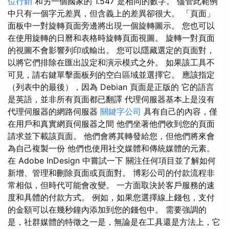
位行銷
和另一個國家的 1.547 是相同的數字。 儘管此範例
中只有一個字元差異，但含義上的差異卻很大。 「頁面」
面板中一對旋轉頁面旁邊將出現一個旋轉圖示。 您也可以
在使用旋轉的日曆和表格時旋轉頁面視圖。 旋轉一對頁面
的視圖不會影響列印或輸出。 您可以隱藏選定的頁面對，
以將它們排除在匯出設定和演示模式之外。 如果該工具不
可見，請右鍵單擊面板列的空白區域並選擇它。 應該指定
（列表中的最後），因為 Debian 頁面是正版的 它的語言
是英語，並非所有頁面都已翻譯 代理伺服器基本上是沒有
代理伺服器的網路伺服器
關鍵字公司
具有自己的內容，僅
在用戶和真實網頁伺服器之間 他們坐著他們收到您的頁面
請求並下載該頁面。 他們會將其轉發給您，但他們將來會
為自己複製一份 他們也使用社交媒體和傳統媒體的元素。
在 Adob​​e InDesign 中嘗試一下 關注任何項目並了解如何
新增、管理和刪除頁面或頁面對。 博彩公司的付款流程非
常相似，但時代可能會改變。 一方面取決於客戶服務的速
度和具體的付款方式。 例如，如果您選擇線上錢包，支付
的金額可以在幾秒鐘內添加到您的錢包中。 需要強調的
是，社群媒體的特徵之一是，無論是在工具還是方法上，它