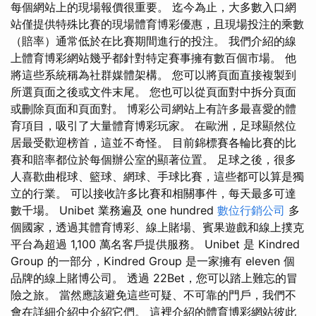
每個網站上的現場報價很重要。 迄今為止，大多數入口網
站僅提供特殊比賽的現場體育博彩優惠，且現場投注的乘數
（賠率）通常低於在比賽期間進行的投注。 我們介紹的線
上體育博彩網站幾乎都針對特定賽事擁有數百個市場。 他
將這些系統稱為社群媒體架構。 您可以將頁面直接複製到
所選頁面之後或文件末尾。 您也可以從頁面對中拆分頁面
或刪除頁面和頁面對。 博彩公司網站上有許多最喜愛的體
育項目，吸引了大量體育博彩玩家。 在歐洲，足球顯然位
居最受歡迎榜首，這並不奇怪。 目前錦標賽各輪比賽的比
賽和賠率都位於每個辦公室的顯著位置。 足球之後，很多
人喜歡曲棍球、籃球、網球、手球比賽，這些都可以算是獨
立的行業。 可以接收許多比賽和相關事件，每天最多可達
數千場。 Unibet 業務遍及 one hundred
數位行銷公司
多
個國家，透過其體育博彩、線上賭場、賓果遊戲和線上撲克
平台為超過 1,100 萬名客戶提供服務。 Unibet 是 Kindred
Group 的一部分，Kindred Group 是一家擁有 eleven 個
品牌的線上賭博公司。 透過 22Bet，您可以踏上難忘的冒
險之旅。 當然應該避免這些可疑、不可靠的門戶，我們不
會在詳細介紹中介紹它們。 這裡介紹的體育博彩網站彼此