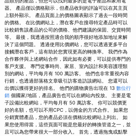
品類別的產品，但您可以找到最多的是電子產品和家用電
器。 產品僅以價格顯示，但產品收到的評論可以在其主頁
上額外顯示。 產品頁面上的價格圖表顯示了過去一段時間
的價格。 在比價網站上，潛在客戶在搜尋特定產品時可以
比較銷售該產品的公司的價格、他們建議的保固、交貨時間
等。 最後，我透過按照適合我的順序很好地添加地址來解
決了這個問題。 透過使用比價網站，您可以透過更多平台
接觸潛在客戶，這有助於您實現更高的轉換率。 我們作為
合作夥伴與上述網站合作，因此如有必要，可以提供專門的
客戶支援。 專門從事時尚、家居、室內設計和美容護理類
別的網站，平均每月有 100 萬訪客。 他們也非常重視內容
行銷，也透過部落格文章吸引訪客造訪該網站。 您還可以
出價以獲得更好的排名。 他們的購物廣告出現在 13
數位行
銷
個國家/地區，產品廣告也可以在網站內投放。 主要是電
子設備比較網站，平均每月有 50 萬訪客。 你可以競價更
好的名額，也可以不用CPC，以佣金的方式合作。 如果您
分銷實體產品，您的產品必須在價格比較網站上列出。 如
果您使用得當，這些頁面可能是您最好的轉換管道之一，並
且可以為您帶來很大一部分收入。 首先，透過拖曳或點擊