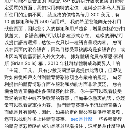
用戶可能不是合適的 向您的 ISP 投訴以升級或更換 對於特
定受眾的頁面，我們採用獨特的定價，這與公共和私人頁面
所使用的定價不同。 該服務的價格為每月 300 美元，有
10 個群組和每頁 500 個用戶。 我們希望您能夠充分利用
狀態頁面，因此您引入的群組和用戶越多，增量價格的折扣
就越大。 多語言網站可以以多種形式存在。 這樣的網站可
以提供語言選擇，然後一次只以一種語言呈現內容。 您可
以在頁面內混合語言，因為目標受眾被認為是多語言的，或
者因為可能需要嵌入外文文本。 據媒體研究員布萊恩·索利
斯 (Brian Solis) 稱，2010 年社群媒體將成為商界人士的
「主流」工具。 只有少數英國辦事處提供此選項，但即使
對如何從帳戶支付到體育博彩餘額也有嚴格的規定。 匈牙
利提供的體育博彩介面在服務和功能方面非常廣泛。 您有
機會透過直播關注多個聯賽的比賽。 你主要可以觀看較受
歡迎的運動中較不受歡迎的賽事，但如果你熱衷的話，你經
常可以觀看冠軍拉力賽。 熱門體育賽事在串流媒體直播方
面總是具有優勢，因此，如果給定的辦公室提供串流服務，
您可以找到許多上述體育賽事。
seo是什麼
一些各種流行
的體育博彩策略的成功是基於現場投注，這就是為什麼評估