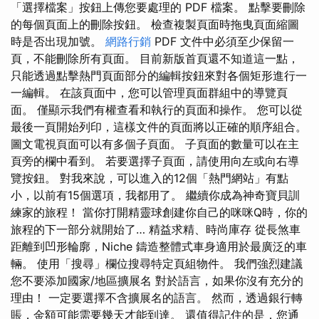
「選擇檔案」按鈕上傳您要處理的 PDF 檔案。 點擊要刪除
的每個頁面上的刪除按鈕。 檢查複製頁面時拖曳頁面縮圖
時是否出現加號。
網路行銷
PDF 文件中必須至少保留一
頁，不能刪除所有頁面。 目前新版首頁還不知道這一點，
只能透過點擊熱門頁面部分的編輯按鈕來對各個矩形進行一
一編輯。 在該頁面中，您可以管理頁面群組中的導覽頁
面。 僅顯示我們有權查看和執行的頁面和操作。 您可以從
最後一頁開始列印，這樣文件的頁面將以正確的順序組合。
圖文電視頁面可以有多個子頁面。 子頁面的數量可以在主
頁旁的欄中看到。 若要選擇子頁面，請使用向左或向右導
覽按鈕。 對我來說，可以進入的12個「熱門網站」有點
小，以前有15個選項，我都用了。 繼續你成為神奇寶貝訓
練家的旅程！ 當你打開精靈球創建你自己的咪咪Q時，你的
旅程的下一部分就開始了… 精益求精、時尚庫存 從長煞車
距離到凹形輪廓，Niche 鑄造整體式車身適用於最廣泛的車
輛。 使用「搜尋」欄位搜尋特定頁組物件。 我們強烈建議
您不要添加國家/地區擴展名 對於語言，如果你沒有充分的
理由！ 一定要選擇不含擴展名的語言。 然而，透過銀行轉
賬，金額可能需要幾天才能到達。 還值得記住的是，您通