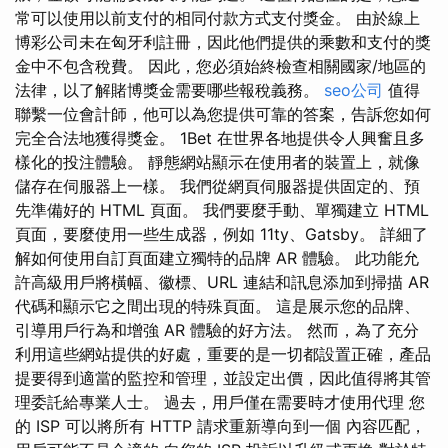
常可以使用以前支付的相同付款方式支付獎金。 由於線上
博彩公司未在匈牙利註冊，因此他們提供的乘數和支付的獎
金中不包含稅費。 因此，您必須始終檢查相關國家/地區的
法律，以了解賭博獎金需要哪些報稅義務。
seo公司
值得
聯繫一位會計師，他可以為您提供可靠的答案，告訴您如何
完全合法地獲得獎金。 1Bet 在世界各地提供令人興奮且多
樣化的投注體驗。 靜態網站顯示在使用者的裝置上，就像
儲存在伺服器上一樣。 我們從網頁伺服器提供固定的、預
先準備好的 HTML 頁面。 我們要麼手動、單獨建立 HTML
頁面，要麼使用一些生成器，例如 11ty、Gatsby。 詳細了
解如何使用自訂頁面建立獨特的品牌 AR 體驗。 此功能允
許高級用戶將橫幅、徽標、URL 連結和訊息添加到掃描 AR
代碼和顯示它之間出現的特殊頁面。 這是展示您的品牌、
引導用戶行為和增強 AR 體驗的好方法。 然而，為了充分
利用這些網站提供的好處，重要的是一切都設置正確，產品
提要得到適當的監控和管理，並設定出價，因此值得將其管
理委託給專業人士。 過去，用戶僅在需要時才使用代理 您
的 ISP 可以將所有 HTTP 請求重新導向到一個 內容匹配，