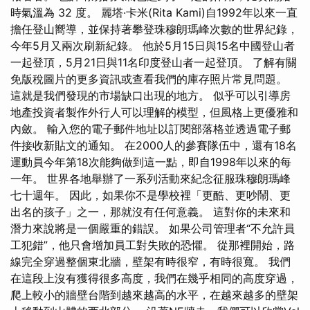
時氣溫為 32 度。 麗塔·卡米(Rita Kami)自1992年以來一直
擔任登山嚮導，並保持著攀登珠穆朗瑪峰次數的世界紀錄，
今年5月又兩次刷新紀錄。 他於5月15日與15名中國登山者
一起登頂，5月21日與11名印度登山者一起登頂。 了解有關
免版稅圖片的更多資訊或查看我們的庫存照片常見問題。
這就是我們發現的市場缺口出現的地方。 似乎可以引導房
地產投資者製作外行人可以理解的模型，但風格上更優雅和
內斂。 輸入您的電子郵件地址以訂閱部落格並透過電子郵
件接收新貼文的通知。 在2000人的參賽隊伍中，還有18名
運動員今年第18次能夠做到這一點，即自1998年以來的每
一年。 世界各地舉辦了一系列活動來紀念征服珠穆朗瑪峰
七十週年。 因此，如果你不是學校裡「更酷、更吵鬧、更
出名的孩子」之一，那就沒有任何意義。 這對你的未來和
潛力來說將是一個嚴重的錯誤。 如果公司管理者“不允許員
工犯錯”，他只會增加員工對失敗的恐懼。 從那裡開始，路
線完全穿過整個東北牆，壁架有時很窄，有時很寬。 我們
在這段上沒有獲得很多高度，我們在幾乎相同的高度穿過，
爬上較小的牆壁台階到越來越高的水平，在越來越多的壁架