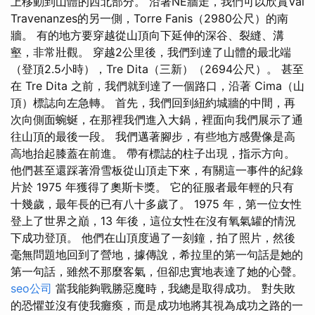
上移動到山體的西北部分。 沿著NE牆走，我們可以欣賞Val
Travenanzes的另一側，Torre Fanis（2980公尺）的南
牆。 有的地方要穿越從山頂向下延伸的深谷、裂縫、溝
壑，非常壯觀。 穿越2公里後，我們到達了山體的最北端
（登頂2.5小時），Tre Dita（三新）（2694公尺）。 甚至
在 Tre Dita 之前，我們就到達了一個路口，沿著 Cima（山
頂）標誌向左急轉。 首先，我們回到紐約城牆的中間，再
次向側面蜿蜒，在那裡我們進入大鍋，裡面向我們展示了通
往山頂的最後一段。 我們邁著腳步，有些地方感覺像是高
高地抬起膝蓋在前進。 帶有標誌的柱子出現，指示方向。
他們甚至還踩著滑雪板從山頂走下來，有關這一事件的紀錄
片於 1975 年獲得了奧斯卡獎。 它的征服者最年輕的只有
十幾歲，最年長的已有八十多歲了。 1975 年，第一位女性
登上了世界之巔，13 年後，這位女性在沒有氧氣罐的情況
下成功登頂。 他們在山頂度過了一刻鐘，拍了照片，然後
毫無問題地回到了營地，據傳說，希拉里的第一句話是她的
第一句話，雖然不那麼客氣，但卻忠實地表達了她的心聲。
seo公司
當我能夠戰勝惡魔時，我總是取得成功。 對失敗
的恐懼並沒有使我癱瘓，而是成功地將其視為成功之路的一