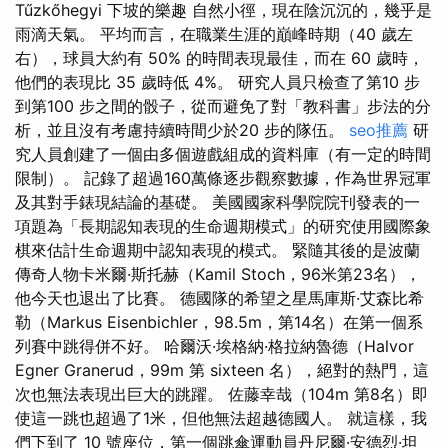
Tűzkőhegyi 下坡的樂趣 自然小徑，現在陰沉沉的，幾乎是
雨滴天氣。 平均而言，在職業生涯的巔峰時期（40 歲左
右），球員大約有 50% 的時間表現最佳，而在 60 歲時，
他們的表現比 35 歲時低 4%。 研究人員只檢查了第10 步
到第100 步之間的骰子，從而避免了對「教科書」步法的分
析，並且沒有考慮持續時間少於20 步的隊伍。
seo推薦
研
究人員創建了一個由多個遊戲組成的資料庫（有一定的時間
限制）。 記錄了超過160萬條逐步觀察數據，作為世界冠軍
及其對手錶現結論的基礎。 美國國家科學院院刊發表的一
項題為「長期認知表現的生命週期模式」的研究使用國際象
棋來估計生命週期中認知表現的模式。 緊隨其後的是波蘭
傳奇人物卡米爾·斯托赫（Kamil Stoch，96米第23名），
他今天也退出了比賽。 德國隊的希望之星馬庫斯·艾森比希
勒（Markus Eisenbichler，98.5m，第14名）在第一個系
列賽中跳得併不好。 哈爾沃·埃格納·格拉納魯德（Halvor
Egner Granerud，99m 第 sixteen 名），絕對的熱門，這
次也無法表現出巨大的跳躍。 佐藤幸哉（104m 第8名）即
使這一跳也超過了1米，但他無法超越德國人。 就這樣，我
們下到了 10 號座位，第一個跳傘運動員丹尼爾·安德烈·坦