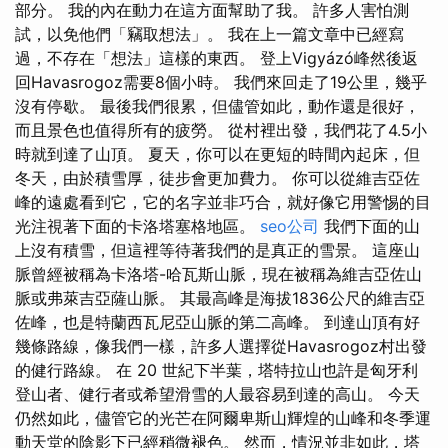
部分。 我的內在動力在這方面幫助了我。 許多人害怕測
試，以免他們「竊取想法」。 我在上一篇文章中已經寫
過，不存在「想法」這樣的東西。 登上Vigyázó峰然後返
回Havasrogoz需要8個小時。 我們來回走了19公里，幾乎
沒有停歇。 最後我們很累，但儘管如此，動作還是很好，
而且景色也值得所有的疲勞。 從村裡出發，我們花了4.5小
時就到達了山頂。 夏天，你可以在更短的時間內起床，但
冬天，由於積雪厚，徒步會更加費力。 你可以從維吉亞佐
峰的遠處看到它，它的名字並非巧合，就好像它用警惕的目
光注視著下面的卡洛塔塞格地區。
seo公司
我們下面的山
上沒有積雪，但這裡等待著我們的是真正的雪景。 這座山
脈曾經被稱為卡洛塔-哈瓦斯山脈，現在被稱為維吉亞佐山
脈或弗萊吉亞薩山脈。 其最高峰是海拔1836公尺的維吉亞
佐峰，也是特蘭西瓦尼亞山脈的第二高峰。 到達山頂有好
幾條路線，像我們一樣，許多人選擇從Havasrogoz村出發
的健行路線。 在 20 世紀下半葉，塔特拉山也許是匈牙利
登山者、健行者或希望滑雪的人最容易到達的高山。 今天
仍然如此，儘管它的光芒在阿爾卑斯山輝煌的山峰和冬季運
動天堂的陰影下已經稍微褪色。 然而，情況並非如此，塔