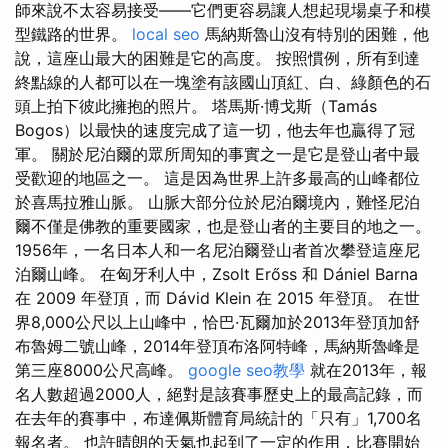
師來說不太容易接受——它們更容易讓人想起現場桌子和模
型鐵路的世界。
local seo
馬納斯魯山沒有特別的困難，他
說，這座山最大的困難是它的高度。 按照慣例，所有到達
終點線的人都可以在一塊塗有該國山頂紅、白、綠顏色的石
頭上拍下彼此擁抱的照片。 塔馬斯·博戈斯（Tamás
Bogos）以最快的速度完成了這一切，他去年也贏得了冠
軍。 關於尼泊爾的眾所周知的事實之一是它是登山者中最
受歡迎的地區之一。 這是因為世界上許多最高的山峰都位
於喜馬拉雅山脈。 山脈大部分位於尼泊爾境內，難怪尼泊
爾不僅是佛教的重要國家，也是登山者的主要目的地之一。
1956年，一名日本人和一名尼泊爾登山者首次攀登這座尼
泊爾山峰。 在匈牙利人中，Zsolt Erőss 和 Dániel Barna
在 2009 年登頂，而 Dávid Klein 在 2015 年登頂。 在世
界8,000公尺以上山峰中，恰巴·瓦爾加於2013年登頂加舒
布魯姆二號山峰，2014年登頂布洛阿特峰，馬納斯魯峰是
第三座8000公尺高峰。
google seo教學
就在2013年，報
名人數超過2000人，絕對是該賽事歷史上的最高記錄，而
在去年的賽事中，布達佩斯體育局統計的「只有」1,700名
報名者。 也許晴朗的天氣也起到了一定的作用，比賽開始