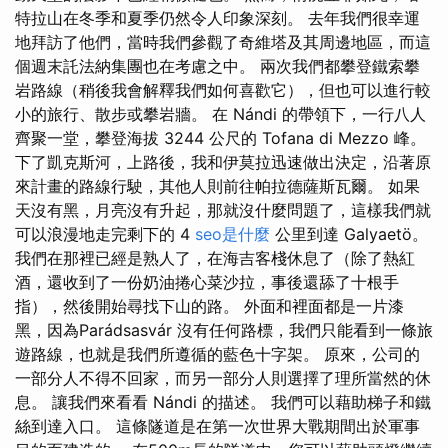
特拉山在冬季和夏季仍然令人印象深刻。 去年我們很幸運
地拜訪了他們，當時我們參觀了奇維塔及其周邊地區，而這
個週末託法納集團也在考慮之中。 兩次我們都攀登鐵索攀
岩路線（稍後我會解釋我們如何喜歡它），但也可以進行較
小的旅行、散步或攀岩牆。 在 Nándi 的帶領下，一行八人
齊聚一堂，攀登海拔 3244 公尺的 Tofana di Mezzo 峰。
下了凱克斯河，上路後，我和伊莫拉迅速做出決定，沿著原
來計畫的路線行駛，其他人則前往帕拉德薩斯瓦爾。 如果
天沒有黑，月亮沒有升起，那就沒什麼問題了，這樣我們就
可以浪漫地走完剩下的 4
seo是什麼
公里到達 Galyaetö。
我們在那裡已經是熟人了，在海吉客棧休息了（除了熱紅
酒，還收到了一份奶油捲心菜沙拉，事後還舔了十根手
指），然後開始尋找下山的路。 外面和裡面都是一片漆
黑，因為Parádsasvár 沒有任何路標，我們只能看到一條旅
遊路線，也就是我們所遵循的藍色十字架。 原來，公司的
一部分人不得不回家，而另一部分人則選擇了理所當然的休
息。 讓我們來看看 Nándi 的描述。 我們可以藉助梯子和鐵
絲到達入口。 這條隧道是在第一次世界大戰期間出於軍事