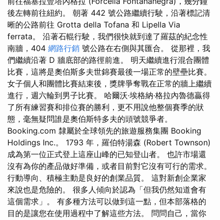
前往福塞拉豐塔內格拉 (Forcella Fontananegra)，幾分鐘
後左轉前往紐約。 朝著 442 號公路繼續行駛，沿著標記清
晰的公路前往 Grotta della Tofana 和 Lipella Via
ferrata。 沿著石輥行駛，我們很快就到達了羅茲的紀念性
南牆，404
網路行銷
號公路在右側與其匯合。 從那裡，我
們繼續沿著 D 牆底部的路徑前進。 明天繼續進行混合團體
比賽，這將是奧伯斯多夫世錦賽最後一場正常的壁壘比賽。
女子個人和團體比賽結束後，獎牌爭奪戰在正常的牆上繼續
進行，週六輪到男子比賽。 哈爾沃·埃格納·格拉內魯德贏得
了所有練習賽和排位賽的勝利，更不用說他整個賽季的狀
態，毫無疑問誰是奧伯斯特多夫的頭號競爭者。
Booking.com 隸屬於全球領先的旅遊服務集團 Booking
Holdings Inc.。 1793 年，羅伯特湯森 (Robert Townson)
成為第一位正式登上這座山峰的已知登山者。 也許市場還
沒有為你的產品做好準備，或者目前對它沒有可行的需求。
行動導向、積極主動是良好的創業品質。 這對新創企業家
來說也是危險的。 很多人傾向於認為「但我仍然知道會有
這個需求」。 有多種方法可以做到這一點，但本部落格的
目的是讓您在使用過程中了解這些方法。 問問自己，當你