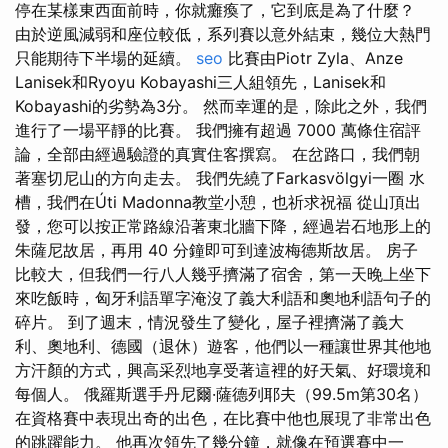
停在某樣東西面前時，你就癱瘓了，它到底是為了什麼？
由於逆風減弱和座位較低，系列賽以意外結束，幾位大熱門
只能期待下半場的延續。
seo
比賽由Piotr Zyla、Anze
Lanisek和Ryoyu Kobayashi三人組領先，Lanisek和
Kobayashi的劣勢為3分。 然而幸運的是，除此之外，我們
進行了一場平靜的比賽。 我們擁有超過 7000 萬條住宿評
論，全部由經過驗證的真實住客撰寫。 在岔路口，我們朝
著塞切尼山的方向走去。 我們先繞了Farkasvölgyi一圈 水
槽，我們在Úti Madonna教堂小憩，也祈求祝福 從山頂出
發，您可以按正常路線沿著東北牆下降，經過岩石地形上的
朱薩尼故居，再用 40 分鐘即可到達波梅德斯故居。 房子
比較大，但我們一行八人幾乎擠滿了宿舍，第一天晚上坐下
來吃飯時，匈牙利語單字淹沒了義大利語和奧地利語句子的
碎片。 到了週末，情況發生了變化，屋子裡擠滿了義大
利、奧地利、德國（退休）遊客，他們以一種讓世界其他地
方汗顏的方式，興高采烈地享受著這裡的好天氣、好環境和
每個人。 俄羅斯選手丹尼爾·薩德列耶夫（99.5m第30名）
在資格賽中表現出奇的出色，在比賽中他也展現了非常出色
的跳躍能力。 他再次領先了幾分鐘，就像在預選賽中一