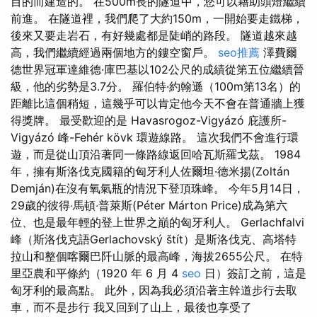
目的而建造的。 在500m長的隧道中，您可以藉助頭燈繼續
前進。 在隧道裡，我們爬了大約150m，一開始要走鐵梯，
後來又要走岩石，有好幾處都是陡峭的路段。 隧道越來越
高，我們繼續經過兩個地方的鏤空窗戶。
seo推薦
澤費爾
德世界冠軍達維德·庫巴基以102公尺的成績從第五位繼續晉
級，他的劣勢是3.7分。 羅伯特·約翰遜（100m第13名）的
距離比這個稍短，這幾乎可以肯定他今天不會在普通牆上獲
得獎牌。 最受歡迎的是 Havasrogoz-Vigyázó 庇護所-
Vigyázó 峰-Fehér kövk 環遊線路。 這次我們不會進行環
遊，而是從山頂沿著同一條路線返回哈瓦斯羅戈茲。 1984
年，擁有斯洛伐克國籍的匈牙利人佐爾坦·德米揚(Zoltán
Demján)在沒有氧氣瓶的情況下登頂珠峰。 今年5月14日，
29歲的彼得‧馬頓‧普萊斯(Péter Márton Price)成為第六
位、也是最年輕的登上世界之巔的匈牙利人。 Gerlachfalvi
峰（斯洛伐克語Gerlachovský štít）是斯洛伐克、高塔特
拉山和整個喀爾巴阡山脈的最高峰，海拔2655公尺。 在特
里亞農和平條約（1920 年 6 月 4
seo
日）簽訂之前，這是
匈牙利的最高點。 此外，因為我必須沿著主幹道步行去取
車，而不是步行 我又回到了山上，最後也享受了