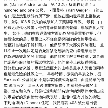
德（Daniel André Tande，第 10 名）從那裡到達了 a
hundred and one 公尺。 卡爾蓋格（Karl Geiger）（第四
名）最近幾週狀態有所下滑，但他在國內世界盃上重整旗
鼓，並以 103.5 公尺的成績加入了獎牌爭奪戰。 最初，由
於缺乏現代化裝備，他們背著探險隊的裝備，導致許多人喪
生。 如今，他們在搬運貨物方面仍然發揮著重要作用，但
值得注意的是，夏爾巴人不僅僅是探險隊的負擔承擔者。
憑藉對當地的了解和耐力，他們領導了大部分探險活動，並
且不止一次地決定是否允許缺乏經驗的登山者繼續進行。
作為經驗豐富的登山嚮導，他們非常了解這些標誌，如果他
們認為征服頂峰的嘗試很危險，他們會停止或折返探險。
對於登山者來說，攀登這些巨大的山峰是最令人興奮但同時
也是最危險的挑戰之一。 早春時節，微笑的早晨之旅，從
Farkasrét 公墓開始 不是以哀悼儀式為藉口，而是簡單的儀
式 總而言之，這三天過得非常愉快，周圍都是美麗的山
巒、燈光和色彩，只是抵達和離開時迪博納別墅停車場出現
的攀岩者的景象悄悄地向我表明，生活中還有其他的挑戰。
下到迪博納 (Dibona) 住宅，我們沿著 403 號公路出發，