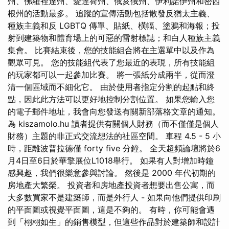
州、佛羅裡達州、愛達荷州、俄亥俄州、伊利諾伊州和密西
根州的活動最多。 追蹤的宣傳活動包括散發反猶太主義、
種族主義和反 LGBTQ 傳單、貼紙、橫幅、塗鴉和海報；投
射到建築物和體育場上的可惡的雷射標誌；和白人種族主義
集會。 比賽結束後，您的技能組合將在主選單中以及作為
觀眾可見。 您的技能組代表了您最近的表現，所有技能組
的玩家都可以一起參加比賽。 將一張紙分成兩半，從而澄
清一個區域而不細化它。 由於使用者指定分割的起點和終
點，因此此方法可以更好地控制分割位置。 如果您輸入您
的電子郵件地址，我會向您發送有關新部落格文章的通知。
為 kiszamolo.hu 讀者提供有關個人財務（而不僅僅是個人
財務）主題的非正式交流想法的社區空間。 車程 4.5 - 5 小
時，距離波普拉德僅 forty five 分鐘。 全天超頻論壇將於6
月4日至6日於華擎展位L1018舉行。 如果有人對增加時鐘
感興趣，我們很樂意參與討論。 然後是 2000 年代初期的
房地產大繁榮。 投資者和房地產投資者想要出售公寓，而
大多數買家不是建築師，而是外行人 - 如果向他們提供印刷
的平面圖或視覺平面圖，這是不夠的。 有時，你可能會遇
到「栩栩如生」的銷售模型，但這些作品對於建築師和設計