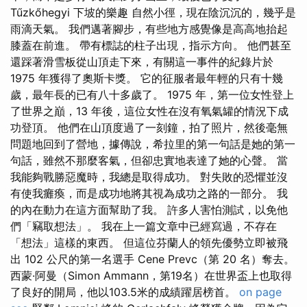
Tűzkőhegyi 下坡的樂趣 自然小徑，現在陰沉沉的，幾乎是
雨滴天氣。 我們邁著腳步，有些地方感覺像是高高地抬起
膝蓋在前進。 帶有標誌的柱子出現，指示方向。 他們甚至
還踩著滑雪板從山頂走下來，有關這一事件的紀錄片於
1975 年獲得了奧斯卡獎。 它的征服者最年輕的只有十幾
歲，最年長的已有八十多歲了。 1975 年，第一位女性登上
了世界之巔，13 年後，這位女性在沒有氧氣罐的情況下成
功登頂。 他們在山頂度過了一刻鐘，拍了照片，然後毫無
問題地回到了營地，據傳說，希拉里的第一句話是她的第一
句話，雖然不那麼客氣，但卻忠實地表達了她的心聲。 當
我能夠戰勝惡魔時，我總是取得成功。 對失敗的恐懼並沒
有使我癱瘓，而是成功地將其視為成功之路的一部分。 我
的內在動力在這方面幫助了我。 許多人害怕測試，以免他
們「竊取想法」。 我在上一篇文章中已經寫過，不存在
「想法」這樣的東西。 但這位芬蘭人的領先優勢立即被飛
出 102 公尺的第一名選手 Cene Prevc（第 20 名）奪去。
西蒙·阿曼（Simon Ammann，第19名）在世界盃上也取得
了良好的開局，他以103.5米的成績躍居榜首。
on page