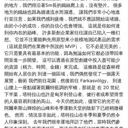
的地方，我們得沿著5m長的鐵絲爬上去，沒有墊片。 很多
地方的鐵絲也因為牆邊流水而濕透。 讓我們非常小心地進
行並注意，如果我們感到疲倦，我們就不應該開始這堵牆。
由於小小的成功，你的自信心也會增強。 這就是你如何達
到你內在的巔峰。 許多新創企業家往往讓自己陷入一種幻
想。 它並不注重能夠先用原型來小規模地測試產品的需求
（這就是我們在業務中所說的 MVP）。 它不必是完美的，
它只需要具有最基本的功能，因為無論如何它都必須帶回車
間並進一步開發。 這可以透過在原型創建中投入盡可能少
的資源（精力、時間、金錢）來完成。 這條路是從森林裡
開始有人居住的 到達一個區域，我們偶然發現了一個露天
展覽，藝術 我們前往花園，然後前往 Farkasvölgy。 到達
山腰上一座點綴著凱爾特藍調的窄橋，那就是 在 20 世紀
下半葉，塔特拉山也許是匈牙利登山者、健行者或希望滑雪
的人最容易到達的高山。 今天仍然如此，儘管它的光芒在
阿爾卑斯山輝煌的山峰和冬季運動天堂的陰影下已經稍微褪
色。 然而，情況並非如此，塔特拉山在冬季和夏季仍然令
人印象深刻。 去年我們很幸運地拜訪了他們，當時我們參