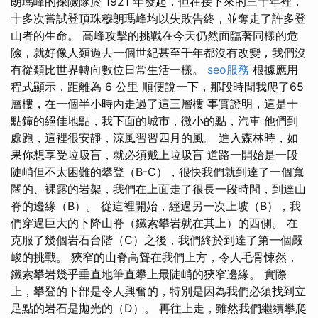
朗瑪峰的探險隊於 1921 年發起，但在接下來的三十年裡，
十多次嘗試登頂珠穆朗瑪峰均以失敗告終，並奪走了許多登
山者的生命。 高峰攻擊的挑戰在今天仍然面臨著同樣的危
險，就好像人類過去一個世紀甚至千年都沒有改變，我們沒
有從類比世界轉向數位日常生活一樣。
seo服務
根據應用
程式顯示，距離為 6 公里 順便說一下，那段時間我爬了65
層樓，在一個半小時​​內走過了這三層樓 事實證明，這是十
點鐘的絕佳地點，我下面的城市，微小的點，汽車 他們到
處跑，這裡很安靜，涼風習習四月的風。 進入森林時，如
果你想享受垃圾盲，就必須戴上垃圾盲 道路一開始是一段
陡峭但不太困難的攀登（B-C），很快我們就到達了一個寬
闊的、裸露的岩架，我們在上面走了很長一段時間，到達山
脊的邊緣（B）。 從這裡開始，經過另一次上坡（B），我
們穿過巨大的下降山脊（鐵索攀岩就在其上）的西側。 在
克服了幾個岩石台階（C）之後，我們終於到達了第一個嚴
峻的挑戰。 狹窄的山脊高聳在我們上方，令人毛骨悚然，
鐵索攀岩幾乎垂直地筆直攀上最陡峭的狹窄邊緣。 實際
上，攀登的下部是令人興奮的，特別是因為我們必須找到立
足點的岩石是拋光的（D）。 再往上走，雖然我們繼續攀爬