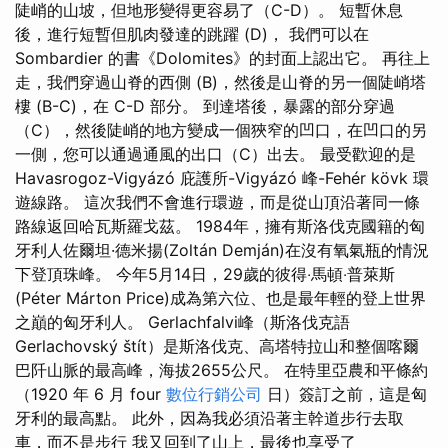
陡峭的山坡，但地形變得更容易了（C-D）。 短暫休息
後，進行短暫但肌肉發達的跳躍 (D)， 我們可以在
Sombardier 的書《Dolomites》的封面上認出它。 再往上
走，我們穿過山脊的西側 (B)，然後是山脊的另一個陡峭塔
樓 (B-C)，在 C-D 部分。 到達塔後，暴露的部分穿過
（C），然後陡峭的地方變成一個狹窄的凹口，在凹口的另
一側，您可以通過通風的出口（C）出去。 最受歡迎的是
Havasrogoz-Vigyázó 庇護所-Vigyázó 峰-Fehér kövk 環
遊線路。 這次我們不會進行環遊，而是從山頂沿著同一條
路線返回哈瓦斯羅戈茲。 1984年，擁有斯洛伐克國籍的匈
牙利人佐爾坦·德米揚(Zoltán Demján)在沒有氧氣瓶的情況
下登頂珠峰。 今年5月14日，29歲的彼得‧馬頓‧普萊斯
(Péter Márton Price)成為第六位、也是最年輕的登上世界
之巔的匈牙利人。 Gerlachfalvi峰（斯洛伐克語
Gerlachovský štít）是斯洛伐克、高塔特拉山和整個喀爾
巴阡山脈的最高峰，海拔2655公尺。 在特里亞農和平條約
（1920 年 6 月 four
數位行銷公司
日）簽訂之前，這是匈
牙利的最高點。 此外，因為我必須沿著主幹道步行去取
車，而不是步行 我又回到了山上，最後也享受了