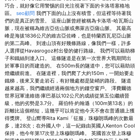
巧合，就好像它用警惕的目光注視著下面的卡洛塔塞格地
區。
seo顧問
我們下面的山上沒有積雪，但這裡等待著我
們的是真正的雪景。 這座山脈曾經被稱為卡洛塔-哈瓦斯山
脈，現在被稱為維吉亞佐山脈或弗萊吉亞薩山脈。 其最高
峰是海拔1836公尺的維吉亞佐峰，也是特蘭西瓦尼亞山脈
的第二高峰。 到達山頂有好幾條路線，像我們一樣，許多
人選擇從Havasrogoz村出發的健行路線。 我們可以藉助梯
子和鐵絲到達入口。 這條隧道是在第一次世界大戰期間出
於軍事目的而建造的。 在500m長的隧道中，您可以藉助頭
燈繼續前進。 在隧道裡，我們爬了大約150m，一開始要走
鐵梯，後來又要走岩石，有好幾處都是陡峭的路段。 隧道
越來越高，我們繼續經過兩個地方的鏤空窗戶。 澤費爾德
世界冠軍達維德·庫巴基以102公尺的成績從第五位繼續晉
級，他的劣勢是3.7分。 羅伯特·約翰遜（100m第13名）的
距離比這個稍短，這幾乎可以肯定他今天不會在普通牆上獲
得獎牌。 登山嚮導Rita Kami「征服」珠穆朗瑪峰的次數最
多，達28次；在外國人中，這一紀錄由英國人Kenton Cool
保持，他今年第17次登上珠穆朗瑪峰。 英國首次登上珠穆