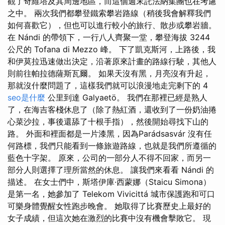
觀了奇維塔及其周邊地區，而這個週末託法納集團也在考慮
之中。 兩次我們都攀登鐵索攀岩路線（稍後我會解釋我們
如何喜歡它），但也可以進行較小的旅行、散步或攀岩牆。
在 Nándi 的帶領下，一行八人齊聚一堂，攀登海拔 3244
公尺的 Tofana di Mezzo 峰。 下了凱克斯河，上路後，我
和伊莫拉迅速做出決定，沿著原來計畫的路線行駛，其他人
則前往帕拉德薩斯瓦爾。 如果天沒有黑，月亮沒有升起，
那就沒什麼問題了，這樣我們就可以浪漫地走完剩下的 4
seo是什麼
公里到達 Galyaetö。 我們在那裡已經是熟人
了，在海吉客棧休息了（除了熱紅酒，還收到了一份奶油捲
心菜沙拉，事後還舔了十根手指），然後開始尋找下山的
路。 外面和裡面都是一片漆黑，因為Parádsasvár 沒有任
何路標，我們只能看到一條旅遊路線，也就是我們所遵循的
藍色十字架。 原來，公司的一部分人不得不回家，而另一
部分人則選擇了理所當然的休息。 讓我們來看看 Nándi 的
描述。 在女士們中，斯塔伊庫·西蒙娜（Staicu Simona）
是第一名，她參加了 Telekom Vivicittá 城市保護跑和可口
可樂身體覺醒女性跑步晚會。 她取得了比賽歷史上最好的
女子成績，但這次她在激烈的比賽中沒有機會擊敗它。 現