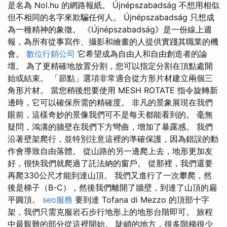
是名為 Nol.hu 的網路報紙。 Újnépszabadság 不想用相似
但不相同的名字來欺騙任何人。 Újnépszabadság 只想成
為一種精神的象徵。 《Újnépszabadság》是一份線上週
報，為所有從事寫作、攝影和繪畫的人提供實踐其職業的機
會。
數位行銷公司
它希望成為自由人和自由創造者的論
壇。 為了更精確地放置分割，您可以指定分割在頂點處開
始或結束。 「節點」選項非常適合從方形片材建立兩個三
角形片材。 當您稍後想要使用 MESH ROTATE 指令旋轉新
邊時，它可以確保所需的精確度。 非凡的景象展現在我們
眼前，這樣奇妙的景像我們可不是每天都能看到的。 毫無
疑問，鴻溝的牆壁在我們下方彎曲，增加了暴露感。 我們
沿著壁架爬行，並特別注意這裡的準確保護，因為錯誤的動
作會導致自由落體。 從山路的另一邊爬上去，地形更加友
好，很快我們就爬過了託法納的窗戶。 從那裡，我們還要
再爬330公尺才能到達山頂。 我們又進行了一次攀爬，然
後是梯子（B-C），然後我們離開了牆壁，到達了山頂的扁
平圓頂。
seo服務
要到達 Tofana di Mezzo 的頂部十字
架，我們只需克服岩石步行地形上的地形台階即可。 旅程
中最艱難的部分從這裡開始。 陡峭的地方，很多階梯很少