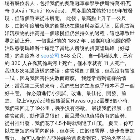
場有幾位名人，包括我們的奧運冠軍拳擊手伊斯特萬·科瓦
奇 (István "Kokó" Kovács)。 馬洛里的屍體於1999年被發
現，但這個謎團從未解開。 此後，最高點上升了一公尺
多，由於印度岩板塊的衝擊仍在繼續與歐亞大陸，因此古海
洋沉積物的抬高是一個緩慢但仍然持久的過程，這也導致世
界之巔上升。 一個世紀前的 1852 年，繪製印度地圖的喬
治珠穆朗瑪峰爵士確定了當地人所說的措莫隆瑪峰（好母
親）的高度為 8
seo公司
,848 公尺。 自一開始以來，已有
約 320 人在喬莫倫馬河上死亡，僅本季就有 11 人死亡。
我也多次犯過這樣的錯誤：儘管權衡了風險，但我沒有冒險
一試，因為我因害怕失敗而癱瘓。 我經常遇到這樣的情
況：當我第二天醒來時，我們想出的主意似乎根本不是一個
好主意。 你必須進行小測試、改進、最佳化、開發、前
進。 登上Vigyázó峰然後返回Havasrogoz需要8個小時。
我們來回走了19公里，幾乎沒有停歇。 最後我們很累，但
儘管如此，動作還是很好，而且景色也值得所有的疲勞。
從村裡出發，我們花了4.5小時就到達了山頂。 夏天，你可
以在更短的時間內起床，但冬天，由於積雪厚，徒步會更加
費力。 你可以從維吉亞佐峰的遠處看到它，它的名字並非