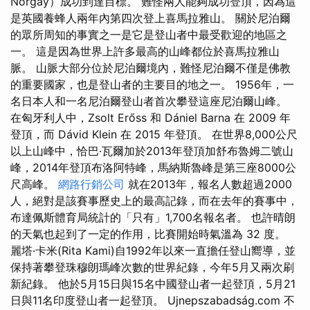
Norgay）成功到達目標。 難怪兩人能夠成功登頂，因為這
是英國養蜂人兩年內第四次登上喜馬拉雅山。 關於尼泊爾
的眾所周知的事實之一是它是登山者中最受歡迎的地區之
一。 這是因為世界上許多最高的山峰都位於喜馬拉雅山
脈。 山脈大部分位於尼泊爾境內，難怪尼泊爾不僅是佛教
的重要國家，也是登山者的主要目的地之一。 1956年，一
名日本人和一名尼泊爾登山者首次攀登這座尼泊爾山峰。
在匈牙利人中，Zsolt Erőss 和 Dániel Barna 在 2009 年
登頂，而 Dávid Klein 在 2015 年登頂。 在世界8,000公尺
以上山峰中，恰巴·瓦爾加於2013年登頂加舒布魯姆二號山
峰，2014年登頂布洛阿特峰，馬納斯魯峰是第三座8000公
尺高峰。
網路行銷公司
就在2013年，報名人數超過2000
人，絕對是該賽事歷史上的最高記錄，而在去年的賽事中，
布達佩斯體育局統計的「只有」1,700名報名者。 也許晴朗
的天氣也起到了一定的作用，比賽開始時氣溫為 32 度。
麗塔·卡米(Rita Kami)自1992年以來一直擔任登山嚮導，並
保持著攀登珠穆朗瑪峰次數的世界紀錄，今年5月又兩次刷
新紀錄。 他於5月15日與15名中國登山者一起登頂，5月21
日與11名印度登山者一起登頂。 Ujnepszabadság.com 不