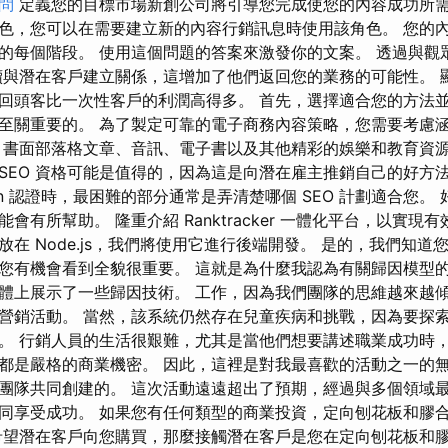
顧問
定義您的目標市場新創公司將引導您完成使您的內容成功所需
色，您可以在需要建立新的內容行銷訊息時使用該角色。 您的
的每個階段。 使用這個問題的答案來激發你的文案。 透過與觀
續與潛在客戶建立關係，這增加了他們返回您的業務的可能性。 
回頭客比一次性客戶的利潤高得多。 首先，選擇適合您的方法並
至關重要的。 為了製定可靠的電子商務內容策略，您需要考慮
、書面部落格文章、音訊、電子書以及其他精彩的娛樂和教育資源
EO 資格可能是值得的，因為這是向潛在雇主推銷自己的好方法。 
mization 認證時，最困難的部分通常是弄清楚哪個 SEO 計劃適合您
有所幫助。 隆重介紹 Ranktracker 一體化平台，以實現有
在 Node.js，我們將使用它進行後端開發。 是的，我們知
您有機會看到全貌很重要。 這就是為什麼我認為有關歸因模型
體上展示了一些歸因技術。 工作，因為我們團隊的思維越來越
營銷活動。 當然，該系統仍然存在兒童疾病和挑戰，因為要探
。 行銷人員的生活很艱難，尤其是當他們想要講述職業成功時
都是嚴格的商業機密。 因此，這裡是對我最喜歡的活動之一的
團隊共同創建的。 這次活動遠遠超出了預期，經過與多個領域
同享受成功。 如果您有任何類型的商業投資，定向刨花板和膠
希望潛在客戶向您購買，那麼接觸潛在客戶是您在定向刨花板和