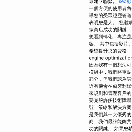
眾建立聯繫。
seo
一個方便的使用者角
導您的受眾經歷管道
表明您是人。 您繼
線商店成功的關鍵；
想看到轉化，專注是
容。 其中包括影片
希望提升您的資格，S
engine opti
因為我有一個想法可能會
模組中，我們將重點放
部分，但我們認為讓
近有機會在匈牙利媒
來規劃和管理客戶的
要克服許多技術障礙
號、策略和解決方案
是我們與一支優秀的
商，我們最終能夠共
功的關鍵。 如果您