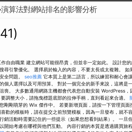
心演算法對網站排名的影響分析
241)
上工作自由職業 建立網站可能很昂貴，但並非一定如此。 設計您
搜尋引擎優化。 選擇易於輸入的內容，不要太長或太複雜。 如
理安全問題。
seo推薦
它本質上是第二語言，所以練習和耐心會讓
的個人選擇以及可用預算。 對於一個完全的新手來說，這將是
喪。 大多數通用網路主機都會代表您自動安裝 WordPress
 要調整大小，請拖曳標題底部的拉伸手柄，直到看起來合適。
您剛剛萌芽的 Wix 傑作中。 若要新增頁面，請按一下管理頁
到喜歡的模板時，請在提交之前預覽模板，因為一旦發布，就不容
行銷活動時需要記住的一些提示（如果您想看到結果）。 一旦
以開始考慮在哪裡與他們互動。 內容行銷的本質是透過購買旅