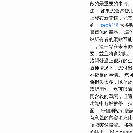
做的最重要的事情。
法。 如果您嘗試使
上發布新聞稿，尤其
的。
seo顧問
大多數
購買你的產品。 讓
站所有者的網站可能
上，這一點在未來似
要，並且將會如此。
路開發過上很好的生
這種情況下，您付出
不​​擅長的事情。
會損失太多，以至於
眾所周知，您可以隨
同含義的單詞，但這
功能中新增教學、指
面。 每個網站都應
有意義的內容填充此
領域突然爆發。 各
的結果。 Midjou