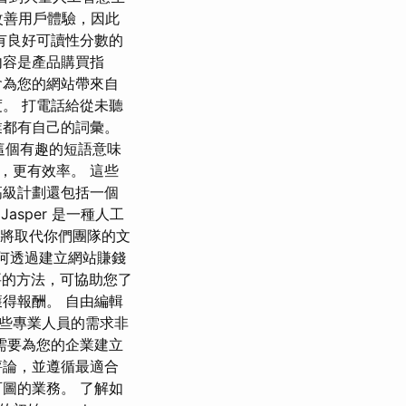
以改善用戶體驗，因此
有良好可讀性分數的
內容是產品購買指
會為您的網站帶來自
。 打電話給從未聽
業都有自己的詞彙。
這個有趣的短語意味
，更有效率。 這些
高級計劃還包括一個
Jasper 是一種人工
 將取代你們團隊的文
如何透過建立網站賺錢
要的方法，可協助您了
得報酬。 自由編輯
些專業人員的需求非
需要為您的企業建立
評論，並遵循最適合
圖的業務。 了解如