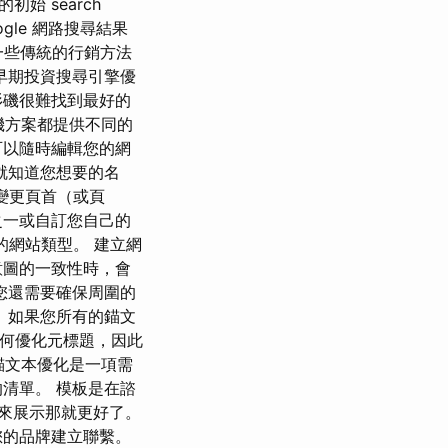
 search
oogle 網路搜尋結果
然一些傳統的行銷方法
是早期投資搜尋引擎優
杉磯很難找到最好的
 主機方案都提供不同的
可以隨時編輯您的網
就知道您想要的名
要變更頁首（或頁
之一或自訂您自己的
的網站類型。 建立網
意圖的一致性時，會
您還需要確保周圍的
 如果您所有的錨文
如何優化元標題，因此
錨文本優化是一項需
清單。 模板是在諮
子來展示那就更好了。
您的品牌建立聯繫。