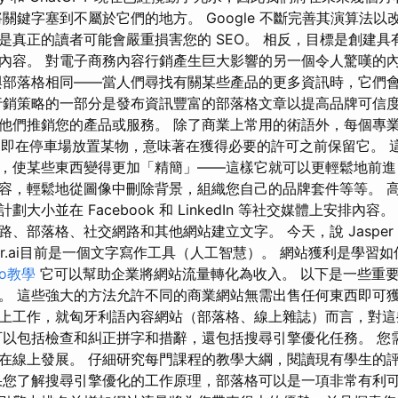
關鍵字塞到不屬於它們的地方。 Google 不斷完善其演算法
是真正的讀者可能會嚴重損害您的 SEO。 相反，目標是創建具
內容。 對電子商務內容行銷產生巨大影響的另一個令人驚嘆的
與部落格相同——當人們尋找有關某些產品的更多資訊時，它們
行銷策略的一部分是發布資訊豐富的部落格文章以提高品牌可信度
他們推銷您的產品或服務。 除了商業上常用的術語外，每個專
即在停車場放置某物，意味著在獲得必要的許可之前保留它。 
，使某些東西變得更加「精簡」——這樣它就可以更輕鬆地前進
容，輕鬆地從圖像中刪除背景，組織您自己的品牌套件等等。 
大小並在 Facebook 和 LinkedIn 等社交媒體上安排內容。 
、部落格、社交網路和其他網站建立文字。 今天，說 Jasper
per.ai目前是一個文字寫作工具（人工智慧）。 網站獲利是學習
seo教學
它可以幫助企業將網站流量轉化為收入。 以下是一些重
。 這些強大的方法允許不同的商業網站無需出售任何東西即可獲
上工作，就匈牙利語內容網站（部落格、線上雜誌）而言，對這
可以包括檢查和糾正拼字和措辭，還包括搜尋引擎優化任務。 您
在線上發展。 仔細研究每門課程的教學大綱，閱讀現有學生的
果您了解搜尋引擎優化的工作原理，部落格可以是一項非常有利可