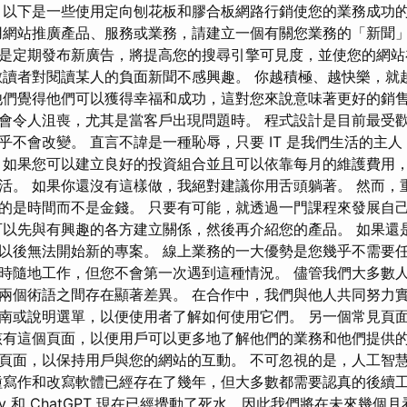
 以下是一些使用定向刨花板和膠合板網路行銷使您的業務成功
用網站推廣產品、服務或業務，請建立一個有關您業務的「新聞」
是定期發布新廣告，將提高您的搜尋引擎可見度，並使您的網站
讀者對閱讀某人的負面新聞不感興趣。 你越積極、越快樂，就
他們覺得他們可以獲得幸福和成功，這對您來說意味著更好的銷售
會令人沮喪，尤其是當客戶出現問題時。 程式設計是目前最受
乎不會改變。 直言不諱是一種恥辱，只要 IT 是我們生活的主
 如果您可以建立良好的投資組合並且可以依靠每月的維護費用
活。 如果你還沒有這樣做，我絕對建議你用舌頭躺著。 然而，
的是時間而不是金錢。 只要有可能，就透過一門課程來發展自
 您可以先與有興趣的各方建立關係，然後再介紹您的產品。 如果
以後無法開始新的專案。 線上業務的一大優勢是您幾乎不需要
時隨地工作，但您不會第一次遇到這種情況。 儘管我們大多數
兩個術語之間存在顯著差異。 在合作中，我們與他人共同努力實
南或說明選單，以便使用者了解如何使用它們。 另一個常見頁
該有這個頁面，以便用戶可以更多地了解他們的業務和他們提供的
頁面，以保持用戶與您的網站的互動。 不可忽視的是，人工智
種寫作和改寫軟體已經存在了幾年，但大多數都需要認真的後續
rney 和 ChatGPT 現在已經攪動了死水，因此我們將在未來幾