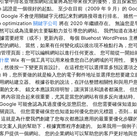
引擎中排名並增加網站流量將為您帶來很大的優勢，並且探索您的初始
ization 認證是一個很好的起點。 至少在目前（2009 年 9 月）的 G
Google 不會使用關鍵字元標記來對網路搜尋進行排名。 雖
ptimization
關鍵字公司
將在 2020 年繼續存在。 無論您
然可以成為流量的主要驅動力並引導您的網站。 我們知道在洛
根據需要經常（或不）更新內容。 每個 Bluehost WordPress
型的網站。 當然，如果有任何變化或以後出現不檢點行為，您
的管理頁面；您可以編輯網站以進行任何更改。 您可能從一開始
是什麼
Wix 有一個工具可以用來檢查您自己的網域的可用性。 
，然後按一下變更頁首設計。 在這裡您可以選擇眾多預設選項
Wix 時，您所要做的就是輸入您的電子郵件地址並選擇您想要建立
用網站建立器。 根據谷歌的說法，在評估整體相關性和與用戶
圍的文本。 錨文本應該寫得明智，讓演算法和讀者都滿意。 但
 將內容混合起來很重要，尤其是當您的網站有很多反向連結時。
Google 可能會認為其過度優化並懲罰您。 但您需要確保知道
關資訊。 但您需要確保您也知道如何優化您的元標題，否則… 
 這就是為什麼我們創建了您每次都應該應用的最重要優化步驟的
專家和文案人員的幫助下，根據實際程序創建的。 如果我用一個例
客戶提供一個網站。 您的企業網站可以幫助您的客戶更好地與