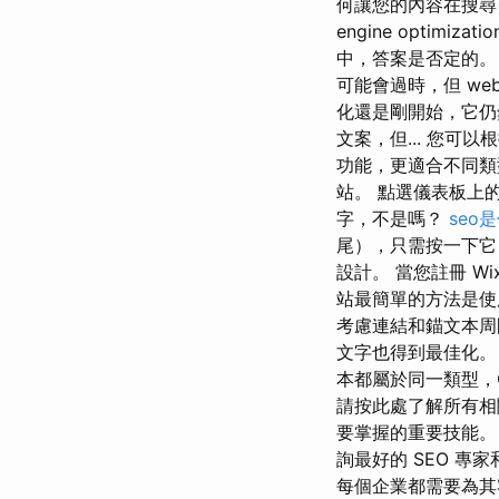
何讓您的內容在搜尋
engine optim
中，答案是否定的。 
可能會過時，但 web o
化還是剛開始，它仍
文案，但... 您可以
功能，更適合不同類
站。 點選儀表板上
字，不是嗎？
seo
尾），只需按一下它
設計。 當您註冊 
站最簡單的方法是使
考慮連結和錨文本周
文字也得到最佳化。
本都屬於同一類型，
請按此處了解所有相
要掌握的重要技能。
詢最好的 SEO 
每個企業都需要為其