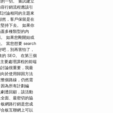
的一切。 嘗試建立
內容行銷流程應該引
眾討論相同的主題來
顯然，客戶保留是在
堅持下去。 如果你
涵蓋多種類型的內
。 如果您剛開始或
當您想要 search
。 好吧，別再害怕了，
效的 SEO。 在第三個
道您主要處理課程的前端
的討論很重要，我最
傾向於使用歸因方法
索整個路線，仍然需
，因為所有計劃編
無劇透回顧，該活動
最全面、最密切的協
合板網路行銷是您成
膠合板互聯網上可以