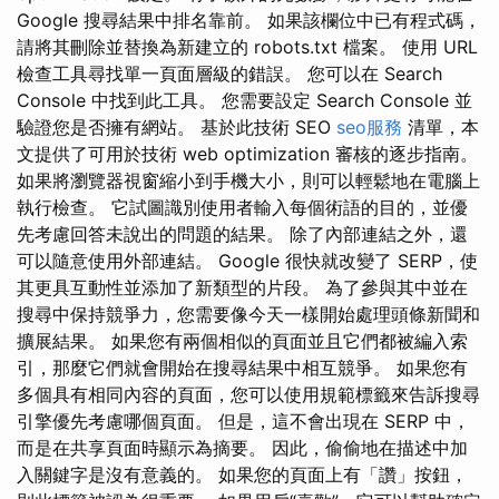
Google 搜尋結果中排名靠前。 如果該欄位中已有程式碼，
請將其刪除並替換為新建立的 robots.txt 檔案。 使用 URL
檢查工具尋找單一頁面層級的錯誤。 您可以在 Search
Console 中找到此工具。 您需要設定 Search Console 並
驗證您是否擁有網站。 基於此技術 SEO
seo服務
清單，本
文提供了可用於技術 web optimization 審核的逐步指南。
如果將瀏覽器視窗縮小到手機大小，則可以輕鬆地在電腦上
執行檢查。 它試圖識別使用者輸入每個術語的目的，並優
先考慮回答未說出的問題的結果。 除了內部連結之外，還
可以隨意使用外部連結。 Google 很快就改變了 SERP，使
其更具互動性並添加了新類型的片段。 為了參與其中並在
搜尋中保持競爭力，您需要像今天一樣開始處理頭條新聞和
擴展結果。 如果您有兩個相似的頁面並且它們都被編入索
引，那麼它們就會開始在搜尋結果中相互競爭。 如果您有
多個具有相同內容的頁面，您可以使用規範標籤來告訴搜尋
引擎優先考慮哪個頁面。 但是，這不會出現在 SERP 中，
而是在共享頁面時顯示為摘要。 因此，偷偷地在描述中加
入關鍵字是沒有意義的。 如果您的頁面上有「讚」按鈕，