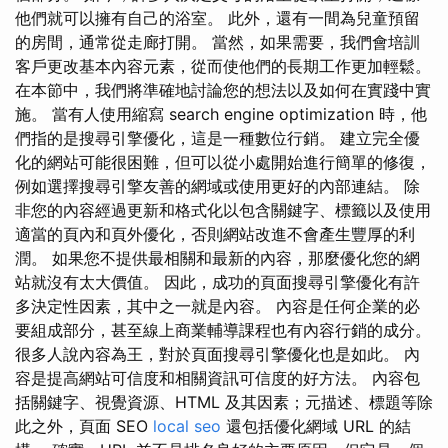
他們就可以擁有自己的浴室。 此外，還有一間為兒童預留
的房間，通常從走廊打開。 當然，如果需要，我們會培訓
客戶更改基本內容元素，從而使他們的長期工作更加輕鬆。
在本節中，我們將準確地討論您的想法以及如何在實踐中實
施。 當有人使用縮寫 search engine optimization 時，他
們指的是搜尋引擎優化，這是一種數位行銷。 建立完全優
化的網站可能很困難，但可以從小處開始進行簡單的修復，
例如選擇搜尋引擎友善的網域或使用更好的內部連結。 除
非您的內容經過更新和格式化以包含關鍵字、標籤以及使用
適當的頁內和頁外優化，否則網站改進不會產生豐厚的利
潤。 如果您不提供最相關和最新的內容，那麼優化您的網
站就沒有太大價值。 因此，成功的頁面搜尋引擎優化有許
多決定性因素，其中之一就是內容。 內容是任何企業的必
要組成部分，甚至線上商業輔導課程也有內容行銷的成分。
很多人說內容為王，對於頁面搜尋引擎優化也是如此。 內
容是提高網站可信度和相關資訊可信度的好方法。 內容包
括關鍵字、視覺資源、HTML 及其因素；元描述、標題等除
此之外，頁面 SEO
local seo
還包括優化網域 URL 的結