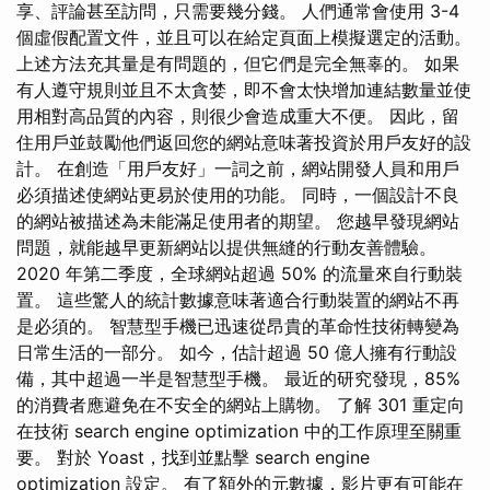
享、評論甚至訪問，只需要幾分錢。 人們通常會使用 3-4
個虛假配置文件，並且可以在給定頁面上模擬選定的活動。
上述方法充其量是有問題的，但它們是完全無辜的。 如果
有人遵守規則並且不太貪婪，即不會太快增加連結數量並使
用相對高品質的內容，則很少會造成重大不便。 因此，留
住用戶並鼓勵他們返回您的網站意味著投資於用戶友好的設
計。 在創造「用戶友好」一詞之前，網站開發人員和用戶
必須描述使網站更易於使用的功能。 同時，一個設計不良
的網站被描述為未能滿足使用者的期望。 您越早發現網站
問題，就能越早更新網站以提供無縫的行動友善體驗。
2020 年第二季度，全球網站超過 50% 的流量來自行動裝
置。 這些驚人的統計數據意味著適合行動裝置的網站不再
是必須的。 智慧型手機已迅速從昂貴的革命性技術轉變為
日常生活的一部分。 如今，估計超過 50 億人擁有行動設
備，其中超過一半是智慧型手機。 最近的研究發現，85%
的消費者應避免在不安全的網站上購物。 了解 301 重定向
在技術 search engine optimization 中的工作原理至關重
要。 對於 Yoast，找到並點擊 search engine
optimization 設定。 有了額外的元數據，影片更有可能在