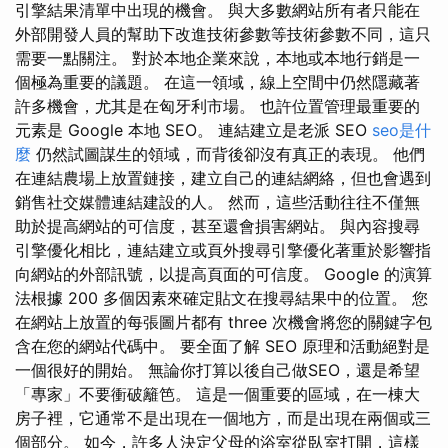
引擎結果清單中出現的機會。 與大多數網站所有者只能在
外部開發人員的幫助下改進技術參數等技術參數不同，這只
需要一點關注。 對於本地企業來說，本地或本地行銷是一
個極為重要的議題。 在這一領域，線上空間中仍然隱藏著
許多機會，尤其是在匈牙利市場。 也許位置管理最重要的
元素是 Google 本地 SEO。 連結建立是老派 SEO
seo是什
麼
仍然試圖謀生的領域，而背後卻沒有真正的表現。 他們
在連結農場上放置鏈接，建立自己的連結網絡，但也會遇到
銷售社交媒體連結建設的人。 然而，這些活動往往不僅無
助於提高網站的可信度，甚至還會損害網站。 與內容搜尋
引擎優化相比，連結建立或頁外搜尋引擎優化著重於影響指
向網站的外部訊號，以提高頁面的可信度。 Google 的演算
法根據 200 多個因素來確定貼文在搜尋結果中的位置。 您
在網站上放置的每張圖片都有 three 次機會將您的關鍵字包
含在您的網站代碼中。 要全面了解 SEO 原理和活動絕對是
一個很好的開始。 無論你打算以後自己做SEO，還是希望
「專家」不要衝破籬笆。 這是一個重要的區域，在一棟大
房子裡，它通常不是出現在一個地方，而是出現在兩個或三
個部分。 如今，許多人決定父母的浴室從臥室打開，這樣