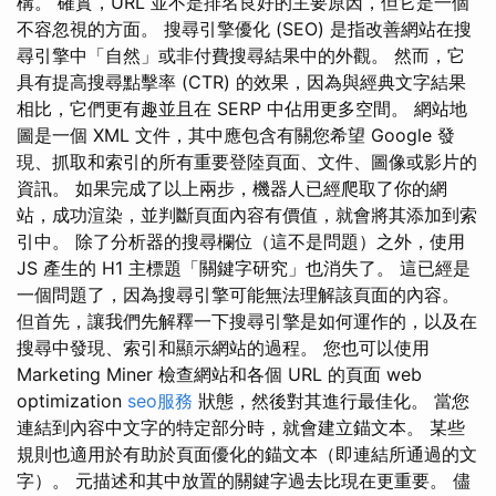
構。 確實，URL 並不是排名良好的主要原因，但它是一個
不容忽視的方面。 搜尋引擎優化 (SEO) 是指改善網站在搜
尋引擎中「自然」或非付費搜尋結果中的外觀。 然而，它
具有提高搜尋點擊率 (CTR) 的效果，因為與經典文字結果
相比，它們更有趣並且在 SERP 中佔用更多空間。 網站地
圖是一個 XML 文件，其中應包含有關您希望 Google 發
現、抓取和索引的所有重要登陸頁面、文件、圖像或影片的
資訊。 如果完成了以上兩步，機器人已經爬取了你的網
站，成功渲染，並判斷頁面內容有價值，就會將其添加到索
引中。 除了分析器的搜尋欄位（這不是問題）之外，使用
JS 產生的 H1 主標題「關鍵字研究」也消失了。 這已經是
一個問題了，因為搜尋引擎可能無法理解該頁面的內容。
但首先，讓我們先解釋一下搜尋引擎是如何運作的，以及在
搜尋中發現、索引和顯示網站的過程。 您也可以使用
Marketing Miner 檢查網站和各個 URL 的頁面 web
optimization
seo服務
狀態，然後對其進行最佳化。 當您
連結到內容中文字的特定部分時，就會建立錨文本。 某些
規則也適用於有助於頁面優化的錨文本（即連結所通過的文
字）。 元描述和其中放置的關鍵字過去比現在更重要。 儘