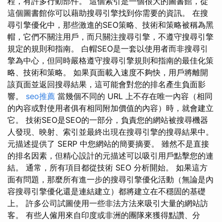
程，有許多行動部件。 這個索引是一個很大的圖書館，從
這個圖書館你可以藉助搜尋引擎找到你需要的資訊。 在搜
尋引擎優化中，那些激進的SEO策略、技術和策略被稱為黑
帽，它們不關注用戶，而只關注搜尋引擎，不遵守搜尋引擎
規定的規則和指南。 白帽SEO是一套以使用者而非搜尋引
擎為中心，但同時嚴格遵守搜尋引擎規則和指南的最佳化策
略、技術和策略。 如果頁面載入速度不夠快，用戶將離開
該頁面並返回搜尋結果，這可能會對您的排名產生負面影
響。
seo推薦
當幾個不同的 URL 上不存在唯一內容（相同
的內容或對使用者俱有相同附加價值的內容）時，就會建立
它。 技術SEO是SEO的一部分，負責您的網站被搜尋機器
人發現、映射、索引並最終出現在搜尋引擎的搜尋結果中。
元描述提供了 SERP 中您網站的簡要摘要。 雖然不是直接
的排名因素，但精心設計的元描述可以吸引用戶點擊您的連
結。 通常，所有項目都從技術 SEO 分析開始。 如果這方
面有問題，那麼所有進一步的搜尋引擎優化活動（無論是內
容搜尋引擎優化還是連結建立）都將建立在不穩固的基礎
上。 許多公司試圖使用一些非法方法來吸引大量的網站訪
客。 有些人僱用來自印度或非洲的團隊來獲得點讚、分