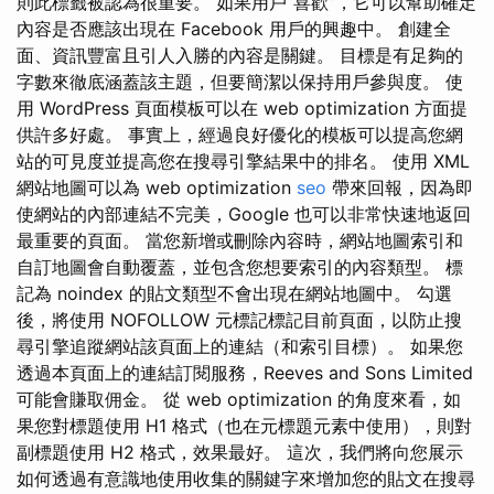
則此標籤被認為很重要。 如果用戶“喜歡”，它可以幫助確定
內容是否應該出現在 Facebook 用戶的興趣中。 創建全
面、資訊豐富且引人入勝的內容是關鍵。 目標是有足夠的
字數來徹底涵蓋該主題，但要簡潔以保持用戶參與度。 使
用 WordPress 頁面模板可以在 web optimization 方面提
供許多好處。 事實上，經過良好優化的模板可以提高您網
站的可見度並提高您在搜尋引擎結果中的排名。 使用 XML
網站地圖可以為 web optimization
seo
帶來回報，因為即
使網站的內部連結不完美，Google 也可以非常快速地返回
最重要的頁面。 當您新增或刪除內容時，網站地圖索引和
自訂地圖會自動覆蓋，並包含您想要索引的內容類型。 標
記為 noindex 的貼文類型不會出現在網站地圖中。 勾選
後，將使用 NOFOLLOW 元標記標記目前頁面，以防止搜
尋引擎追蹤網站該頁面上的連結（和索引目標）。 如果您
透過本頁面上的連結訂閱服務，Reeves and Sons Limited
可能會賺取佣金。 從 web optimization 的角度來看，如
果您對標題使用 H1 格式（也在元標題元素中使用），則對
副標題使用 H2 格式，效果最好。 這次，我們將向您展示
如何透過有意識地使用收集的關鍵字來增加您的貼文在搜尋