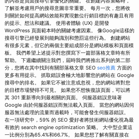
的內容是頁面搜尋引擎優化的關鍵。 在創建內容策略時，
了解並考慮用戶的搜尋意圖非常重要。 每月一次，您將收
到關於如何提高網站效能和實現數位行銷目標的有趣且有用
的提示、想法和建議。 使用者體驗 (UX) 是開發
WordPress 頁面範本時的關鍵考慮因素。 像Google這樣的
搜尋引擎已經發展到能夠識別和懲罰這些行為。 創建網站
有很多元素，但它的兩個主要組成部分是網站模板和頁面模
板。 我們希望上述提示對您撰寫下一篇部落格文章時有所
幫助。 下週繼續關注我們，屆時我們將推出系列的第二部
分，您將在其中找到有關部落格文章 SEO
seo推薦
方面的
更多有用提示。 抓取錯誤會極大地影響您的網站在 Google
搜尋中的排名。 如果它不被注意或忽視，您的網站將對您
的目標市場變得不可見。 如果您不想恢復該頁面，可以將
其 301 重新導向到最相關的頁面。 伺服器錯誤意味著
Google 由於伺服器錯誤而無法載入頁面。 當您的網站因伺
服器無法處理的流量而過載時，可能會發生伺服器錯誤。
在一項研究中，59% 的 SEO 愛好者將技術網站優化視為最
有效的 search engine optimization 策略。 大中型企業這
一比例分別為65.4%和66.7%。 如果您想了解有關直接在