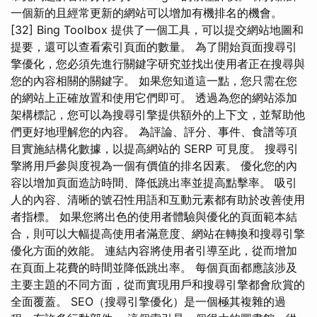
一個新的且經常更新的網站可以增加有機排名的機會。
[32] Bing Toolbox 提供了一個工具，可以提交網站地圖和
提要，還可以查看索引頁面的數量。 為了開始頁面搜尋引
擎優化，您必須先進行關鍵字研究並找出使用者正在搜尋與
您的內容相關的關鍵字。 如果您知道這一點，您只需在您
的網站上正確放置和使用它們即可。 透過為您的網站添加
架構標記，您可以為搜尋引擎提供額外的上下文，並幫助他
們更好地理解您的內容。 為評論、評分、事件、食譜等項
目實施結構化數據，以提高網站的 SERP 可見度。 搜尋引
擎將用戶參與度視為一個有價值的排名因素。 優化您的內
容以增加頁面造訪時間、降低跳出率並提高點擊率。 吸引
人的內容、清晰的號召性用語和互動元素都有助於改善使用
者指標。 如果您將出色的使用者體驗與優化的頁面範本結
合，則可以大幅提高使用者滿意度、網站在轉換和搜尋引擎
優化方面的效能。 連結內容將使用者引導至此，從而增加
在頁面上花費的時間並降低跳出率。 每個頁面都應該涉及
主要主題的不同方面，從而實現用戶和搜尋引擎都會欣賞的
全面覆蓋。 SEO（搜尋引擎優化）是一個極其複雜的過