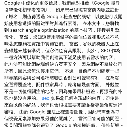
Google 中優化的更多信息，我們絕對推薦《Google 搜尋
引擎優化初學者指南》。 如果您已經擁有當前內容並註冊
了域名，則值得透過 Google 檢查您的網站，以便您可以開
始使用您選擇的關鍵字對其進行索引。 在本文中，您將找
到 search engine optimization 的基本技巧，即搜尋引擎
優化。 當然，您知道使用關鍵字的最佳位置和形式並不意
味著您能夠在實踐中實施它們。 當然，谷歌的機器人正在
變得越來越有準備，但它們也有其限制。 此外，SEO 作為
一種方法可以幫助我們創建真正滿足使用者需求的內容。
此方法可能比網站場解決方案更安全，因為網站不屬於公司
所有，因此您無法停用它們。 不過，目前尚不能確定一些
非專業內容與公司名稱關聯是否對公司聲譽有利。 在為浴
室選擇覆蓋物、配件或家具時，應考慮幾個方面。 外觀並
不是一切值得關注的地方，因為如果用料極差，再漂亮的外
觀也是沒有用的。
seo
如果您已經有現成的內容，即使是
來自以前的網站，我們也會根據需要閱讀並從專業角度進行
審核。 由於 Google 無法正確查看圖像，因此您需要為每
個視覺元素添加效果最佳的關鍵字。 嘗試回答可能的問題 -
常見問題解答部分得到了 Google 的積極評價。 保持新鮮 -