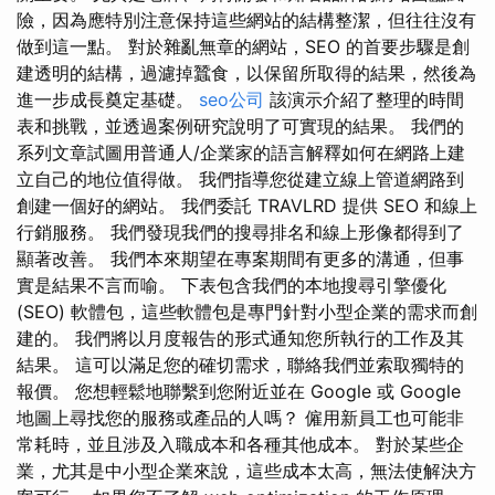
險，因為應特別注意保持這些網站的結構整潔，但往往沒有
做到這一點。 對於雜亂無章的網站，SEO 的首要步驟是創
建透明的結構，過濾掉蠶食，以保留所取得的結果，然後為
進一步成長奠定基礎。
seo公司
該演示介紹了整理的時間
表和挑戰，並透過案例研究說明了可實現的結果。 我們的
系列文章試圖用普通人/企業家的語言解釋如何在網路上建
立自己的地位值得做。 我們指導您從建立線上管道網路到
創建一個好的網站。 我們委託 TRAVLRD 提供 SEO 和線上
行銷服務。 我們發現我們的搜尋排名和線上形像都得到了
顯著改善。 我們本來期望在專案期間有更多的溝通，但事
實是結果不言而喻。 下表包含我們的本地搜尋引擎優化
(SEO) 軟體包，這些軟體包是專門針對小型企業的需求而創
建的。 我們將以月度報告的形式通知您所執行的工作及其
結果。 這可以滿足您的確切需求，聯絡我們並索取獨特的
報價。 您想輕鬆地聯繫到您附近並在 Google 或 Google
地圖上尋找您的服務或產品的人嗎？ 僱用新員工也可能非
常耗時，並且涉及入職成本和各種其他成本。 對於某些企
業，尤其是中小型企業來說，這些成本太高，無法使解決方