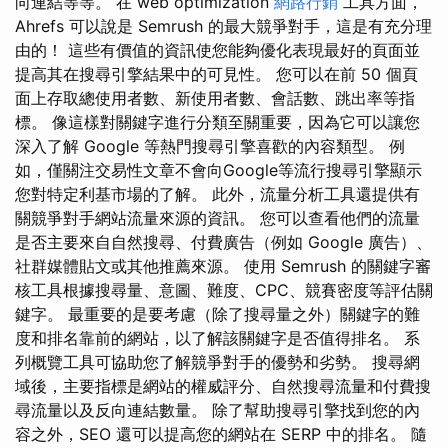
向連結等等。 在 web optimization
網路行銷
工具方面，
Ahrefs 可以說是 Semrush 的最大競爭對手，這是有充分理
由的！ 這些有價值的資訊使您能夠優化表現最好的頁面並
提高其在搜尋引擎結果中的可見性。 您可以在前 50 個頁
面上存取總使用者數、新使用者數、會話數、跳出率等指
標。 像這樣對關鍵字進行分類至關重要，因為它可以讓您
深入了解 Google 等熱門搜尋引擎喜歡的內容類型。 例
如，僅關注交易性文章不會向Google等流行搜尋引擎顯示
您對特定利基市場的了解。 此外，流量分析工具還提供有
關競爭對手網站流量來源的資訊。 您可以查看他們的流量
是否主要來自自然搜尋、付費廣告（例如 Google 廣告）、
社群媒體貼文或其他推薦來源。 使用 Semrush 的關鍵字審
核工具根據搜尋量、意圖、難度、CPC、競賽密度等評估關
鍵字。 最重要的是要考慮（除了搜尋量之外）關鍵字的難
度和排名靠前的網站，以了解該關鍵字是否值得排名。 系
列概覽工具可協助您了解競爭對手的優勢和劣勢。 搜尋網
域後，主要指標是網站的權威評分、自然搜尋流量和付費搜
尋流量以及反向連結數量。 除了幫助搜尋引擎找到您的內
容之外，SEO 還可以提高您的網站在 SERP 中的排名。 隨