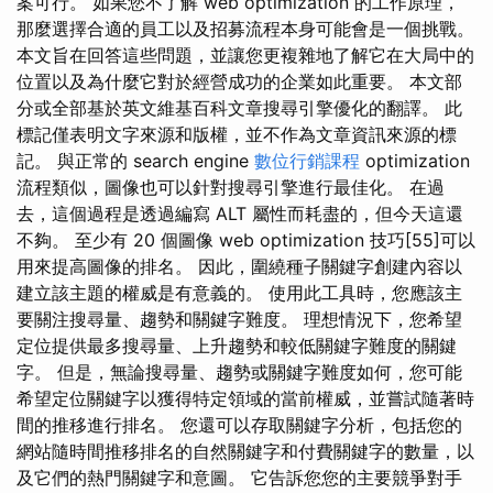
案可行。 如果您不了解 web optimization 的工作原理，
那麼選擇合適的員工以及招募流程本身可能會是一個挑戰。
本文旨在回答這些問題，並讓您更複雜地了解它在大局中的
位置以及為什麼它對於經營成功的企業如此重要。 本文部
分或全部基於英文維基百科文章搜尋引擎優化的翻譯。 此
標記僅表明文字來源和版權，並不作為文章資訊來源的標
記。 與正常的 search engine
數位行銷課程
optimization
流程類似，圖像也可以針對搜尋引擎進行最佳化。 在過
去，這個過程是透過編寫 ALT 屬性而耗盡的，但今天這還
不夠。 至少有 20 個圖像 web optimization 技巧[55]可以
用來提高圖像的排名。 因此，圍繞種子關鍵字創建內容以
建立該主題的權威是有意義的。 使用此工具時，您應該主
要關注搜尋量、趨勢和關鍵字難度。 理想情況下，您希望
定位提供最多搜尋量、上升趨勢和較低關鍵字難度的關鍵
字。 但是，無論搜尋量、趨勢或關鍵字難度如何，您可能
希望定位關鍵字以獲得特定領域的當前權威，並嘗試隨著時
間的推移進行排名。 您還可以存取關鍵字分析，包括您的
網站隨時間推移排名的自然關鍵字和付費關鍵字的數量，以
及它們的熱門關鍵字和意圖。 它告訴您您的主要競爭對手