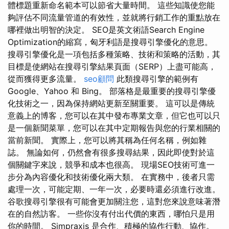
體標題重新命名範本可以節省大量時間。 這些知識使您能
夠評估不同流量管道的有效性，並就將行銷工作的重點放在
哪裡做出明智的決定。 SEO是英文術語Search Engine
Optimization的縮寫，匈牙利語是搜尋引擎優化的意思。
搜尋引擎優化是一項包括多種策略、技術和策略的活動，其
目標是使網站在搜尋引擎結果頁面（SERP）上盡可能高，
從而獲得更多流量。
seo顧問
此類搜尋引擎的範例有
Google、Yahoo 和 Bing。 部落格是最重要的搜尋引擎優
化技術之一，因為保持網站更新至關重要。 這可以是傳統
意義上的博客，您可以在其中發布專業文章，但它也可以只
是一個新聞菜單，您可以在其中定期報告與您的行業相關的
當前新聞。 實際上，您可以將其稱為任何名稱，例如雜
誌。 無論如何，仍然會有很多搜尋結果，因此即使對於這
個關鍵字來說，競爭和成本也很高。 現場SEO技術可進一
步分為內容優化和技術優化兩大類。 在實務中，後者只需
處理一次，可能定期、一年一次，必要時還必須進行改進。
谷歌搜尋引擎很有可能會更加關注您，這對您來說意味著潛
在的自然訪客。 一些你沒有付出代價的東西，哪怕只是用
你的時間。 Simpraxis 是合作、積極的協作行動、協作。