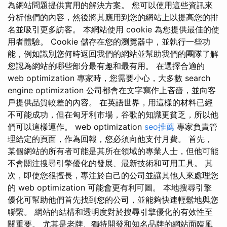
為網站問題提供實用的解決方案。 您可以使用這些資訊來
分析他們的內容，然後將其應用到您的網站上以提高您的排
名並吸引更多訪客。 本網站使用 cookie 為您提供最佳的使
用者體驗。 Cookie 儲存在您的瀏覽器中，並執行一些功
能，例如識別您何時返回我們的網站並幫助我們的團隊了解
您認為網站的哪些部分最有趣和最有用。 在選擇合適的
web optimization 專家時，您需要小心，大多數 search
engine optimization 公司都會在文字寫作上吝嗇，並向客
戶提供品質較差的內容。 在英語世界，用這樣的材料已經
不可能成功，但在匈牙利市場，谷歌的知識更貧乏，所以他
們可以這樣運作。 web optimization
seo推薦
專家負責管
理給定的頁面，作為回報，您必須向他支付月費。 首先，
某個網站的所有者可能是其所在領域的專業人士，但他可能
不會關注搜尋引擎優化的發展、最​​新技術和可用工具。 其
次，即使您很擅長，專注於自己的公司並讓其他人來處理您
的 web optimization 可能會更有利可圖。 本地搜尋引擎
優化可幫助他們首先找到您的公司，並能夠快速輕鬆地與您
聯繫。 網站的結構和透明度對於搜尋引擎優化的有效性至
關重要。 尤其是老牌、獨特開發和知名品牌的網站面臨風