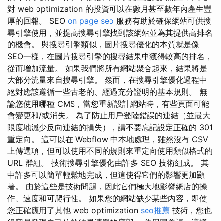
對 web optimization 的投資可以在數月甚至數年內產生豐
厚的回報。 SEO
on page seo
服務有助於確保網站可供搜
尋引擎使用，並提高搜尋引擎找到該網站並為其提供高排名
的機會。 與搜尋引擎類似，圖片搜尋優化的本質就是像
SEO一樣，在圖片搜尋引擎的搜尋結果中獲得較高的排名，
從而增加流量。 如果我們將所有網站聚合起來，結果將是
大部分流量來自搜尋引擎。 然而，在搜尋引擎優化過程中
絕對應該遵循一些古老的、經過充分證明的基本規則。 無
論您使用哪種 CMS，當您重新設計網站時，有些頁面可能
會變更和/或消失。 為了防止用戶登陸錯誤的連結（並最大
限度地減少反向連結的損失），請不要忘記設定正確的 301
重定向。 這可以在 Webflow 中本地處理，雖然沒有 CSV
上傳選項，但可以使用不同的規則來重定向使用類似格式的
URL 群組。 技術搜尋引擎優化由許多 SEO 技術組成。 其
中許多可以簡單輕鬆地完成，但這使得它們的影響更加顯
著。 由於這些是技術問題，因此它們極大地影響網店的操
作、速度和可爬行性。 如果您的網站缺少某些內容，即使
您正確應用了其他 web optimization
seo推薦
技術，您也