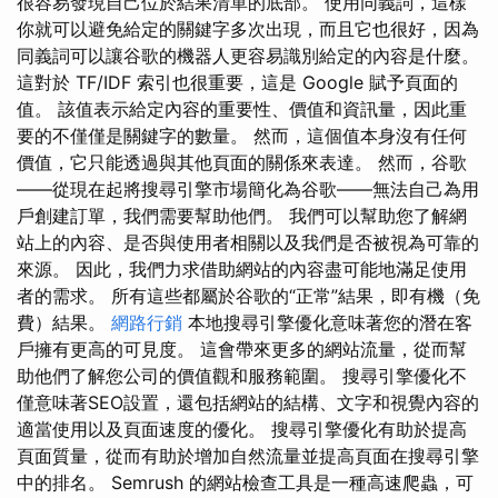
很容易發現自己位於結果清單的底部。 使用同義詞，這樣
你就可以避免給定的關鍵字多次出現，而且它也很好，因為
同義詞可以讓谷歌的機器人更容易識別給定的內容是什麼。
這對於 TF/IDF 索引也很重要，這是 Google 賦予頁面的
值。 該值表示給定內容的重要性、價值和資訊量，因此重
要的不僅僅是關鍵字的數量。 然而，這個值本身沒有任何
價值，它只能透過與其他頁面的關係來表達。 然而，谷歌
——從現在起將搜尋引擎市場簡化為谷歌——無法自己為用
戶創建訂單，我們需要幫助他們。 我們可以幫助您了解網
站上的內容、是否與使用者相關以及我們是否被視為可靠的
來源。 因此，我們力求借助網站的內容盡可能地滿足使用
者的需求。 所有這些都屬於谷歌的“正常”結果，即有機（免
費）結果。
網路行銷
本地搜尋引擎優化意味著您的潛在客
戶擁有更高的可見度。 這會帶來更多的網站流量，從而幫
助他們了解您公司的價值觀和服務範圍。 搜尋引擎優化不
僅意味著SEO設置，還包括網站的結構、文字和視覺內容的
適當使用以及頁面速度的優化。 搜尋引擎優化有助於提高
頁面質量，從而有助於增加自然流量並提高頁面在搜尋引擎
中的排名。 Semrush 的網站檢查工具是一種高速爬蟲，可