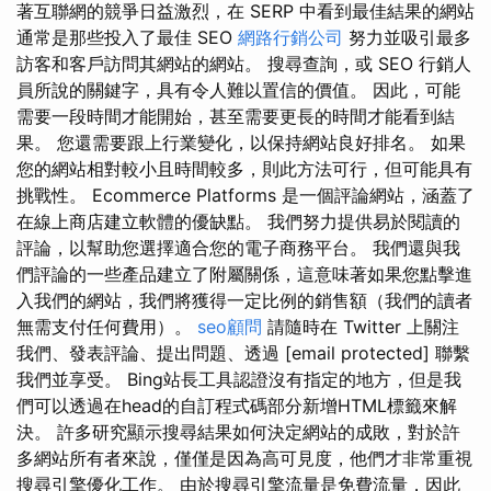
著互聯網的競爭日益激烈，在 SERP 中看到最佳結果的網站
通常是那些投入了最佳 SEO
網路行銷公司
努力並吸引最多
訪客和客戶訪問其網站的網站。 搜尋查詢，或 SEO 行銷人
員所說的關鍵字，具有令人難以置信的價值。 因此，可能
需要一段時間才能開始，甚至需要更長的時間才能看到結
果。 您還需要跟上行業變化，以保持網站良好排名。 如果
您的網站相對較小且時間較多，則此方法可行，但可能具有
挑戰性。 Ecommerce Platforms 是一個評論網站，涵蓋了
在線上商店建立軟體的優缺點。 我們努力提供易於閱讀的
評論，以幫助您選擇適合您的電子商務平台。 我們還與我
們評論的一些產品建立了附屬關係，這意味著如果您點擊進
入我們的網站，我們將獲得一定比例的銷售額（我們的讀者
無需支付任何費用）。
seo顧問
請隨時在 Twitter 上關注
我們、發表評論、提出問題、透過 [email protected] 聯繫
我們並享受。 Bing站長工具認證沒有指定的地方，但是我
們可以透過在head的自訂程式碼部分新增HTML標籤來解
決。 許多研究顯示搜尋結果如何決定網站的成敗，對於許
多網站所有者來說，僅僅是因為高可見度，他們才非常重視
搜尋引擎優化工作。 由於搜尋引擎流量是免費流量，因此