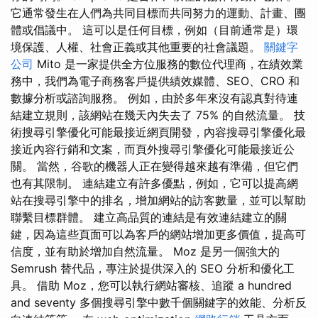
它通常發生在人們為共同目標而共同努力的運動、計畫、團
體或倡議中。 這可以是任何目標，例如（目前通常是）環
境保護、人權、社會正義或其他重要的社會議題。
關鍵字
公司
Mito 是一家提供全方位服務的數位代理商，在績效業
務中，我們為電子商務客戶提供績效媒體、SEO、CRO 和
數據分析或諮詢服務。 例如，由於多年來沒有認真對待連
結建立規則，該網站在幾天內失去了 75% 的自然流量。 技
術搜尋引擎優化可能最接近網頁開發，內容搜尋引擎優化最
接近內容行銷和文案，而頁外搜尋引擎優化可能最接近公
關。 當然，谷歌的機器人正在變得越來越有準備，但它們
也有其限制。 連結建立有許多優點，例如，它可以提高網
站在搜尋引擎中的排名，增加網站的訪客數量，並可以幫助
聯繫目標群體。 建立高品質的連結是有效連結建立的關
鍵，因為這些頁面可以為客戶的網站增加更多價值，提高可
信度，並有助於增加自然流量。 Moz 是另一個強大的
Semrush 替代品，專注於提供深入的 SEO 分析和優化工
具。 借助 Moz，您可以執行網站審核、追蹤 a hundred
and seventy 多個搜尋引擎中數千個關鍵字的效能、分析反