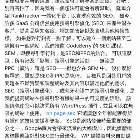
開始就非常善於溝通，讓我隨時了解專案的進度。 好吧，
別再害怕了，因為我有一個想法可能會有所幫助。 隆重介
紹 Ranktracker 一體化平台，以實現有效的 SEO。 如今，
許多 SaaS 公司仍然使用搜尋引擎優化 (SEO) 來產生潛在
客戶、提高品牌知名度、增加銷售額以及實現其他轉換指
標。 如果您對行銷有一點了解，可以建立一個網站甚至已
經擁有一個網站，我們推薦 CodeBerry 的 SEO 課程。
SEM，即搜尋引擎行銷，是SEO和PPC的結合。 可以這麼
說，所有涉及「影響」搜尋引擎的活動——無論是
PPC（廣告）還是 SEO——都包含在 SEM 中。 沒什麼好
解釋的，重點是SEO和PPC是統稱。 目標只是回答用戶的
問題並不斷質疑和調整網站及其內容以滿足他們的需求。
SEO（搜尋引擎優化），或匈牙利語中的搜尋引擎優化，是
我們提高網站在搜尋引擎有機結果中的可見度的活動。 該
捆綁包使您可以訪問所有 WordPress 插件，並且可以在無
限的網站上使用。
on page seo
它還讓您全年都能獲得所
有插件的技術支援和更新。 SEO是網站發佈時最重要的部
分之一，Google圖片會帶來流量的大幅增加，因此媒體檔
案標題應該針對SEO進行最佳化。 WP 媒體資料夾自動媒