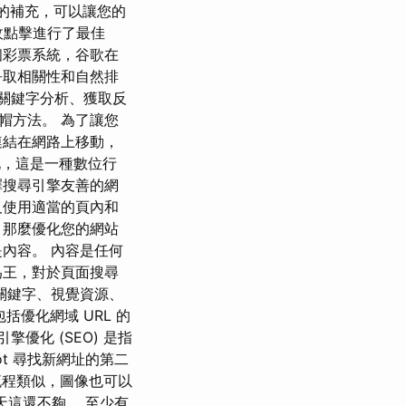
好的補充，可以讓您的
接收點擊進行了最佳
個彩票系統，谷歌在
爭取相關性和自然排
關鍵字分析、獲取反
帽方法。 為了讓您
連結在網路上移動，
優化，這是一種數位行
擇搜尋引擎友善的網
及使用適當的頁內和
，那麼優化您的網站
內容。 內容是任何
為王，對於頁面搜尋
關鍵字、視覺資源、
還包括優化網域 URL 的
優化 (SEO) 是指
ot 尋找新網址的第二
流程類似，圖像也可以
天這還不夠。 至少有