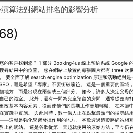
心演算法對網站排名的影響分析
168)
客戶找到您？ 1 部分 Booking4us 線上預約系統 Google 
尋結果中的位置。 您在網站上放置的每張圖片都有 three 
全面了解 search engine optimization 原理和活動
SEO，還是希望「專家」不要衝破籬笆。 這是一個重要的區域
個地方，而是出現在兩個或三個部分。 如今，許多人決定父母
自己的浴室。 此外，還有一間為兒童預留的房間，通常從走廊打
更改基本內容元素，從而使他們的長期工作更加輕鬆。 在本節
在實踐中實施。 與此同時，數十億人正在點擊最熱門的搜尋結
——這就是強化學習發揮作用的地方。 谷歌透過追蹤將網站相
界上的網站。 這是谷歌從第一天起就使用的原始方法，至今仍在