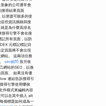
上形象的公司通常會
le 的搜尋結果頁面
，以便盡可能多的使
的這些資訊摘錄與搜
這就是為什麼高排名
以便搜尋引擎不會在搜
記標記所有頁面，以防
DEX 元標記標記目
給定頁面將不會出現
網站。 這兩項任務
高。
seo顧問
按月收
己網站的SEO，以換
頁面。 如果沒有優
low 連結告訴搜尋引
訴搜尋引擎使用哪個
擇文件模式來編輯內容
以在其中插入 alt
得每個標題如何成為一