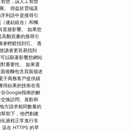
工智慧，該人工智慧
展。 得益於雲端及
匈牙利語中是搜尋引
威（連結組合）和獨
有直接影響。 如果您
了提高翻頁書的搜尋引
在讀者輕鬆找到它。 透
使讀者更容易找到
置可以顯著影響您網站
對重要性。 如果選
的頁面後麵包含頁面描述
為電子商務客戶提供績
易獲得結果的技術在長
Google指南的解
中交換訪問、喜歡和
何地方請求相同數量的
的幫助下，他們創建
消化過程正常進行非
在 HTTPS 的早