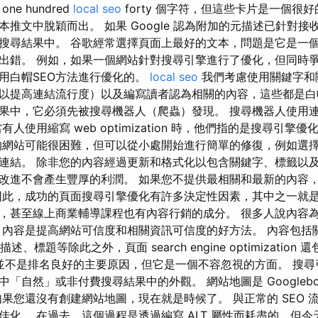
e hundred
local seo
forty 個字符，但這些卡片是一個很
推文中脫穎而出。 如果 Google 認為附加的元描述已針對
搜尋結果中。 谷歌經常選擇頁面上最好的文本，問題是它是一
出錯。 例如，如果一個網站針對搜尋引擎進行了優化，但同時
用白帽SEO方法進行優化的。
local seo
我們考慮使用關鍵字和
以提高連結流行度）以及編寫讀者認為相關的內容，這些都是白
果中，它必須先被搜尋機器人（爬蟲）發現。 搜尋機器人使用
人使用縮寫 web optimization 時，他們指的是搜尋引擎
的網站可能很困難，但可以從小處開始進行簡單的修復，例如選
連結。 除非您的內容經過更新和格式化以包含關鍵字、標籤以
改進不會產生豐厚的利潤。 如果您不提供最相關和最新的內容
因此，成功的頁面搜尋引擎優化有許多決定性因素，其中之一就是
，甚至線上商業輔導課程也有內容行銷的成分。 很多人說內容
 內容是提高網站可信度和相關資訊可信度的好方法。 內容包括
述、標題等除此之外，頁面 search engine optimization 
 並不是排名良好的主要原因，但它是一個不容忽視的方面。 搜尋引擎
「自然」或非付費搜尋結果中的外觀。 網站地圖是 Googleb
如果您還沒有創建網站地圖，現在就是時候了。 與正常的 SEO 
佳化。 在過去，這個過程是透過編寫 ALT 屬性而耗盡的，但今