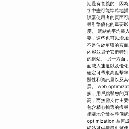
期是有意義的，因為
字中盡可能準確地描述
讀器使用者的頁面可
尋引擎優化的重要影
度。 網站的平均載
要，這些也可以增加
不是位於單獨的頁面上
內容並賦予它們特別
的網站。 另一方面，
面載入速度以及優化
確定可帶來高點擊率
關性和資訊量以及其
展。 web optimiza
多，用戶點擊您的頁
高，而無需支付主要
包含精心挑選的搜尋引擎演
相關地分散在整個網站中
optimization
網站可供搜尋引擎使