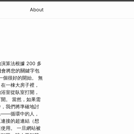
About
的演算法根據 200 多
次機會將您的關鍵字包
絕對是一個很好的開始。 無
，在一棟大房子裡，
的浴室從臥室打開，
開。 當然，如果需
中，我們將準確地討
果——循環中的人，
互連接的超連結（想
使用。 一旦網站被