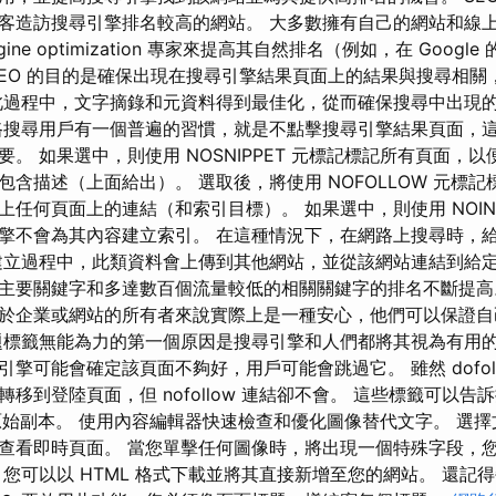
客造訪搜尋引擎排名較高的網站。 大多數擁有自己的網站和線
ngine optimization 專家來提高其自然排名（例如，在 Goog
SEO 的目的是確保出現在搜尋引擎結果頁面上的結果與搜尋相關
此過程中，文字摘錄和元資料得到最佳化，從而確保搜尋中出現
路搜尋用戶有一個普遍的習慣，就是不點擊搜尋引擎結果頁面，
。 如果選中，則使用 NOSNIPPET 元標記標記所有頁面，
含描述（上面給出）。 選取後，將使用 NOFOLLOW 元標
任何頁面上的連結（和索引目標）。 如果選中，則使用 NOIN
擎不會為其內容建立索引。 在這種情況下，在網路上搜尋時，
建立過程中，此類資料會上傳到其他網站，並從該網站連結到給定
主要關鍵字和多達數百個流量較低的相關關鍵字的排名不斷提
於企業或網站的所有者來說實際上是一種安心，他們可以保證自
題標籤無能為力的第一個原因是搜尋引擎和人們都將其視為有用的
擎可能會確定該頁面不夠好，用戶可能會跳過它。 雖然 dofol
移到登陸頁面，但 nofollow 連結卻不會。 這些標籤可以告
的原始副本。 使用內容編輯器快速檢查和優化圖像替代文字。 選
查看即時頁面。 當您單擊任何圖像時，將出現一個特殊字段，您可
，您可以以 HTML 格式下載並將其直接新增至您的網站。 還記