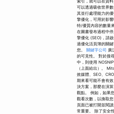
索引，就可以在資料
可以透過吸收世界數
其並行處理能力的優
擎優化，可用於影響
特/優質內容的數量
在圖書發布過程中停用
擎優化 (SEO)，
過優化活頁簿的關鍵
您。
關鍵字公司
廣
的可見性。 對於搜
中，則使用 NOSN
（上面給出）。 M
效媒體、SEO、C
期來看可能不會有效
決方案，那麼在演算
觀點。 例如，如果您在
觀看次數，以換取您
頁面已被打開並閱讀
常重要。 除了安全性