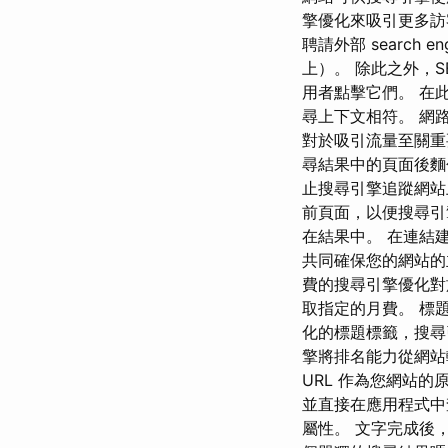
擎優化來吸引更多訪
聘請外部 search e
上）。 除此之外，
用者點擊它們。 在
尋上下文相符。 網
對於吸引流量至關重要
尋結果中的頁面後麵包
止搜尋引擎追蹤網站上
前頁面，以便搜尋引
在結果中。 在連結
共同確保您的網站的
費的搜尋引擎優化對
取指定的月費。 標
化的標題標籤，搜尋引
擎將排名能力從網站轉
URL 作為您網站
並直接在應用程式中
屬性。 文字完成後