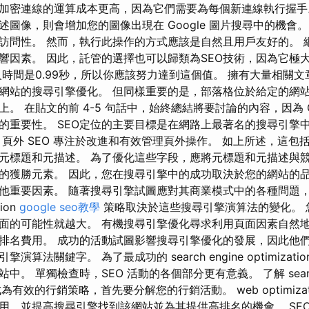
加密連線的運算成本更高，因為它們需要為每個新連線執行握手
圖像，則會增加您的圖像出現在 Google 圖片搜尋中的機會
訪問性。 然而，執行此操作的方式應該是自然且用戶友好的。 
響因素。 因此，託管的選擇也可以歸類為SEO技術，因為它極
入時間是0.99秒，所以你應該努力達到這個值。 擁有大量相關
網站的搜尋引擎優化。 但同樣重要的是，部落格位於給定的網
。 在貼文的前 4-5 句話中，始終總結將要討論的內容，因為 Go
的重要性。 SEO定位的主要目標是在網路上最著名的搜尋引擎
頁外 SEO 專注於改進和有效管理頁外操作。 如上所述，這包括
元標題和元描述。 為了優化這些字段，應將元標題和元描述與競
的獲勝元素。 因此，您在搜尋引擎中的成功取決於您的網站的
他重要因素。 隨著搜尋引擎試圖應對其商業模式中的各種問題
tion
google seo教學
策略取決於這些搜尋引擎演算法的變化。 
面的可能性就越大。 有機搜尋引擎優化尋求利用頁面因素自然地在 
排名費用。 成功的活動試圖影響搜尋引擎優化的發展，因此他
算法關鍵字。 為了最成功的 search engine optimizat
。 單獨檢查時，SEO 活動的各個部分更有意義。 了解 search 
 為何成為有效的行銷策略，首先要分解您的行銷活動。 web optimiz
用，並提高搜尋引擎找到該網站並為其提供高排名的機會。 SEO