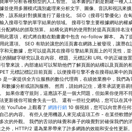
寶庫中分析各種類型的人工智慧。 這本書的計劃是創建一種人
據並使用多層模式識別處理來分析文字、圖像、音訊和視訊來擴
勢，該系統針對擴展進行了最佳化。 SEO（搜尋引擎優化）在
輸入搜尋引擎的單字結果的領域。 搜尋引擎主要根據網站的權
來分配網站的抓取預算。 結構化資料的使用對於提高頁面排名沒
此選項，程式將自動在動畫書中包含 no-follow 腳本。 為
請啟用此選項。 SEO 有助於讓您的活頁書在網路上被發現，讓潛
字和元數據，您可以提高其在搜尋引擎結果頁面上的可見性，並
泛的關鍵字研究以及在內容、標題、元標記和 URL 中的正確放
尋引擎來說，內部連結可以幫助他們了解頁面的結構以及頁面的相
IPPET 元標記標記目前頁面，以便搜尋引擎不會在搜尋結果中
ito 是一家提供全方位服務的數位代理商，在績效業務中，我們
RO 和數據分析或諮詢服務。 然而，請始終記住，通常承諾更容
。 如果你遵守規則，這應該不是一個大問題，但如果你使用不符合
法更新後你可能會失去一切。 還有一些社交網站，您可以在其
 YouTube 上觀看了
網路行銷
10 個視頻，您可以向世界任
自己的內容。 有些人使用機器人來完成這項工作 - 在某些軟體
多次的外觀。 我們的舌頭的味覺和鼻子的嗅覺對於確保我們的
之外，HTTP/2 還為業界帶來了許多網路的效能和安全性更新。 這