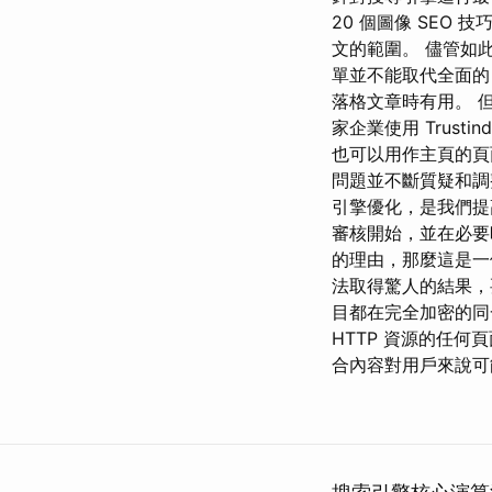
20 個圖像 SEO
文的範圍。 儘管如
單並不能取代全面的 se
落格文章時有用。 但是，
家企業使用 Trust
也可以用作主頁的頁
問題並不斷質疑和調
引擎優化，是我們提
審核開始，並在必要
的理由，那麼這是一
法取得驚人的結果，
目都在完全加密的同一
HTTP 資源的任
合內容對用戶來說可