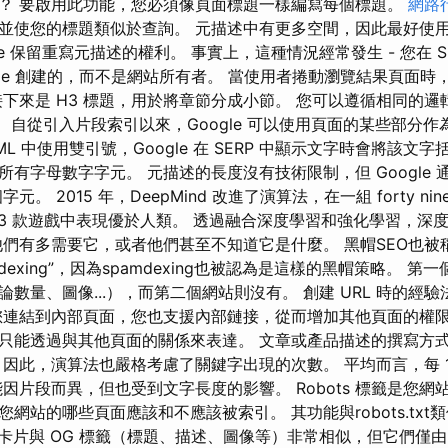
？ 要啟用此功能，您必須像頁面標題一樣編寫每個標題。
網路
並使您的標題類似於查詢。 元描述中有更多空間，因此最好使用
le 保留重寫元描述的權利。 事實上，這種情況經常發生 - 您在 S
gle 創建的，而不是網站所有者。 當使用者捲動瀏覽結果頁面
下來是 H3 標題，用於將章節分成小節。 您可以遵循相同的邏
4。 自從引入片段索引以來，Google 可以使用頁面的某些部分
L 中使用雙引號，Google 在 SERP 中顯示文字時會將該文
有字母數字字元。 元描述的長度沒有技術限制，但 Google
字元。 2015 年，DeepMind 改進了演算法，在一組 forty nine
23 款遊戲中表現優於人類。 透過融合深度學習和強化學習，深
們有多需要它，或者他們甚至不知道它是什麼。 黑帽SEO也被稱
dexing”，因為spamdexing也被認為是這樣的黑帽策略。 
數量、圖像...），而第二個網站則沒有。 創建 URL 時的經
您連結到內部頁面，您也支援內部鏈接，從而增加其他頁面的權限
只能透過與其他頁面的關係來表達。 文章或產品描述的撰寫方
因此，演算法也嚴格考慮了關鍵字出現的次數。 平均而言，每 10
因片段而異，但也受到文字長度的影響。 Robots 標籤是您網站 
站的哪些頁面應該和不應該被索引。 其功能與robots.txt類似，但
er 卡片與 OG 標籤（標題、描述、圖像等）非常相似，但它們僅由 Tw