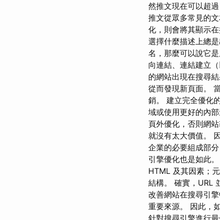
然推文現在可以超過 on
推文從眾多常見的文本
化，則會將其顯示在
選擇什麼描述上總是
名，那麼可以說它是
向連結、連結建立（
的網站出現在搜尋結
從而發現新頁面。 當有
銷。 建立完全優化
域或使用更好的內部
頁外優化，否則網站
就沒有太大價值。 
企業的必要組成部分
引擎優化也是如此。
HTML 及其因素；元描
結構。 確實，URL
改善網站在搜尋引擎中
重要來源。 因此，
針對搜尋引擎進行最