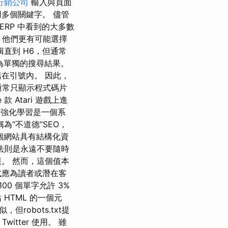
行銷公司
輸入與頁面
多個關鍵字。 儘管
ERP 中看到的大多數
時，他們更有可能選擇
輯直到 H6，但通常
作為單獨的搜尋結果。
字括在引號內。 因此，
 通常只顯示程式碼片
 款 Atari 遊戲上進
度強化學習是一個系
為“不道德”SEO，
第一個網站具有結構化資
驗法則是永遠不要隨時
。 然而，這個值本
式應為讀者或潛在客
0 個單字允許 3%
HTML 的一個元
robots.txt提
itter 使用。 雖