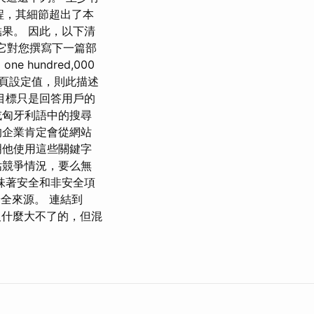
過程，其細節超出了本
果。 因此，以下清
希望它對您撰寫下一篇部
 hundred,000
為主頁設定值，則此描述
目標只是回答用戶的
或匈牙利語中的搜尋
的企業肯定會從網站
明他使用這些關鍵字
估競爭情況，要么無
味著安全和非安全項
安全來源。 連結到
沒什麼大不了的，但混