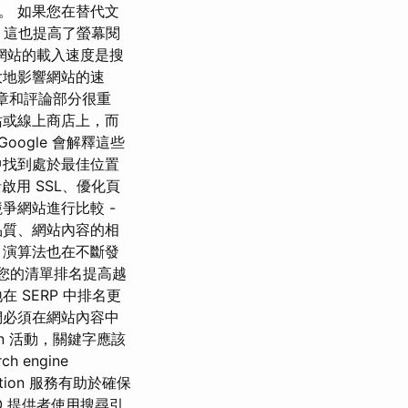
。 如果您在替代文
。 這也提高了螢幕閱
網站的載入速度是搜
大地影響網站的速
文章和評論部分很重
站或線上商店上，而
ogle 會解釋這些
中找到處於最佳位置
啟用 SSL、優化頁
爭網站進行比較 -
品質、網站內容的相
，演算法也在不斷發
您的清單排名提高越
SERP 中排名更
們必須在網站內容中
ion 活動，關鍵字應該
engine
ation 服務有助於確保
 提供者使用搜尋引