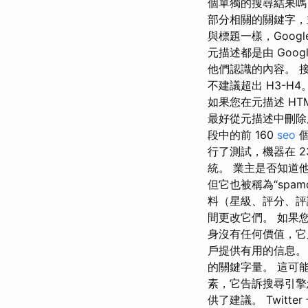
個單獨的搜尋結果嗎
部分相關的關鍵字，
與標題一樣，Goog
元描述都是由 Goo
他們認識的內容。 接
不建議超出 H3-H
如果您在元描述 HTM
最好從元描述中刪除所
段中的前 160
seo
個
行了測試，機器在 
統。 業主是否知道他
但它也被稱為“spam
料（星級、評分、評論
間更改它們。 如果
身沒有任何價值，它
戶提供有用的信息。 
的關鍵字量。 這可能
素，它告訴搜尋引擎您網
供了建議。 Twitt