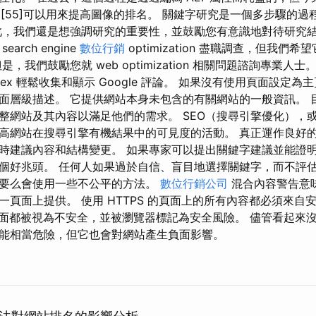
 技巧[55]可以用來提高圖像的排名。 關鍵字研究是一個多步驟的
此，我們還是想強調研究的重要性，並鼓勵您有意識地對待研究結
arch engine
數位行銷
optimization 盡職調查，但我們
我們鼓勵您就 web optimization 相關問題諮詢專業人士。 one
index 輕鬆收集和顯示 Google 評論。 如果沒有使用頁面設定
面層級描述。 它提供網站本身未包含的有關網站的一般資訊。 
整網站及其內容以滿足他們的需求。 SEO（搜尋引擎優化），
高網站在搜尋引擎有機結果中的可見度的活動。 真正運作良好
時建議內容和結構變更。 如果專家可以提出關鍵字建議並能證
個好兆頭。 任何人如果過於自信、盲目地選擇關鍵字，而不評
要么會使用一些不公平的方法。
數位行銷公司
混合內容警告意
頁面上提供。 使用 HTTPS 的頁面上的所有內容都必須來自
何頁面都被視為不安全，並被瀏覽器標記為安全風險。 儘管看起來
能相當危險，但它也會對網站產生負面影響。