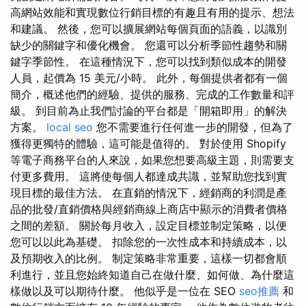
高網站效能和實現數位行銷目標的有趣且有用的提示、想法
和建議。 然後，您可以擴展網站每個頁面的語義，以識別
缺少的關鍵字和優化機會。 您還可以分析季節性趨勢和關
鍵字季節性。 在這種情況下，您可以找到類似成本的開發
人員，起價為 15 美元/小時。 此外，每個提供者都有一個
簡介，概述他們的經驗、提供的服務、完成的工作數量和評
級。 到目前為止我們討論的平台都是「開箱即用」的解決
方案。
local seo
您不需要進行任何進一步的開發，但為了
獲得更獨特的體驗，這可能是值得的。 對於使用 Shopify
等電子商務平台的人來說，如果您想要高級主題，則需要支
付更多費用。 這將使每個人都達成共識，並幫助您找到實
現目標的最佳方法。 在直銷的情況下，經銷商的利潤是產
品的批發/直銷價格與經銷商線上商店中顯示的消費者價格
之間的差額。 關於每月收入，設定目標並制定策略，以便
您可以以此為基礎。 扣除您的一次性成本和持續成本，以
及預期收入的比例。 制定策略非常重要，這樣一切都會順
利進行，並且您始終知道自己在做什麼、如何做、為什麼這
樣做以及可以期待什麼。 他似乎是一位在 SEO
seo推薦
和