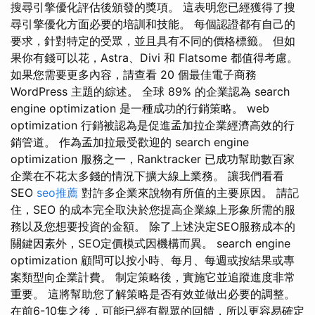
搜尋引擎優化評估後頒發的獎項。 這表明您已經獲得了搜
尋引擎優化方面必要的培訓和技能。 每個認證都有自己的
要求，針對特定的受眾，並且具有不同的價格標籤。 但如
果你有錢可以花，Astra、Divi 和 Flatsome 都值得考慮。
如果您需要更多內容，請查看 20 個最佳電子商務
WordPress 主題的綜述。 全球 89% 的企業認為 search
engine optimization 是一種成功的行銷策略。 web
optimization 行銷被認為是促進孟加拉企業經濟高效的行
銷管道。 作為孟加拉最受歡迎的 search engine
optimization 服務之一，Ranktracker 已成功幫助數百家
企業在不花太多錢的情況下擴大線上業務。 讓我們看看
SEO
seo推薦
對許多企業來說物有所值的主要原因。 請記
住，SEO 的成本完全取決於您提高企業線上形象所需的服
務以及您想要投資的金額。 除了上述決定SEO服務成本的
關鍵因素外，SEO定價模式因機構而異。 search engine
optimization 顧問可以按小時、每月、每週或按結果或專
案類型向企業計費。 制定策略後，實施它並追蹤進度非常
重要。 這將幫助您了解策略是否有效並做出必要的調整。
在前6-10集之後，可能已經有觀眾的回饋，所以更容易確定