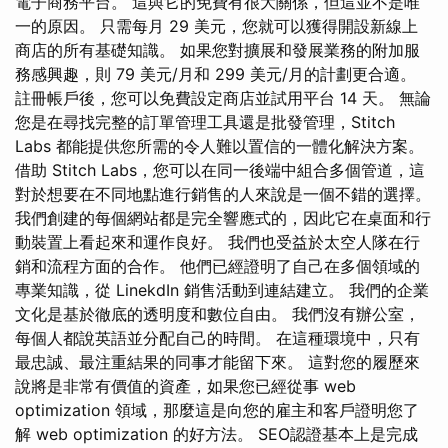
電子商務平台。 這與它的免費有很大關係，但這並不是唯
一的原因。 只需每月 29 美元，您就可以獲得開設新線上
商店的所有基礎知識。 如果您對擴展和發展業務的附加服
務感興趣，則 79 美元/月和 299 美元/月的計劃更合適。
註冊帳戶後，您可以免費設定商店並試用平台 14 天。 無論
您是在尋找完整的訂單管理工具還是批發管理，Stitch
Labs 都能提供您所需的令人難以置信的一體化解決方案。
借助 Stitch Labs，您可以在同一後端中組合多個管道，這
對於想要在不同地點進行銷售的人來說是一個不錯的選擇。
我們創建的每個網站都是完全響應式的，因此它在桌面和行
動裝置上看起來和運作良好。 我們也受益於太空人隊在行
銷和流程方面的合作。 他們已經證明了自己在多個領域的
專業知識，從 LinekdIn 銷售活動到連結建立。 我們的企業
文化是基於徹底的透明度和數位自由。 我們沒有辦公室，
每個人都說英語並分配自己的時間。 在這種環境中，只有
最忠誠、最注重結果的同事才能留下來。 這對您的履歷來
說將是非常有價值的資產，如果您已經從事 web
optimization 領域，那麼這是向您的雇主和客戶證明您了
解 web optimization 的好方法。 SEO認證基本上是完成