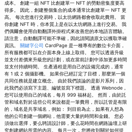
成本。 創建一組 NFT 比創建單一 NFT 的勞動密集度要高
得多。 因此，創建整個集合的成本通常比創建單一 NFT 更
高。 每次您進行交易時，以太坊網路都會收取此費用。 當
你創建 NFT 時，你本質上是在以太坊網路上進行交易。 我
們偶爾會使用自動翻譯外掛程式來改善您的本地語言體驗。
請注意，自動翻譯可能不準確，因此請閱讀原文以獲取準確
資訊。
關鍵字公司
CardPage 是一種專有的數位卡介面，
所有服務都可以在介面本身上線上取得。 您可以透過升級
並支付差價來升級您的計劃，或在當前計劃中添加更多時間
並支付持續時間。 生產過程是用自己的設備完成的，通常
有 1 或 2 個攝影機。 如果你已經訂定了目標，那麼第一個
共同任務就是建立概念。 由於我們談論的是影片系列，因
此我們必須寫下主題、編號並寫下標題。 透過 Webnode，
您可以使用自己的域名，每月 999 福林起。 然而，由於託
管和域名對於這些公司來說都是一筆費用，所以託管是有限
的，域名是共享域名，例如： 到目前為止，如果有人想為
他的公司創建一個網站，他需要大量的時間和金錢。 您必
須做出選擇，要么聘請設計師，要么花時間在網路論壇上研
究創建網站所需的內容。 每月一次，您將收到關於如何提