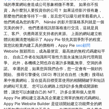
域的專業網站會造成公司形象稍微不專業。 如果你不投
資，為什麼別人要投資你的公司？ 如果這些影片很有趣，
那麼他們就會等待下一個，並且您可以吸引經常觀看的人，
他們將成為您的客戶。 Nánási 的影片部落格系列就是一個
完美的例子。 他們透過視訊部落格進行交流，這就是員
工、客戶、供應商甚至支持者的來源。 上面的網站建立軟
體比較圖清楚地顯示了 Appy Pie 領先其競爭對手的程度。
當您比較業內建工具的價格時，Appy Pie
seo顧問
Website 脫穎而出，成為最便宜、最高效的無程式碼建站平
台。 自由工作者在知識和可靠性方面永遠無法與代理商競
爭。 此外，各機構之間也存在著許多雜亂無章、空洞的承
諾。 幸運的是，如果您與我們合作，您一定會有一個好的
開始。 搜尋引擎優化 (SEO) 專注於在自然（免費）搜尋結
果中推廣網站，旨在提高目標受眾使用的相關關鍵字和短語
的網站可見度。 您可以在網路上找到許多免費或開源軟
體，讓您可以創建自己的 NFT。 許多企業和個人使用
Appy Pie 網站建立器為其企業建立簡單的無程式碼網站。
Appy Pie Website Builder 是從頭開始建立功能齊全的網