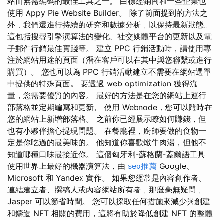
站而無需編碼的最佳工具之一。 白標經銷商和一些企業也
使用 Appy Pie Website Builder。 除了前面提到的方法之
外，我們還進行持續的研究和數據分析，以保持最新狀態。
這包括搜尋引擎演算法的變化、社交媒體平台的更新以及電
子郵件行銷最佳實踐等。 建立 PPC 行銷活動時，請使用專
注於網站用途的頁面（潛在客戶可以在其中與您聯繫或進行
購買）。 您也可以為 PPC 行銷活動建立不需要在網站選單
中提供的特殊頁面。 要透過 web optimization 獲得流
量，您需要優質的內容。 最好的方法是在您的網站上運行
部落格並定期編寫和更新。 使用 Webnode，您可以隨時在
您的網站上新增部落格。 之前你已經展示瞭如何賺錢，但
也有小夥伴擔心提現問題。 在餐廳裡，廚師要做的食物一
定是你吃過的最美味的。 他知道你喜歡燉牛肉湯，但他不
知道哪種口味最接近你。 這個匈牙利-蘇格蘭-蓋爾語工具
使用世界上最好的機器演算法，由
seo推薦
Google、
Microsoft 和 Yandex 實作。 如果您經常是內容創作者、
連結建立者、撰稿人或內容網站所有者，那麼毫無疑問，
Jasper 可以節省時間。 您可以採取任何措施來減少與創建
和鑄造 NFT 相關的費用，這將有助於降低創建 NFT 的整體