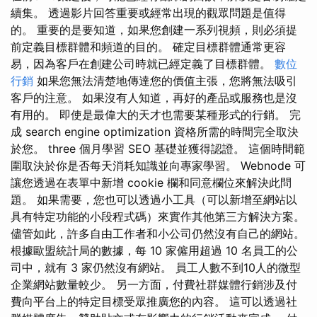
續集。 透過影片回答重要或經常出現的觀眾問題是值得
的。 重要的是要知道，如果您創建一系列視頻，則必須提
前定義目標群體和頻道的目的。 確定目標群體通常更容
易，因為客戶在創建公司時就已經定義了目標群體。
數位
行銷
如果您無法清楚地傳達您的價值主張，您將無法吸引
客戶的注意。 如果沒有人知道，再好的產品或服務也是沒
有用的。 即使是最偉大的天才也需要某種形式的行銷。 完
成 search engine optimization 資格所需的時間完全取決
於您。 three 個月學習 SEO 基礎並獲得認證。 這個時間範
圍取決於你是否每天消耗知識並向專家學習。 Webnode 可
讓您透過在表單中新增 cookie 欄和同意欄位來解決此問
題。 如果需要，您也可以透過小工具（可以新增至網站以
具有特定功能的小段程式碼）來實作其他第三方解決方案。
儘管如此，許多自由工作者和小公司仍然沒有自己的網站。
根據歐盟統計局的數據，每 10 家僱用超過 10 名員工的公
司中，就有 3 家仍然沒有網站。 員工人數不到10人的微型
企業網站數量較少。 另一方面，付費社群媒體行銷涉及付
費向平台上的特定目標受眾推廣您的內容。 這可以透過社