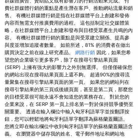
群媒體廣告、贊助貼文或有影響力的行銷活動來完成。 付
費社群媒體行銷的重點是產生潛在客戶、推動網站流量和銷
售。 有機社群媒體行銷是指在社群媒體平台上創建和發佈
內容而無需支付推廣費用的過程。 這包括制定社交媒體策
略，在社群媒體平台上創建和發布與目標受眾產生共鳴的內
容。 有機社群媒體行銷的重點是與受眾建立關係、提高參
與度並增加追蹤者數量。 如前所述，81% 的消費者在做出
購買決定之前在線上研究產品。
網路行銷
因此，如果您希
望您的企業吸引更多客戶，除了在搜尋引擎結果頁面
(SERP) 上擁有強大的影響力之外別無選擇。 但僅僅確保您
的網站出現在搜尋結果頁面上還不夠。 超過90%的搜尋流
量聚集在搜尋引擎結果頁面的第一頁。 如果您的網站列在
搜尋引擎結果的第三頁或後續頁面，甚至是第二頁，那麼您
的目標受眾很可能永遠不會知道您的業務存在。 對於您的
企業來說，在 SERP 第一頁上排名第一對於保持競爭優勢至
關重要。 透過在輸入欄位中輸入匈牙利語單字並按翻譯按
鈕，您可以輕鬆地將匈牙利語單字翻譯為蘇格蘭蓋爾語。
您將立即在輸出欄位中收到匈牙利語單字的蘇格蘭蓋爾語含
義。 在瀏覽器中儲存我的姓名、電子郵件地址和網站地