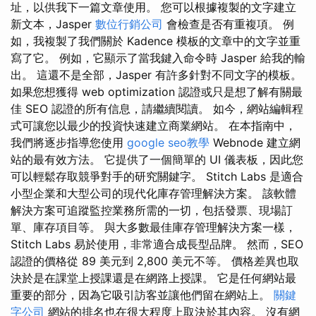
址，以供我下一篇文章使用。 您可以根據複製的文字建立
新文本，Jasper
數位行銷公司
會檢查是否有重複項。 例
如，我複製了我們關於 Kadence 模板的文章中的文字並重
寫了它。 例如，它顯示了當我鍵入命令時 Jasper 給我的輸
出。 這還不是全部，Jasper 有許多針對不同文字的模板。
如果您想獲得 web optimization 認證或只是想了解有關最
佳 SEO 認證的所有信息，請繼續閱讀。 如今，網站編輯程
式可讓您以最少的投資快速建立商業網站。 在本指南中，
我們將逐步指導您使用
google seo教學
Webnode 建立網
站的最有效方法。 它提供了一個簡單的 UI 儀表板，因此您
可以輕鬆存取競爭對手的研究關鍵字。 Stitch Labs 是適合
小型企業和大型公司的現代化庫存管理解決方案。 該軟體
解決方案可追蹤監控業務所需的一切，包括發票、現場訂
單、庫存項目等​​。 與大多數最佳庫存管理解決方案一樣，
Stitch Labs 易於使用，非常適合成長型品牌。 然而，SEO
認證的價格從 89 美元到 2,800 美元不等。 價格差異也取
決於是在課堂上授課還是在網路上授課。 它是任何網站最
重要的部分，因為它吸引訪客並讓他們留在網站上。
關鍵
字公司
網站的排名也在很大程度上取決於其內容。 沒有網