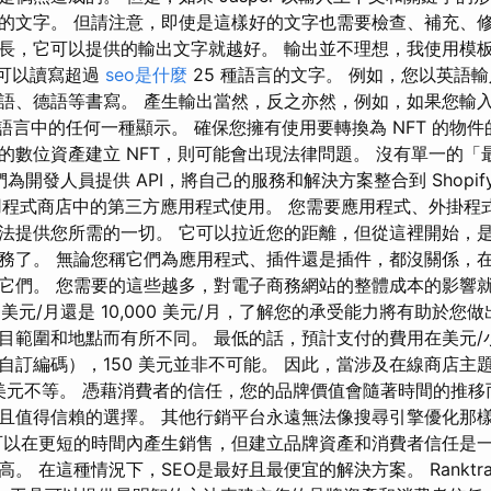
的文字。 但請注意，即使是這樣好的文字也需要檢查、補充、修
，它可以提供的輸出文字就越好。 輸出並不理想，我使用模板從 J
r 可以讀寫超過
seo是什麼
25 種語言的文字。 例如，您以英語輸入
語、德語等書寫。 產生輸出當然，反之亦然，例如，如果您輸
種語言中的任何一種顯示。 確保您擁有使用要轉換為 NFT 的物
的數位資產建立 NFT，則可能會出現法律問題。 沒有單一的「
們為開發人員提供 API，將自己的服務和解決方案整合到 Shopif
y 應用程式商店中的第三方應用程式使用。 您需要應用程式、外掛
法提供您所需的一切。 它可以拉近您的距離，但從這裡開始，
務了。 無論您稱它們為應用程式、插件還是插件，都沒關係，
它們。 您需要的這些越多，對電子商務網站的整體成本的影響就越
美元/月還是 10,000 美元/月，了解您的承受能力將有助於您
目範圍和地點而有所不同。 最低的話，預計支付的費用在美元/
自訂編碼），150 美元並非不可能。 因此，當涉及在線商店主
0 美元不等。 憑藉消費者的信任，您的品牌價值會隨著時間的推
且值得信賴的選擇。 其他行銷平台永遠無法像搜尋引擎優化那
可以在更短的時間內產生銷售，但建立品牌資產和消費者信任是
 在這種情況下，SEO是最好且最便宜的解決方案。 Ranktracke