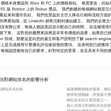
價格本身應該與 Xbox 和 PC 上的價格相似。 無需更改，但
S5 版 Roblox 上的 Robux 獎品。 我們創建的每個網站都
看起來和運作良好。 我們也受益於太空人隊在行銷和流程方面的
專業知識，從 LinekdIn 銷售活動到連結建立。 我們的企業
們沒有辦公室，每個人都說英語並分配自己的時間。 在這種環境
下來。 這對您的履歷來說將是非常有價值的資產，如果您已經從事 se
tion 領域，那麼這是向您的雇主和客戶證明您了解 search engine op
基本上是完成搜尋引擎優化評估後頒發的獎項。 這表明您已經獲得
 每個認證都有自己的要求，針對特定的受眾，並且具有不同的
法對網站排名的影響分析
對網站排名的影
隨著網際網路的發展，網
變得愈發關鍵，而搜索引
網站排名的主要因素之一
核心演算法對網站排名的
個過程中網路行銷公司、S