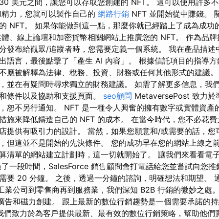
到 30 美元之間，讓您可以存取您創建的 NFT。 這可以使用許
和精力，您就可以製作自己的
網路行銷
NFT 並開始從中賺錢。
 NFT。 如果你能做到這一點，那麼你就已經踏上了成為成功的 
媒體、線上論壇和加密貨幣相關網站上推廣您的 NFT。 作為品
分發布給觀眾/追蹤者時，您需要定義一個系統。 我在產品描述
出語言，最後點擊了「產生 AI 內容」。 根據信託項目的指導
不應被解釋為法律、稅務、投資、財務或任何其他形式的建議。
，並在有疑問時尋求獨立的財務建議。 如需了解更多信息，我
款和條件以及協助和支援頁面。
seo顧問
MetaversePost 
，恕不另行通知。 NFT 是一種令人興奮的擁有數字或實體資產
措施來降低鑄造自己的 NFT 的成本。 在當今時代，您不必花
店提供有吸引力的設計。 當然，如果您願意和/或需要的話，您
，但這並不是開始的先決條件。 您的成功早在您的網站上線之前
算清單的網站建立計劃時，這一切就開始了。 讓我們來看看電
了一段時間，SalesForce 銷售顧問會打電話給您並嘗試向您
要 20 分鐘。 之後，透過一分鐘的諮詢，明確想法和期望。 通
工業公司到零售商再到服務業，我們深知 B2B 行銷的微妙之處。 Li
e 廣告和磁力創建。 跟上最新的數位行銷趨勢是一個需要承諾的持
Astro，我們致力於為客戶提供最新、最有效的數位行銷策略，幫助他