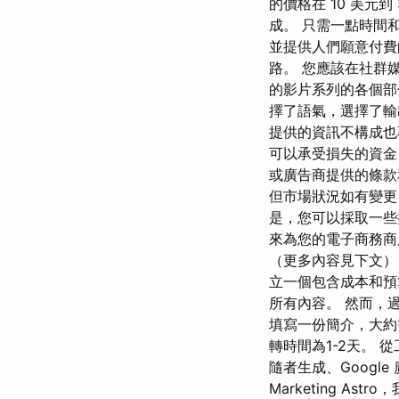
的價格在 10 美元
成。 只需一點時間
並提供人們願意付費的
路。 您應該在社群
的影片系列的各個部
擇了語氣，選擇了輸
提供的資訊不構成也
可以承受損失的資金
或廣告商提供的條
但市場狀況如有變更
是，您可以採取一些
來為您的電子商務商
（更多內容見下文）
立一個包含成本和預
所有內容。 然而，過
填寫一份簡介，大約需
轉時間為1-2天。 從
隨者生成、Googl
Marketing 