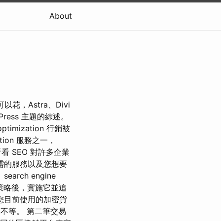
About
以花，Astra、Divi
Press 主題的綜述。
timization 行銷被
ion 服務之一，
看 SEO 對許多企業
需的服務以及您想要
ch engine
定策略後，實施它並追
您目前使用的加密貨
美元不等。 第二筆交易