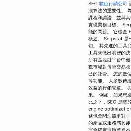
SEO
數位行銷公司
演算法的重要性。 
課程和認證，並與其
實現業務目標。 Se
能的問題。 它檢查
概述。 Serpstat
切。 其先進的工具
工具來做出明智的決
所有區塊鏈平台中最
數市場對每筆交易
己的託管。 您的數
等功能。 大多數傳
效益的行銷管道。 
果。 例如，如果您
比之下，SEO 是關
engine optimiz
務也會關注競爭對手
的產品或服務感興趣
完全確定這種差異不是