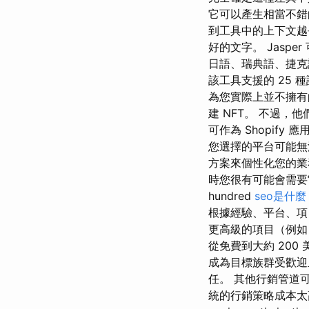
它可以產生相當不錯
到工具中的上下文越長
好的文字。 Jaspe
日語、瑞典語、捷克
該工具支援的 25 
為您實際上並不擁有
建 NFT。 不過，他
可作為 Shopif
您選擇的平台可能無
方案來個性化您的業
時您很有可能會需要
hundred
seo是什麼
根據經驗、平台、項
更高級的項目（例如
從免費到大約 20
成為目標族群受歡迎
任。 其他行銷管道
統的行銷策略成本太高。