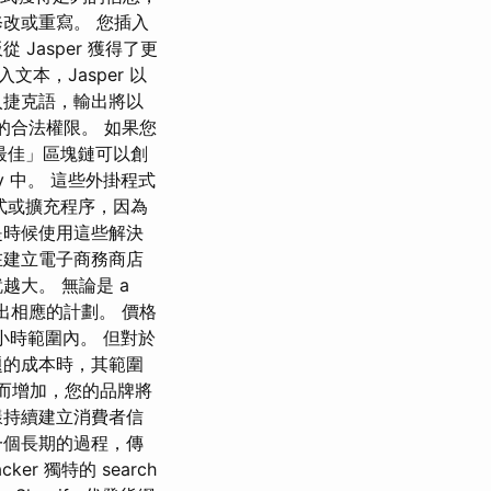
改或重寫。 您插入
asper 獲得了更
文本，Jasper 以
入捷克語，輸出將以
件的合法權限。 如果您
最佳」區塊鏈可以創
y 中。 這些外掛程式
程式或擴充程序，因為
是時候使用這些解決
在建立電子商務商店
大。 無論是 a
做出相應的計劃。 價格
小時範圍內。 但對於
題的成本時，其範圍
移而增加，您的品牌將
樣持續建立消費者信
一個長期的過程，傳
r 獨特的 search