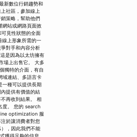
最新數位行銷趨勢和
線上社區，參加線上
行銷策略，幫助他們
影響網站或網路頁面效
和可見性狀態的全面
善線上形象所需的一
競爭對手和內容分析
 這是因為以太坊擁有
市場上出售它。 大多
是一個獨特的介面，有自
網域連結、多語言卡
是一種可以提供長期
間內提供有價值的結
不再收到結果。 相
 您的 search
optimization 服
專注於讓消費者對您
%），因此我們不能
形式獲得足夠的信息，