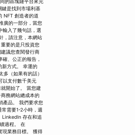
多不同的區塊鏈平台來完
 關鍵是找到市場利基
NFT 創造者的道
牌推廣的一部分，當您
中輸入了幾句話，選
方針，請注意，本網站
 重要的是只投資您
們建議您查閱發行商
致力於準確、公正的報告，
的新方式。 幸運的
費太多（如果有的話）
可以支付數千美元
就開始了。 當您建
子商務網站總成本的
推銷產品。 我們要求您
常需要1-2小時，週
nkedIn 存在和追
續過程。 在
們實現業務目標。 獲得