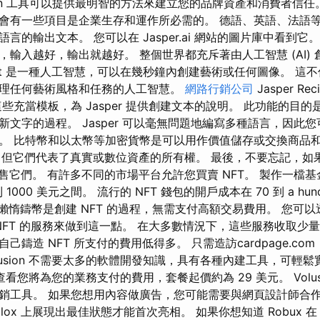
ization 工具可以提供最明智的方法來建立您的品牌資產和消費者信任。 
會有一些項目是企業生存和運作所必需的。 德語、英語、法語
輸出文本。 您可以在 Jasper.ai 網站的圖片庫中看到它。 AI J
輸入越好，輸出就越好。 整個世界都充斥著由人工智慧 (AI)
r Art 是一種人工智慧，可以在幾秒鐘內創建藝術或任何圖像。 
理任何藝術風格和任務的人工智慧。
網路行銷公司
Jasper R
些充當模板，為 Jasper 提供創建文本的說明。 此功能的目
新文字的過程。 Jasper 可以毫無問題地編寫多種語言，因此
。 比特幣和以太幣等加密貨幣是可以用作價值儲存或交換商品
產，但它們代表了真實或數位資產的所有權。 最後，不要忘記，如
售它們。 有許多不同的市場平台允許您買賣 NFT。 製作一檔基金
元到 1000 美元之間。 流行的 NFT 錢包的開戶成本在 70 到 a hund
間。 懶惰鑄幣是創建 NFT 的過程，無需支付高額交易費用。 您可
 NFT 的服務來做到這一點。 在大多數情況下，這些服務收取少
己鑄造 NFT 所支付的費用低得多。 只需造訪cardpage.c
lusion 不需要太多的軟體開發知識，具有各種內建工具，可輕
查看您將為您的業務支付的費用，套餐起價約為 29 美元。 Volus
銷工具。 如果您想用內容做廣告，您可能需要與網頁設計師合作。
lox 上展現出最佳狀態才能首次亮相。 如果你想知道 Robux 在