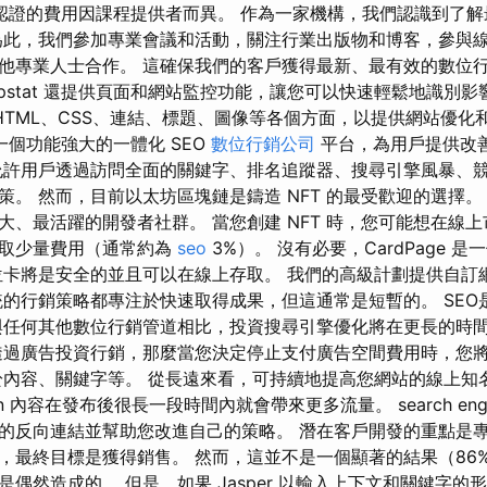
認證的費用因課程提供者而異。 作為一家機構，我們認識到了解
為此，我們參加專業會議和活動，關注行業出版物和博客，參與
他專業人士合作。 這確保我們的客戶獲得最新、最有效的數位
rpstat 還提供頁面和網站監控功能，讓您可以快速輕鬆地識別
 HTML、CSS、連結、標題、圖像等各個方面，以提供網站優化
 是一個功能強大的一體化 SEO
數位行銷公司
平台，為用戶提供改
允許用戶透過訪問全面的關鍵字、排名追蹤器、搜尋引擎風暴、
策。 然而，目前以太坊區塊鏈是鑄造 NFT 的最受歡迎的選擇。
大、最活躍的開發者社群。 當您創建 NFT 時，您可能想在線上
收取少量費用（通常約為
seo
3%）。 沒有必要，CardPage 
位卡將是安全的並且可以在線上存取。 我們的高級計劃提供自訂
統的行銷策略都專注於快速取得成果，但這通常是短暫的。 SEO
與任何其他數位行銷管道相比，投資搜尋引擎優化將在更長的時
透過廣告投資行銷，那麼當您決定停止支付廣告空間費用時，您將
於內容、關鍵字等。 從長遠來看，可持續地提高您網站的線上知名度。
ation 內容在發布後很長一段時間內就會帶來更多流量。 search engine 
的反向連結並幫助您改進自己的策略。 潛在客戶開發的重點是
，最終目標是獲得銷售。 然而，這並不是一個顯著的結果（86
偶然造成的。 但是，如果 Jasper 以輸入上下文和關鍵字的