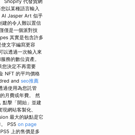
Shopify 代發貨網
等您以某種語言輸入
asper Art 似乎
 創建的令人難以置信
這不僅僅是一個派對技
ecipes 其實是包含許多
的是使文字編寫更容
您可以透過一次輸入來
和服務的數位資產。
果您決定不再需要
 NFT 的平均價格
red and
seo推薦
以透過使用為您託管
量的月費或年費。 然
om，點擊「開始」並建
鬆實現網站客製化、
ion 最大的缺點是它
 PS5
on page
 PS5 上的售價是多