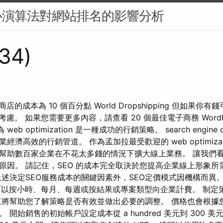
心演算法對網站排名的影響分析
134)
商店的成本為 10 個百分點 World Dropshipping 但如果你有錢可
都值得考慮。 如果您需要更多內容，請查看 20 個最佳電子商務 Word
eb optimization 是一種成功的行銷策略。 search engine op
濟高效的行銷管道。 作為孟加拉最受歡迎的 web optimizat
r 已成功幫助數百家企業在不花太多錢的情況下擴大線上業務。 讓我們看
原因。 請記住，SEO 的成本完全取決於您提高企業線上形象所
決定SEO服務成本的關鍵因素外，SEO定價模式因機構而異。 sear
on 顧問可以按小時、每月、每週或按結果或專案類型向企業計費。 制
這將幫助您了解策略是否有效並做出必要的調整。 價格也會根據
開始銷售的初始帳戶設定成本從 a hundred 美元到 300 