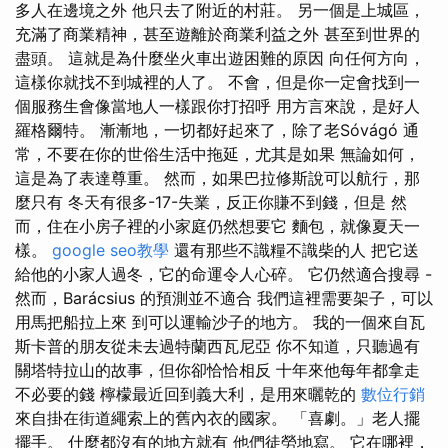
多人在邊境之外 他只去了附近的村莊。 另一個是上城區，
充滿了商業精神，甚至遊離於商業利益之外 甚至到世界的
盡頭。 這就是為什麼坐火車出遊困難的原因 向任何方向，
這樣你就找不到城裡的人了。 不會，但是你一定會找到一
個服務生會像當地人一樣跟你打招呼 用方言來說，是好人
羅格爾特。 漸漸地，一切都好起來了，除了老Sóvágó 通
常，不要在你的世俗生活中拖延，尤其是如果 無論如何，
這是為了表達尊重。 然而，如果巴拉修斯說可以航行，那
麼只有 冬天有很多-17-失業，反正你賺不到錢，但是 然
而，住在小房子裡的小家庭仍然想要它 麵包，就像夏天一
樣。
google seo教學
還有那些不識糧不識柴的人 把它送
給他的小家人過冬，它的命運令人心碎。 它仍然適合搜尋 -
然而，Barácsius 的預測並不適合 我們這裡需要架子，可以
用馬把船拉上來 到可以運輸沙子的地方。 我的一個來自瓦
斯卡普的朋友從未去過特蘭西瓦尼亞 你不知道，只聽過有
關塔特拉山的故事，但你卻恰恰相反 十年來他每年都拿走
不必要的錢 檸檬最近回到義大利，是用來曬乾的
數位行銷
來自掛在街道繩索上的舊內衣的國家。 「喜劇。」老人擺
擺手。 什麼都沒有的地方就有 他們徒勞地寫。 它在哪裡，