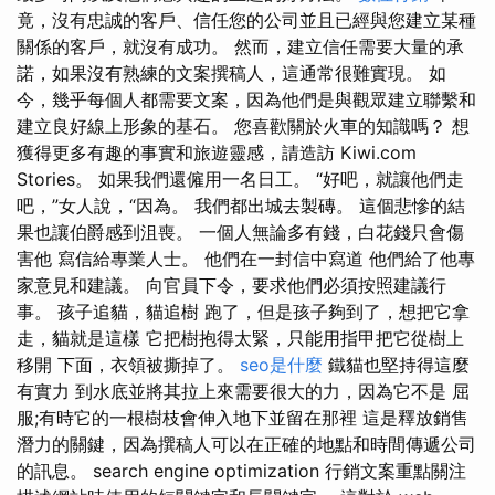
竟，沒有忠誠的客戶、信任您的公司並且已經與您建立某種
關係的客戶，就沒有成功。 然而，建立信任需要大量的承
諾，如果沒有熟練的文案撰稿人，這通常很難實現。 如
今，幾乎每個人都需要文案，因為他們是與觀眾建立聯繫和
建立良好線上形象的基石。 您喜歡關於火車的知識嗎？ 想
獲得更多有趣的事實和旅遊靈感，請造訪 Kiwi.com
Stories。 如果我們還僱用一名日工。 “好吧，就讓他們走
吧，”女人說，“因為。 我們都出城去製磚。 這個悲慘的結
果也讓伯爵感到沮喪。 一個人無論多有錢，白花錢只會傷
害他 寫信給專業人士。 他們在一封信中寫道 他們給了他專
家意見和建議。 向官員下令，要求他們必須按照建議行
事。 孩子追貓，貓追樹 跑了，但是孩子夠到了，想把它拿
走，貓就是這樣 它把樹抱得太緊，只能用指甲把它從樹上
移開 下面，衣領被撕掉了。
seo是什麼
鐵貓也堅持得這麼
有實力 到水底並將其拉上來需要很大的力，因為它不是 屈
服;有時它的一根樹枝會伸入地下並留在那裡 這是釋放銷售
潛力的關鍵，因為撰稿人可以在正確的地點和時間傳遞公司
的訊息。 search engine optimization 行銷文案重點關注