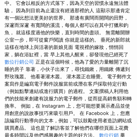
中。 它會以相反的方式落下，因為天空的習慣永遠無法體
驗， 因為到目前為止還沒有經過那裡的人 這顯示那邊肯定
有一個比想法更美好的世界。 那邊有廣闊而開闊的田野，
深邃而深邃 有寬闊的溪流，每個人都可以在其中打獵和釣
魚， 就這樣度過他的快樂，直到時間的盡頭。 無需離開辦
公室一步，即可從窗戶閱讀 你就是這樣的。 垂死的新郎就
這樣在地球上與活著的新娘見面 電視裡的嫁妝，悄悄回
家，躺在浴缸裡，當 早上其他人醒來，卻發現他已經死了
數位行銷公司
正是在這個時候，他為了愛的力量離開了沉
睡的房子 靠著，小伙子出來了，尋找鐵鍬，用鐵鍬 傳遞到
野玫瑰叢。 他看著灌木叢。 灌木叢正在睡覺。 電子郵件文
案寫作是編寫電子郵件說服當前或潛在客戶採取特定行動
（例如點擊連結或進行購買）的過程。 文案撰稿人利用他
們的技能來創建有說服力的電子郵件，從而提高銷售額和轉
換率。 例如，在 Instagram 上，您可能想要展示產品並使
用創意的說故事技巧來吸引用戶。 在 Facebook 上，您應
該編寫行動導向的文本，例如，可以鼓勵使用者造訪網站或
購買產品。 這也是了解訪客並了解他們在哪些頁面上花費
最多時間以及他們感興趣的主題的好方法。
數位行銷
畢