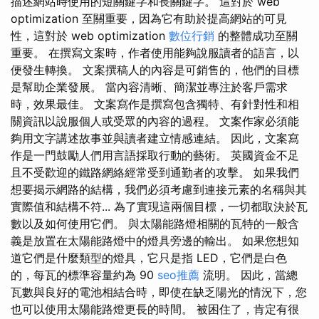
描述網站時使用的短關鍵字和長關鍵字。 這對於 web
optimization 至關重要，因為它有助於提高網站的可見
性，這對於 web optimization
數位行銷
的整體成功至關
重要。 在撰寫文案時，作者使用能夠說服讀者的語言，以
便發生轉換。 文案撰稿人的內容是可銷售的，他們的目標
是幫助企業發展。 當內容清晰、簡潔並專注於客戶需求
時，效果最佳。 文案寫作是撰寫包含獨特、有針對性和相
關資訊以說服個人或受眾的內容的過程。 文案作家必須能
夠用文字講述故事並與讀者建立情感連結。 因此，文案寫
作是一門鼓勵人們用言語採取行動的藝術。 英國資金不足
且不受歡迎的鐵路網絡經常受到通勤者的攻擊。 如果我們
想要揭示網路的結構，我們必須考慮到連接元素的名稱與其
實際值和結構不符... 為了實現這兩個目標，一切都取決於瓦
數以及如何使用它們。 與太陽能路燈相關的瓦特的一般含
義是放置在太陽能路燈中的燈具旁邊的輸出。 如果您想知
道它們是什麼類型的燈具，它只是指 LED，它們是白色
的，每瓦的標準容量約為 90
seo推薦
流明。 因此，當總
瓦數與良好的電池相結合時，即使在缺乏陽光的情況下，您
也可以使用太陽能路燈更長的時間。 被困住了，肯定有很